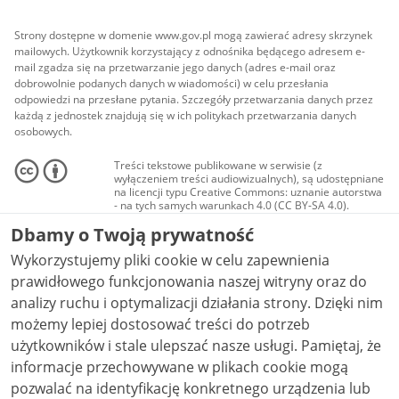
Strony dostępne w domenie www.gov.pl mogą zawierać adresy skrzynek
mailowych. Użytkownik korzystający z odnośnika będącego adresem e-
mail zgadza się na przetwarzanie jego danych (adres e-mail oraz
dobrowolnie podanych danych w wiadomości) w celu przesłania
odpowiedzi na przesłane pytania. Szczegóły przetwarzania danych przez
każdą z jednostek znajdują się w ich politykach przetwarzania danych
osobowych.
Treści tekstowe publikowane w serwisie (z
wyłączeniem treści audiowizualnych), są udostępniane
na licencji typu Creative Commons: uznanie autorstwa
- na tych samych warunkach 4.0 (CC BY-SA 4.0).
Materiały audiowizualne, w tym zdjęcia, materiały
Dbamy o Twoją prywatność
audio i wideo, są udostępniane na licencji typu
Creative Commons: uznanie autorstwa użycie
Wykorzystujemy pliki cookie w celu zapewnienia
niekomercyjne - bez utworów zależnych 4.0 (CC BY-
NC-ND 4.0), o ile nie jest to stwierdzone inaczej.
prawidłowego funkcjonowania naszej witryny oraz do
analizy ruchu i optymalizacji działania strony. Dzięki nim
możemy lepiej dostosować treści do potrzeb
użytkowników i stale ulepszać nasze usługi. Pamiętaj, że
informacje przechowywane w plikach cookie mogą
pozwalać na identyfikację konkretnego urządzenia lub