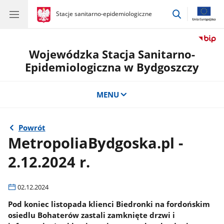
przejdź
gov.pl
Stacje sanitarno-epidemiologiczne
gov.pl
Stacje
do
sanitarno-
wyszukiwar
epidemiologiczne
Wojewódzka Stacja Sanitarno-
Epidemiologiczna w Bydgoszczy
MENU
Powrót
MetropoliaBydgoska.pl -
2.12.2024 r.
02.12.2024
Pod koniec listopada klienci Biedronki na fordońskim
osiedlu Bohaterów zastali zamknięte drzwi i