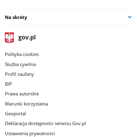
Na skróty
stopka
Strona
gov.pl
gov.pl
główna
gov.pl
Polityka cookies
Służba cywilna
Profil zaufany
BIP
Prawa autorskie
Warunki korzystania
Geoportal
Deklaracja dostępności serwisu Gov.pl
Ustawienia prywatności