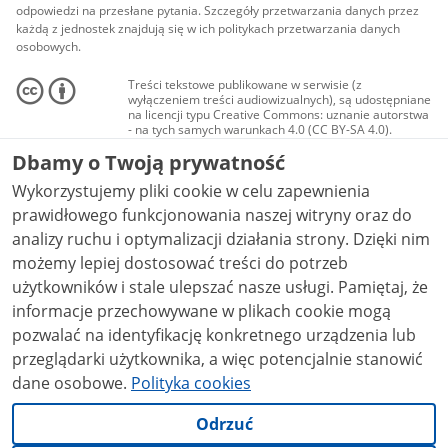
odpowiedzi na przesłane pytania. Szczegóły przetwarzania danych przez
każdą z jednostek znajdują się w ich politykach przetwarzania danych
osobowych.
Treści tekstowe publikowane w serwisie (z
wyłączeniem treści audiowizualnych), są udostępniane
na licencji typu Creative Commons: uznanie autorstwa
- na tych samych warunkach 4.0 (CC BY-SA 4.0).
Materiały audiowizualne, w tym zdjęcia, materiały
Dbamy o Twoją prywatność
audio i wideo, są udostępniane na licencji typu
Creative Commons: uznanie autorstwa użycie
Wykorzystujemy pliki cookie w celu zapewnienia
niekomercyjne - bez utworów zależnych 4.0 (CC BY-
NC-ND 4.0), o ile nie jest to stwierdzone inaczej.
prawidłowego funkcjonowania naszej witryny oraz do
analizy ruchu i optymalizacji działania strony. Dzięki nim
możemy lepiej dostosować treści do potrzeb
użytkowników i stale ulepszać nasze usługi. Pamiętaj, że
informacje przechowywane w plikach cookie mogą
pozwalać na identyfikację konkretnego urządzenia lub
przeglądarki użytkownika, a więc potencjalnie stanowić
dane osobowe.
Polityka cookies
Odrzuć