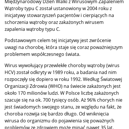
Międzynarodowy Dzień Walki z Wirusowym Zapaleniem
Wątroby typu C został ustanowiony w 2004 roku z
inicjatywy stowarzyszeń pacjentów i cierpiących na
schorzenia wątroby oraz zakażonych wirusem
zapalenia wątroby typu C.
Podstawowym celem tej inicjatywy jest zwrócenie
uwagi na chorobę, która staje się coraz poważniejszym
problemem współczesnego świata.
Wirus wywołujący przewlekłe choroby wątroby (wirus
HCV) został odkryty w 1989 roku, a badania nad nim
rozpoczęły się dopiero w roku 1992. Według Światowej
Organizacji Zdrowia (WHO) na świecie zakażonych jest
około 170 milionów ludzi. W Polsce liczbę zakażonych
szacuje się na ok. 700 tysięcy osób. Aż 96% chorych nie
jest świadomych swojego stanu, ze względu na fakt
, że
choroba rozwija się bardzo długo. Od wniknięcia
wirusa do organizmu do pojawienia się poważnych
problemów ze zdrowiem może minąć nawet 35 lat.