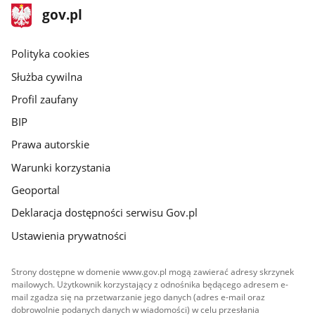
stopka
Strona
gov.pl
gov.pl
główna
gov.pl
Polityka cookies
Służba cywilna
Profil zaufany
BIP
Prawa autorskie
Warunki korzystania
Geoportal
Deklaracja dostępności serwisu Gov.pl
Ustawienia prywatności
Strony dostępne w domenie www.gov.pl mogą zawierać adresy skrzynek
mailowych. Użytkownik korzystający z odnośnika będącego adresem e-
mail zgadza się na przetwarzanie jego danych (adres e-mail oraz
dobrowolnie podanych danych w wiadomości) w celu przesłania