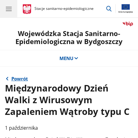
przejdź
gov.pl
Stacje sanitarno-epidemiologiczne
gov.pl
Stacje
do
sanitarno-
wyszukiwar
epidemiologiczne
Wojewódzka Stacja Sanitarno-
Epidemiologiczna w Bydgoszczy
MENU
Powrót
Międzynarodowy Dzień
Walki z Wirusowym
Zapaleniem Wątroby typu C
1 października