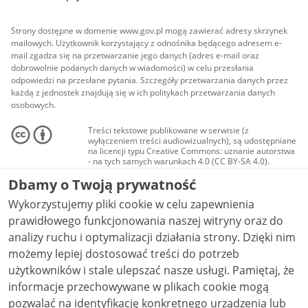
Strony dostępne w domenie www.gov.pl mogą zawierać adresy skrzynek
mailowych. Użytkownik korzystający z odnośnika będącego adresem e-
mail zgadza się na przetwarzanie jego danych (adres e-mail oraz
dobrowolnie podanych danych w wiadomości) w celu przesłania
odpowiedzi na przesłane pytania. Szczegóły przetwarzania danych przez
każdą z jednostek znajdują się w ich politykach przetwarzania danych
osobowych.
Treści tekstowe publikowane w serwisie (z
wyłączeniem treści audiowizualnych), są udostępniane
na licencji typu Creative Commons: uznanie autorstwa
- na tych samych warunkach 4.0 (CC BY-SA 4.0).
Materiały audiowizualne, w tym zdjęcia, materiały
Dbamy o Twoją prywatność
audio i wideo, są udostępniane na licencji typu
Creative Commons: uznanie autorstwa użycie
Wykorzystujemy pliki cookie w celu zapewnienia
niekomercyjne - bez utworów zależnych 4.0 (CC BY-
NC-ND 4.0), o ile nie jest to stwierdzone inaczej.
prawidłowego funkcjonowania naszej witryny oraz do
analizy ruchu i optymalizacji działania strony. Dzięki nim
możemy lepiej dostosować treści do potrzeb
użytkowników i stale ulepszać nasze usługi. Pamiętaj, że
informacje przechowywane w plikach cookie mogą
pozwalać na identyfikację konkretnego urządzenia lub