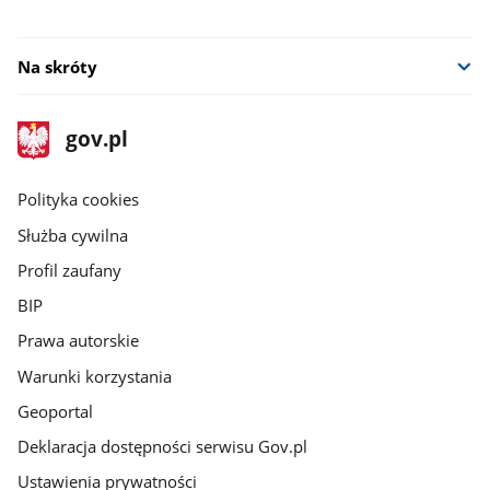
Na skróty
stopka
Strona
gov.pl
gov.pl
główna
gov.pl
Polityka cookies
Służba cywilna
Profil zaufany
BIP
Prawa autorskie
Warunki korzystania
Geoportal
Deklaracja dostępności serwisu Gov.pl
Ustawienia prywatności