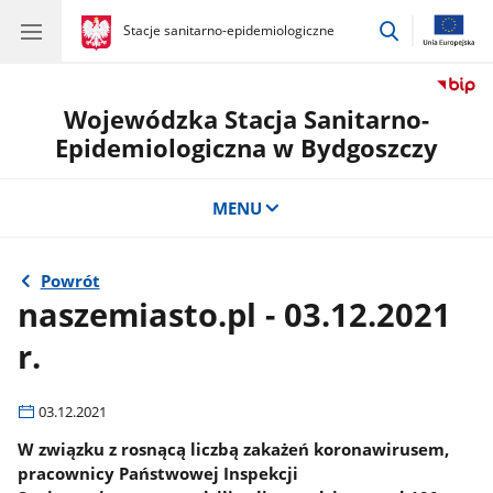
przejdź
gov.pl
Stacje sanitarno-epidemiologiczne
gov.pl
Stacje
do
sanitarno-
wyszukiwar
epidemiologiczne
Wojewódzka Stacja Sanitarno-
Epidemiologiczna w Bydgoszczy
MENU
Powrót
naszemiasto.pl - 03.12.2021
r.
03.12.2021
W związku z rosnącą liczbą zakażeń koronawirusem,
pracownicy Państwowej Inspekcji