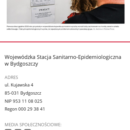
stopka
Wojewódzka Stacja Sanitarno-Epidemiologiczna
w Bydgoszczy
ADRES
ul. Kujawska 4
85-031 Bydgoszcz
NIP 953 11 08 025
Regon 000 29 38 41
MEDIA SPOŁECZNOŚCIOWE: