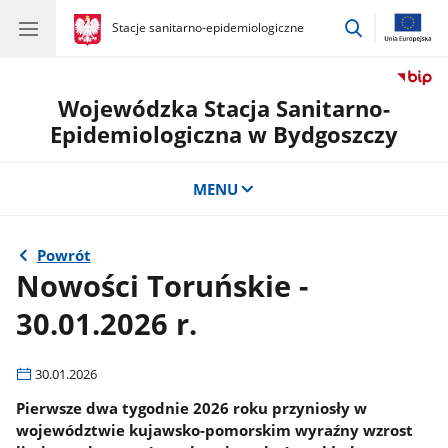
przejdź
gov.pl
Stacje sanitarno-epidemiologiczne
gov.pl
Stacje
do
sanitarno-
wyszukiwar
epidemiologiczne
Wojewódzka Stacja Sanitarno-
Epidemiologiczna w Bydgoszczy
MENU
Powrót
Nowości Toruńskie -
30.01.2026 r.
30.01.2026
Pierwsze dwa tygodnie 2026 roku przyniosły w
województwie kujawsko-pomorskim wyraźny wzrost