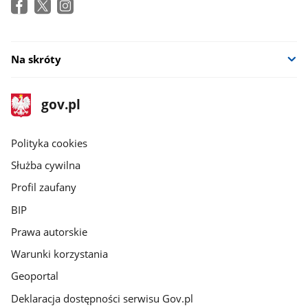
Na skróty
stopka
Strona
gov.pl
gov.pl
główna
gov.pl
Polityka cookies
Służba cywilna
Profil zaufany
BIP
Prawa autorskie
Warunki korzystania
Geoportal
Deklaracja dostępności serwisu Gov.pl