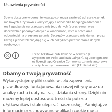
Ustawienia prywatności
Strony dostępne w domenie www.gov.pl mogą zawierać adresy skrzynek
mailowych. Użytkownik korzystający z odnośnika będącego adresem e-
mail zgadza się na przetwarzanie jego danych (adres e-mail oraz
dobrowolnie podanych danych w wiadomości) w celu przesłania
odpowiedzi na przesłane pytania. Szczegóły przetwarzania danych przez
każdą z jednostek znajdują się w ich politykach przetwarzania danych
osobowych.
Treści tekstowe publikowane w serwisie (z
wyłączeniem treści audiowizualnych), są udostępniane
na licencji typu Creative Commons: uznanie autorstwa
- na tych samych warunkach 4.0 (CC BY-SA 4.0).
Materiały audiowizualne, w tym zdjęcia, materiały
Dbamy o Twoją prywatność
audio i wideo, są udostępniane na licencji typu
Creative Commons: uznanie autorstwa użycie
Wykorzystujemy pliki cookie w celu zapewnienia
niekomercyjne - bez utworów zależnych 4.0 (CC BY-
NC-ND 4.0), o ile nie jest to stwierdzone inaczej.
prawidłowego funkcjonowania naszej witryny oraz do
analizy ruchu i optymalizacji działania strony. Dzięki nim
możemy lepiej dostosować treści do potrzeb
użytkowników i stale ulepszać nasze usługi. Pamiętaj, że
informacje przechowywane w plikach cookie mogą