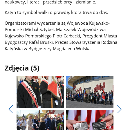
naukowcy, literaci, przedsiębiorcy i ziemianie.
Katyń to symbol walki o prawdę, która trwa do dziś.
Organizatorami wydarzenia są Wojewoda Kujawsko-
Pomorski Michał Sztybel, Marszałek Województwa
Kujawsko-Pomorskiego Piotr Całbecki, Prezydent Miasta
Bydgoszczy Rafał Bruski, Prezes Stowarzyszenia Rodzina
Katyńska w Bydgoszczy Magdalena Wolska.
Zdjęcia (5)
Pokaż
Pokaż
zdjęcie
zdjęcie
Pokaż
Poka
1
2
poprzednie
nest
z
z
zdjęcia
zdjęc