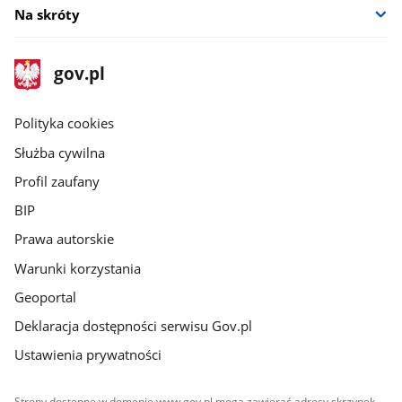
Na skróty
stopka
Strona
gov.pl
gov.pl
główna
gov.pl
Polityka cookies
Służba cywilna
Profil zaufany
BIP
Prawa autorskie
Warunki korzystania
Geoportal
Deklaracja dostępności serwisu Gov.pl
Ustawienia prywatności
Strony dostępne w domenie www.gov.pl mogą zawierać adresy skrzynek