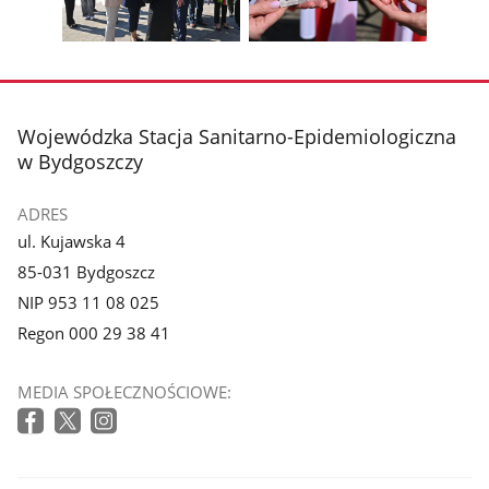
galerii.
galerii.
Pokaż
Pokaż
zdjęcie
zdjęcie
3
4
z
z
stopka
Wojewódzka Stacja Sanitarno-Epidemiologiczna
galerii.
galerii.
w Bydgoszczy
ADRES
ul. Kujawska 4
85-031 Bydgoszcz
NIP 953 11 08 025
Regon 000 29 38 41
MEDIA SPOŁECZNOŚCIOWE: