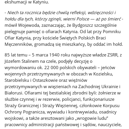
ekshumacji w Katyniu.
-
Niech ta rocznica będzie chwilą refleksji, wdzięczności i
hołdu dla tych, którzy zginęli, wierni Polsce — aż po śmierć
-
mówił Wojewoda, zaznaczając, że Bydgoszcz szczególnie
pielęgnuje pamięć o ofiarach Katynia. Od lat przy Pomniku
Ofiar Katynia, przy kościele Świętych Polskich Braci
Męczenników, gromadzą się mieszkańcy, by oddać im hołd.
85 lat temu – 5 marca 1940 roku najwyższe władze ZSRR, z
Józefem Stalinem na czele, podjęły decyzję o
wymordowaniu ok. 22 000 polskich obywateli – jeńców
wojennych przetrzymywanych w obozach w Kozielsku,
Starobielsku i Ostaszkowie oraz więźniów
przetrzymywanych w więzieniach na Zachodniej Ukrainie i
Białorusi. Ofiarami tej bestialskiej zbrodni byli: żołnierze w
służbie czynnej i w rezerwie, policjanci, funkcjonariusze
Straży Granicznej i Straży Więziennej, członkowie Korpusu
Ochrony Pogranicza, wywiadu i kontrwywiadu, osadnicy
wojskowi, a także aresztowani jako „wrogowie ludu”
pracownicy administracji państwowej i sądów, nauczyciele,