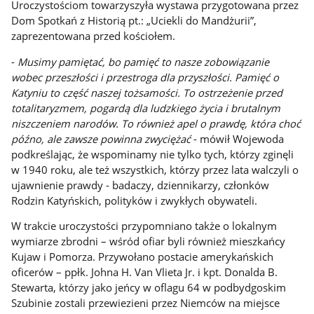
Uroczystościom towarzyszyła wystawa przygotowana przez
Dom Spotkań z Historią pt.: „Uciekli do Mandżurii”,
zaprezentowana przed kościołem.
-
Musimy pamiętać, bo pamięć to nasze zobowiązanie
wobec przeszłości i przestroga dla przyszłości. Pamięć o
Katyniu to część naszej tożsamości. To ostrzeżenie przed
totalitaryzmem, pogardą dla ludzkiego życia i brutalnym
niszczeniem narodów. To również apel o prawdę, która choć
późno, ale zawsze powinna zwyciężać
- mówił Wojewoda
podkreślając, że wspominamy nie tylko tych, którzy zginęli
w 1940 roku, ale też wszystkich, którzy przez lata walczyli o
ujawnienie prawdy - badaczy, dziennikarzy, członków
Rodzin Katyńskich, polityków i zwykłych obywateli.
W trakcie uroczystości przypomniano także o lokalnym
wymiarze zbrodni – wśród ofiar byli również mieszkańcy
Kujaw i Pomorza. Przywołano postacie amerykańskich
oficerów – ppłk. Johna H. Van Vlieta Jr. i kpt. Donalda B.
Stewarta, którzy jako jeńcy w oflagu 64 w podbydgoskim
Szubinie zostali przewiezieni przez Niemców na miejsce