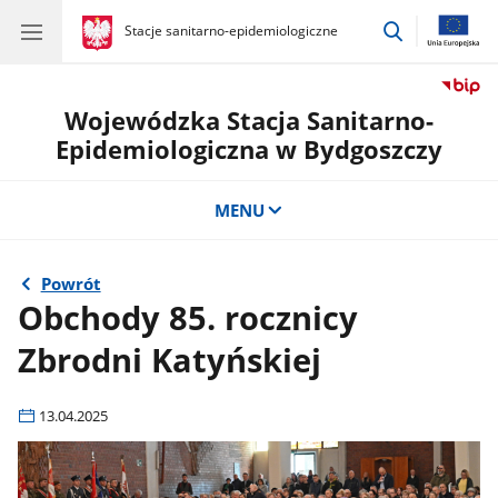
przejdź
gov.pl
Stacje sanitarno-epidemiologiczne
gov.pl
Stacje
do
sanitarno-
wyszukiwar
epidemiologiczne
Wojewódzka Stacja Sanitarno-
Epidemiologiczna w Bydgoszczy
MENU
Powrót
Obchody 85. rocznicy
Zbrodni Katyńskiej
13.04.2025