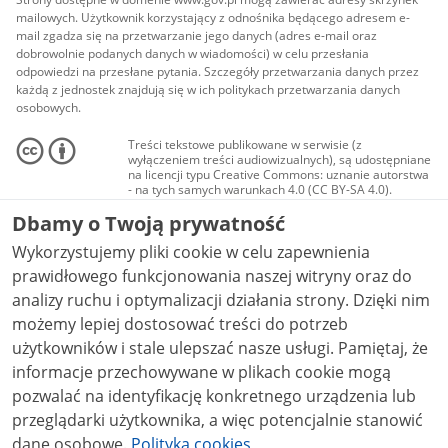
mailowych. Użytkownik korzystający z odnośnika będącego adresem e-
mail zgadza się na przetwarzanie jego danych (adres e-mail oraz
dobrowolnie podanych danych w wiadomości) w celu przesłania
odpowiedzi na przesłane pytania. Szczegóły przetwarzania danych przez
każdą z jednostek znajdują się w ich politykach przetwarzania danych
osobowych.
Treści tekstowe publikowane w serwisie (z
wyłączeniem treści audiowizualnych), są udostępniane
na licencji typu Creative Commons: uznanie autorstwa
- na tych samych warunkach 4.0 (CC BY-SA 4.0).
Materiały audiowizualne, w tym zdjęcia, materiały
Dbamy o Twoją prywatność
audio i wideo, są udostępniane na licencji typu
Creative Commons: uznanie autorstwa użycie
Wykorzystujemy pliki cookie w celu zapewnienia
niekomercyjne - bez utworów zależnych 4.0 (CC BY-
NC-ND 4.0), o ile nie jest to stwierdzone inaczej.
prawidłowego funkcjonowania naszej witryny oraz do
analizy ruchu i optymalizacji działania strony. Dzięki nim
możemy lepiej dostosować treści do potrzeb
użytkowników i stale ulepszać nasze usługi. Pamiętaj, że
informacje przechowywane w plikach cookie mogą
pozwalać na identyfikację konkretnego urządzenia lub
przeglądarki użytkownika, a więc potencjalnie stanowić
dane osobowe.
Polityka cookies