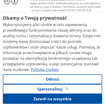
wyłączeniem treści audiowizualnych), są udostępniane
na licencji typu Creative Commons: uznanie autorstwa
- na tych samych warunkach 4.0 (CC BY-SA 4.0).
Materiały audiowizualne, w tym zdjęcia, materiały
Dbamy o Twoją prywatność
audio i wideo, są udostępniane na licencji typu
Creative Commons: uznanie autorstwa użycie
Wykorzystujemy pliki cookie w celu zapewnienia
niekomercyjne - bez utworów zależnych 4.0 (CC BY-
NC-ND 4.0), o ile nie jest to stwierdzone inaczej.
prawidłowego funkcjonowania naszej witryny oraz do
analizy ruchu i optymalizacji działania strony. Dzięki nim
możemy lepiej dostosować treści do potrzeb
użytkowników i stale ulepszać nasze usługi. Pamiętaj, że
informacje przechowywane w plikach cookie mogą
pozwalać na identyfikację konkretnego urządzenia lub
przeglądarki użytkownika, a więc potencjalnie stanowić
dane osobowe.
Polityka cookies
Odrzuć
Spersonalizuj
Zezwól na wszystkie