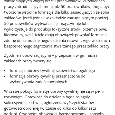
zatrudniających więcej niż 50 pracowników. W zakładach
pracy zatrudniających mniej niż 50 pracowników, mogą być
tworzone wspólne formacje dla kilku sąsiadujących ze sobą
zakładów. Jeżeli jednak w zakładzie zatrudniającym poniżej
50 pracowników wytwarza się, magazynuje lub
wykorzystuje do produkcji toksyczne środki przemysłowe,
kierownicy, właściciele mają obowiązek powołać formacje,
zdolne do samodzielnego działania ratowniczego w strefach
bezpośredniego zagrożenia stwarzanego przez zakład pracy.
Zgodnie z obowiązującymi – przepisami w gminach i
zakładach pracy tworzy się:
formacje obrony cywilnej ratownictwa ogólnego
formacje obrony cywilnej przeznaczone do
wykonywania zadań specjalnych
W czasie pokoju formacje obrony cywilnej nie są w pełni
rozwinięte. Gotowość do działania będą osiągały
sukcesywnie, z chwilą ogłoszenia wyższych stanów
gotowości obronnej (w czasie od kilku do kilkunastu
godzin). Czynności, obowiązki, harmonogramy i sposoby