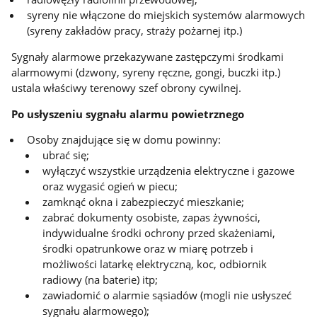
syreny nie włączone do miejskich systemów alarmowych
(syreny zakładów pracy, straży pożarnej itp.)
Sygnały alarmowe przekazywane zastępczymi środkami
alarmowymi (dzwony, syreny ręczne, gongi, buczki itp.)
ustala właściwy terenowy szef obrony cywilnej.
Po usłyszeniu sygnału alarmu powietrznego
Osoby znajdujące się w domu powinny:
ubrać się;
wyłączyć wszystkie urządzenia elektryczne i gazowe
oraz wygasić ogień w piecu;
zamknąć okna i zabezpieczyć mieszkanie;
zabrać dokumenty osobiste, zapas żywności,
indywidualne środki ochrony przed skażeniami,
środki opatrunkowe oraz w miarę potrzeb i
możliwości latarkę elektryczną, koc, odbiornik
radiowy (na baterie) itp;
zawiadomić o alarmie sąsiadów (mogli nie usłyszeć
sygnału alarmowego);