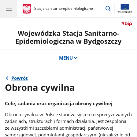
przejdź
gov.pl
Stacje sanitarno-epidemiologiczne
gov.pl
Stacje
do
sanitarno-
wyszukiwar
epidemiologiczne
Wojewódzka Stacja Sanitarno-
Epidemiologiczna w Bydgoszczy
MENU
Powrót
Obrona cywilna
Cele, zadania oraz organizacja obrony cywilnej
Obrona cywilna w Polsce stanowi system o sprecyzowanych
zadaniach, strukturach i formach działania. Jest zespolona
ze wszystkimi szczeblami administracji państwowej i
samorządowej, podmiotami gospodarczymi (niezależnie od