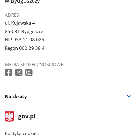
w Bydgoszczy
ADRES
ul. Kujawska 4
85-031 Bydgoszcz
NIP 953 11 08 025
Regon 000 29 38 41
MEDIA SPOŁECZNOŚCIOWE:
Na skróty
stopka
Strona
gov.pl
gov.pl
główna
gov.pl
Polityka cookies