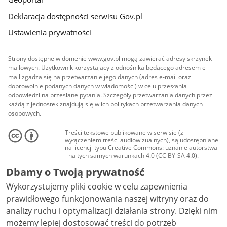
Deklaracja dostępności serwisu Gov.pl
Ustawienia prywatności
Strony dostępne w domenie www.gov.pl mogą zawierać adresy skrzynek
mailowych. Użytkownik korzystający z odnośnika będącego adresem e-
mail zgadza się na przetwarzanie jego danych (adres e-mail oraz
dobrowolnie podanych danych w wiadomości) w celu przesłania
odpowiedzi na przesłane pytania. Szczegóły przetwarzania danych przez
każdą z jednostek znajdują się w ich politykach przetwarzania danych
osobowych.
Treści tekstowe publikowane w serwisie (z
wyłączeniem treści audiowizualnych), są udostępniane
na licencji typu Creative Commons: uznanie autorstwa
- na tych samych warunkach 4.0 (CC BY-SA 4.0).
Materiały audiowizualne, w tym zdjęcia, materiały
Dbamy o Twoją prywatność
audio i wideo, są udostępniane na licencji typu
Creative Commons: uznanie autorstwa użycie
Wykorzystujemy pliki cookie w celu zapewnienia
niekomercyjne - bez utworów zależnych 4.0 (CC BY-
NC-ND 4.0), o ile nie jest to stwierdzone inaczej.
prawidłowego funkcjonowania naszej witryny oraz do
analizy ruchu i optymalizacji działania strony. Dzięki nim
możemy lepiej dostosować treści do potrzeb