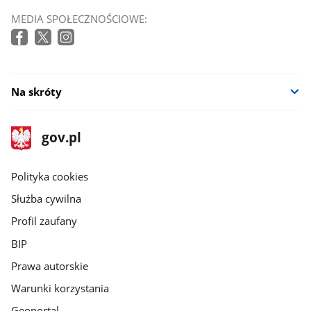
MEDIA SPOŁECZNOŚCIOWE:
Na skróty
stopka
Strona
gov.pl
gov.pl
główna
gov.pl
Polityka cookies
Służba cywilna
Profil zaufany
BIP
Prawa autorskie
Warunki korzystania
Geoportal