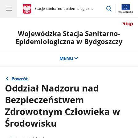
przejdź
gov.pl
Stacje sanitarno-epidemiologiczne
gov.pl
Stacje
do
sanitarno-
wyszukiwar
epidemiologiczne
Wojewódzka Stacja Sanitarno-
Epidemiologiczna w Bydgoszczy
MENU
Powrót
Oddział Nadzoru nad
Bezpieczeństwem
Zdrowotnym Człowieka w
Środowisku