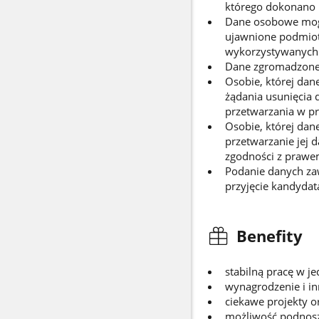
którego dokonano n
Dane osobowe mogą
ujawnione podmiot
wykorzystywanych p
Dane zgromadzone w
Osobie, której dan
żądania usunięcia 
przetwarzania w p
Osobie, której da
przetwarzanie jej 
zgodności z prawem
Podanie danych za
przyjęcie kandydat
Benefity
stabilną pracę w j
wynagrodzenie i in
ciekawe projekty o
możliwość podnosze