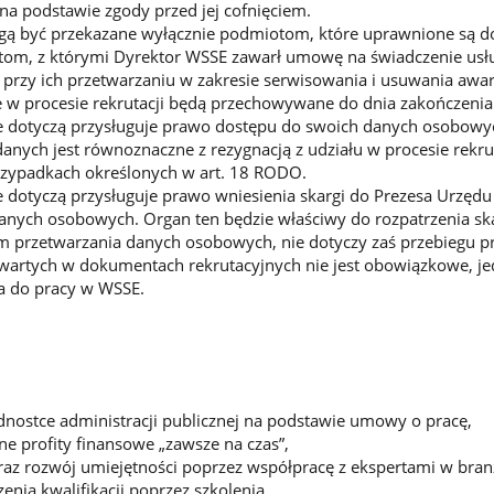
a podstawie zgody przed jej cofnięciem.
 być przekazane wyłącznie podmiotom, które uprawnione są do
om, z którymi Dyrektor WSSE zawarł umowę na świadczenie usł
rzy ich przetwarzaniu w zakresie serwisowania i usuwania awari
 procesie rekrutacji będą przechowywane do dnia zakończenia p
e dotyczą przysługuje prawo dostępu do swoich danych osobowych
danych jest równoznaczne z rezygnacją z udziału w procesie rekru
rzypadkach określonych w art. 18 RODO.
ne dotyczą przysługuje prawo wniesienia skargi do Prezesa Urz
danych osobowych. Organ ten będzie właściwy do rozpatrzenia ska
 przetwarzania danych osobowych, nie dotyczy zaś przebiegu pro
wartych w dokumentach rekrutacyjnych nie jest obowiązkowe, je
a do pracy w WSSE.
ednostce administracji publicznej na podstawie umowy o pracę,
ne profity finansowe „zawsze na czas”,
raz rozwój umiejętności poprzez współpracę z ekspertami w bran
nia kwalifikacji poprzez szkolenia,