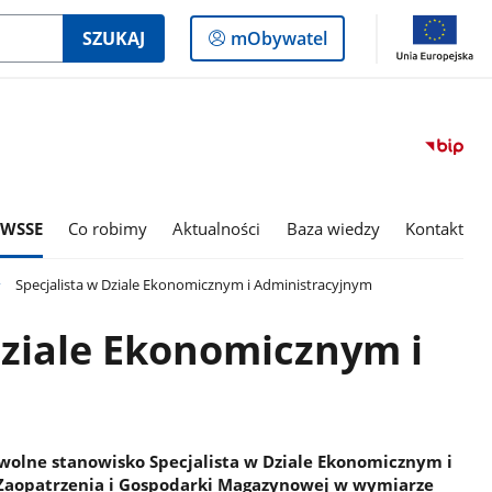
Logowanie
SZUKAJ
mObywatel
do
panelu
 WSSE
Co robimy
Aktualności
Baza wiedzy
Kontakt
Specjalista w Dziale Ekonomicznym i Administracyjnym
Dziale Ekonomicznym i
wolne stanowisko Specjalista w Dziale Ekonomicznym i
 Zaopatrzenia i Gospodarki Magazynowej w wymiarze