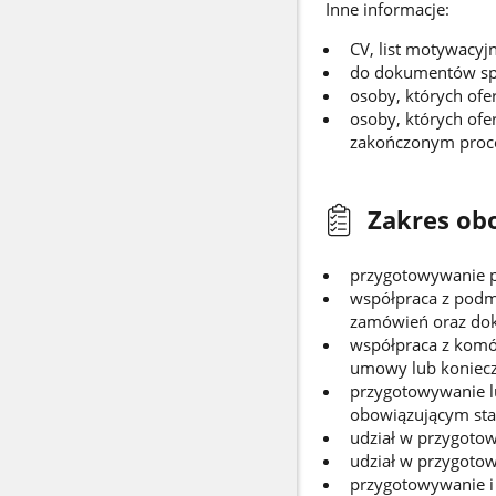
Inne informacje:
CV, list motywacyj
do dokumentów spo
osoby, których of
osoby, których ofe
zakończonym proces
Zakres ob
przygotowywanie p
współpraca z podm
zamówień oraz do
współpraca z komó
umowy lub koniecz
przygotowywanie lu
obowiązującym st
udział w przygoto
udział w przygoto
przygotowywanie i