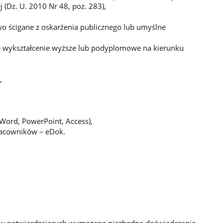
(Dz. U. 2010 Nr 48, poz. 283),
 ścigane z oskarżenia publicznego lub umyślne
ne wykształcenie wyższe lub podyplomowe na kierunku
,
Word, PowerPoint, Access),
racowników – eDok.
tów potwierdzających wymagane niezbędne doświadczenie