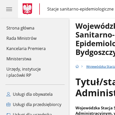
gov.pl
gov.pl
Stacje sanitarno-epidemiologiczne
gov.pl
Stacje
sanitarno-
epidemiologiczne
Wojewódzk
gov.pl
Strona główna
Sanitarno-
Rada Ministrów
Epidemiol
Kancelaria Premiera
Bydgoszcz
Ministerstwa
Wojewódzka Stacja
Urzędy, instytucje
i placówki RP
Tytuł/st
Adminis
Usługi dla obywatela
Usługi dla przedsiębiorcy
Wojewódzka Stacja S
Administracyjnym, w
Usługi dla urzędnika