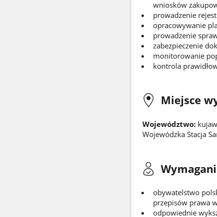
wniosków zakupowy
prowadzenie rejes
opracowywanie pla
prowadzenie spraw
zabezpieczenie do
monitorowanie pop
kontrola prawidłow
Miejsce w
Województwo:
kujaw
Wojewódzka Stacja Sa
Wymagani
obywatelstwo pols
przepisów prawa ws
odpowiednie wykszt