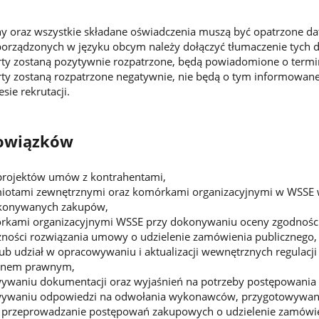
ny oraz wszystkie składane oświadczenia muszą być opatrzone d
rządzonych w języku obcym należy dołączyć tłumaczenie tych
erty zostaną pozytywnie rozpatrzone, będą powiadomione o term
rty zostaną rozpatrzone negatywnie, nie będą o tym informowane, 
ie rekrutacji.
owiązków
rojektów umów z kontrahentami,
iotami zewnętrznymi oraz komórkami organizacyjnymi w WSSE w
konywanych zakupów,
rkami organizacyjnymi WSSE przy dokonywaniu oceny zgodnośc
ności rozwiązania umowy o udzielenie zamówienia publicznego,
b udział w opracowywaniu i aktualizacji wewnętrznych regulacji 
anem prawnym,
wywaniu dokumentacji oraz wyjaśnień na potrzeby postępowania 
wywaniu odpowiedzi na odwołania wykonawców, przygotowywani
 przeprowadzanie postępowań zakupowych o udzielenie zamówień 