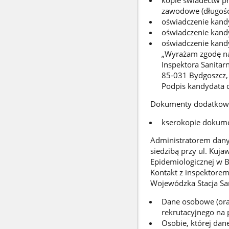
zawodowe (długość 
oświadczenie kandy
oświadczenie kand
oświadczenie kandy
„Wyrażam zgodę na
Inspektora Sanitar
85-031 Bydgoszcz,
Podpis kandydata 
Dokumenty dodatkow
kserokopie dokume
Administratorem dany
siedzibą przy ul. Kuj
Epidemiologicznej w 
Kontakt z inspektore
Wojewódzka Stacja San
Dane osobowe (ora
rekrutacyjnego na p
Osobie, której da