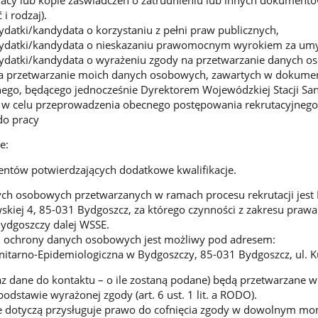
i rodzaj).
datki/kandydata o korzystaniu z pełni praw publicznych,
ydatki/kandydata o nieskazaniu prawomocnym wyrokiem za umyś
datki/kandydata o wyrażeniu zgody na przetwarzanie danych oso
 przetwarzanie moich danych osobowych, zawartych w dokumen
nego, będącego jednocześnie Dyrektorem Wojewódzkiej Stacji San
 w celu przeprowadzenia obecnego postępowania rekrutacyjnego
do pracy
e:
ntów potwierdzających dodatkowe kwalifikacje.
ch osobowych przetwarzanych w ramach procesu rekrutacji jest
awskiej 4, 85-031 Bydgoszcz, za którego czynności z zakresu praw
Bydgoszczy dalej WSSE.
m ochrony danych osobowych jest możliwy pod adresem:
itarno-Epidemiologiczna w Bydgoszczy, 85-031 Bydgoszcz, ul. K
z dane do kontaktu – o ile zostaną podane) będą przetwarzane 
odstawie wyrażonej zgody (art. 6 ust. 1 lit. a RODO).
ne dotyczą przysługuje prawo do cofnięcia zgody w dowolnym m