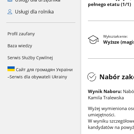
pełnego etatu (1/1)
Usługi dla rolnika
Profil zaufany
Wykształcenie:
Wyższe (magi
Baza wiedzy
Serwis Służby Cywilnej
Сайт для громадян України
Nabór zak
–
Serwis dla obywateli Ukrainy
Wynik Naboru:
Nabór
Kamila Tralewska
Wyżej wymieniona osob
umiejętnoś
W wyniku szczegółowej
kandydatów na powyż