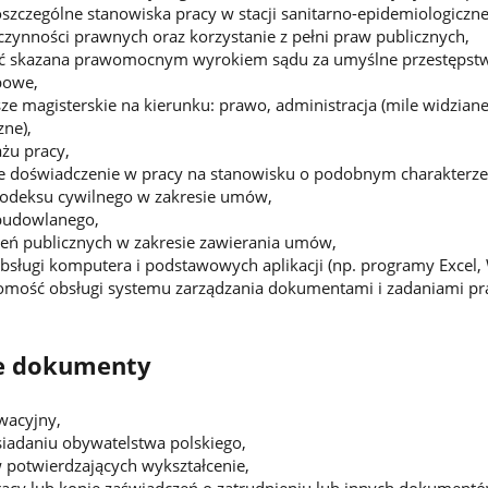
czególne stanowiska pracy w stacji sanitarno-epidemiologicznej 
czynności prawnych oraz korzystanie z pełni praw publicznych,
ć skazana prawomocnym wyrokiem sądu za umyślne przestępstwo
bowe,
ze magisterskie na kierunku: prawo, administracja (mile widzia
ne),
żu pracy,
e doświadczenie w pracy na stanowisku o podobnym charakterze
odeksu cywilnego w zakresie umów,
budowlanego,
ń publicznych w zakresie zawierania umów,
sługi komputera i podstawowych aplikacji (np. programy Excel, 
jomość obsługi systemu zarządzania dokumentami i zadaniami p
 dokumenty
ywacyjny,
iadaniu obywatelstwa polskiego,
potwierdzających wykształcenie,
racy lub kopie zaświadczeń o zatrudnieniu lub innych dokumen