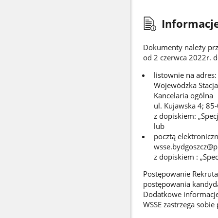
Informacje
Dokumenty należy prz
od 2 czerwca 2022r. d
listownie na adres:
Wojewódzka Stacja
Kancelaria ogólna
ul. Kujawska 4; 85
z dopiskiem: „Specja
lub
pocztą elektroniczn
wsse.bydgoszcz@pi
z dopiskiem : „Specj
Postępowanie Rekrutac
postępowania kandyda
Dodatkowe informacje
WSSE zastrzega sobie