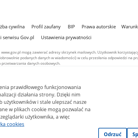
użba cywilna
Profil zaufany
BIP
Prawa autorskie
Warunki
i serwisu Gov.pl
Ustawienia prywatności
 www.gov.pl mogą zawierać adresy skrzynek mailowych. Użytkownik korzystający
dobrowolnie podanych danych w wiadomości) w celu przesłania odpowiedzi na prz
ach przetwarzania danych osobowych.
we publikowane w serwisie (z wyłączeniem treści audiowizualnych), są
 na licencji typu Creative Commons: uznanie autorstwa - na tych samych
 (CC BY-SA 4.0). Materiały audiowizualne, w tym zdjęcia, materiały audio i wideo
ienia prawidłowego funkcjonowania
ane na licencji typu Creative Commons: uznanie autorstwa użycie niekomercyjne 
ależnych 4.0 (CC BY-NC-ND 4.0), o ile nie jest to stwierdzone inaczej.
i działania strony. Dzięki nim
 użytkowników i stale ulepszać nasze
zeglądarki użytkownika, a więc
yka cookies
Odrzuć
Sp