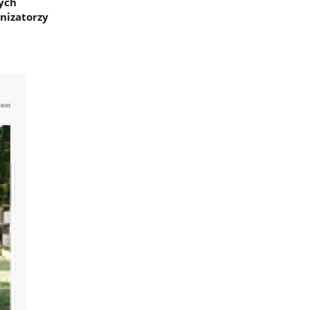
ych
anizatorzy