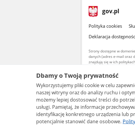
stopka
Strona
gov.pl
gov.pl
główna
gov.pl
Polityka cookies
Sł
Deklaracja dostępnośc
Strony dostępne w domenie
danych (adres e-mail oraz 
znajdują się w ich polityk
Treści teksto
Dbamy o Twoją prywatność
udostępniane
warunkach 4.0
Wykorzystujemy pliki cookie w celu zapewn
są udostępni
bez utworów z
naszej witryny oraz do analizy ruchu i optymalizacj
możemy lepiej dostosować treści do potrzeb
usługi. Pamiętaj, że informacje przechowywane w plikach cookie mogą pozwalać na
identyfikację konkretnego urządzenia lub pr
potencjalnie stanowić dane osobowe.
Polit