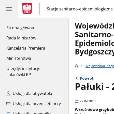
gov.pl
gov.pl
Stacje sanitarno-epidemiologiczne
gov.pl
Stacje
sanitarno-
epidemiologiczne
Wojewódzk
gov.pl
Strona główna
Sanitarno-
Rada Ministrów
Epidemiol
Kancelaria Premiera
Bydgoszcz
Ministerstwa
Wojewódzka Stacja
Urzędy, instytucje
i placówki RP
Powrót
Pałuki - 
Usługi dla obywatela
29.09.2025
Usługi dla przedsiębiorcy
Wrześniowe grzybob
Usługi dla urzędnika