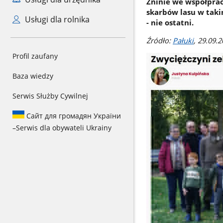
Żninie we współpra
skarbów lasu w taki
Usługi dla rolnika
- nie ostatni.
Źródło:
Pałuki
, 29.09.2
Profil zaufany
Baza wiedzy
Serwis Służby Cywilnej
Сайт для громадян України
–
Serwis dla obywateli Ukrainy