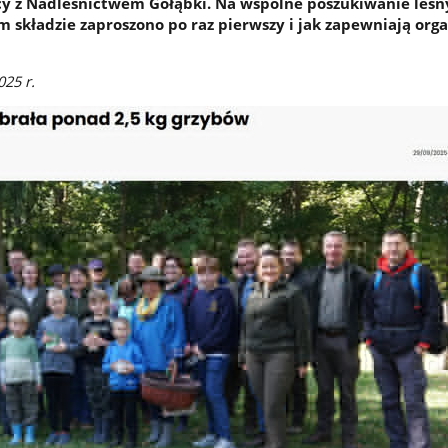
cy z Nadleśnictwem Gołąbki. Na wspólne poszukiwanie leśn
m składzie zaproszono po raz pierwszy i jak zapewniają org
025 r.