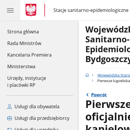
gov.pl
gov.pl
Stacje sanitarno-epidemiologiczne
gov.pl
Stacje
sanitarno-
epidemiologiczne
Wojewódzk
gov.pl
Strona główna
Sanitarno-
Rada Ministrów
Epidemiol
Kancelaria Premiera
Bydgoszcz
Ministerstwa
Wojewódzka Stacja
Urzędy, instytucje
Pierwsze kąpieliska
i placówki RP
Powrót
Pierwsze
Usługi dla obywatela
oficjaln
Usługi dla przedsiębiorcy
kąpielo
Usługi dla urzędnika