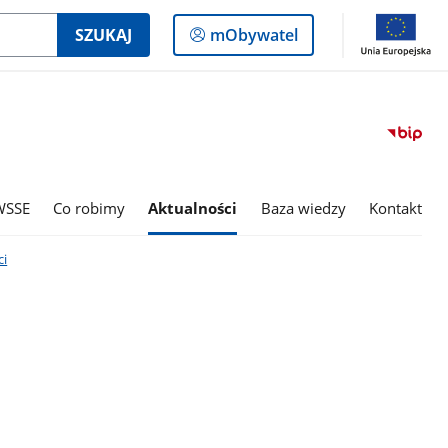
Logowanie
SZUKAJ
mObywatel
do
panelu
WSSE
Co robimy
Aktualności
Baza wiedzy
Kontakt
i