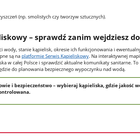
zyszczeń (np. smolistych czy tworzyw sztucznych).
liskowy – sprawdź zanim wejdziesz d
i wody, stanie kąpielisk, okresie ich funkcjonowania i ewentualn
ępne są na
platformie Serwis Kąpieliskowy
. Na interaktywnej map
ska w całej Polsce i sprawdzić aktualne komunikaty sanitarne. To
dzie do planowania bezpiecznego wypoczynku nad wodą.
owie i bezpieczeństwo – wybieraj kąpieliska, gdzie jakość w
kontrolowana.