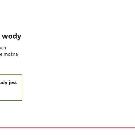
o wody
ych
ie można
ody jest