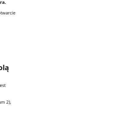
ra.
twarcie
olą
est
um 2),