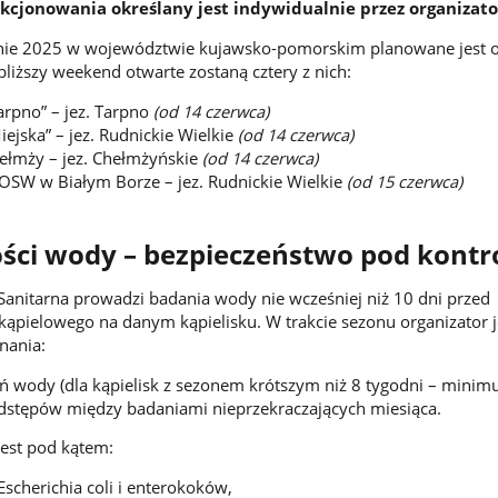
kcjonowania określany jest indywidualnie przez organizato
nie 2025 w województwie kujawsko-pomorskim planowane jest o
jbliższy weekend otwarte zostaną cztery z nich:
arpno” – jez. Tarpno
(od 14 czerwca)
iejska” – jez. Rudnickie Wielkie
(od 14 czerwca)
ełmży – jez. Chełmżyńskie
(od 14 czerwca)
OSW w Białym Borze – jez. Rudnickie Wielkie
(od 15 czerwca)
ści wody – bezpieczeństwo pod kontr
anitarna prowadzi badania wody nie wcześniej niż 10 dni przed
ąpielowego na danym kąpielisku. W trakcie sezonu organizator j
nania:
ń wody (dla kąpielisk z sezonem krótszym niż 8 tygodni – minim
dstępów między badaniami nieprzekraczających miesiąca.
est pod kątem:
Escherichia coli i enterokoków,