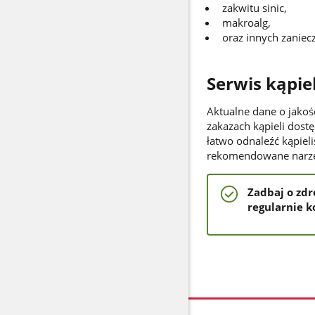
zakwitu sinic,
makroalg,
oraz innych zaniec
Serwis kąpie
Aktualne dane o jakośc
zakazach kąpieli dost
łatwo odnaleźć kąpieli
rekomendowane narzę
Zadbaj o zdr
regularnie 