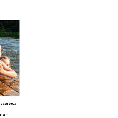
 czerwca
nu –