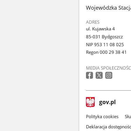
stopka
Wojewódzka Stacj
ADRES
ul. Kujawska 4
85-031 Bydgoszcz
NIP 953 11 08 025
Regon 000 29 38 41
MEDIA SPOŁECZNOŚC
stopka
Strona
gov.pl
gov.pl
główna
gov.pl
Polityka cookies
Sł
Deklaracja dostępnośc