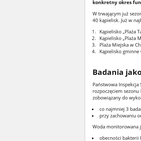
konkretny okres fun
W trwającym już sezo
40 kąpielisk. Już w na
Kąpielisko „Plaża T
Kąpielisko „Plaża M
Plaża Miejska w Ch
Kąpielisko gminne 
Badania jako
Państwowa Inspekcja S
rozpoczęciem sezonu k
zobowiązany do wyko
co najmniej 3 bada
przy zachowaniu o
Woda monitorowana j
obecności bakterii 