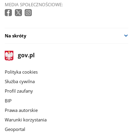
MEDIA SPOŁECZNOŚCIOWE:
Na skróty
stopka
Strona
gov.pl
gov.pl
główna
gov.pl
Polityka cookies
Służba cywilna
Profil zaufany
BIP
Prawa autorskie
Warunki korzystania
Geoportal