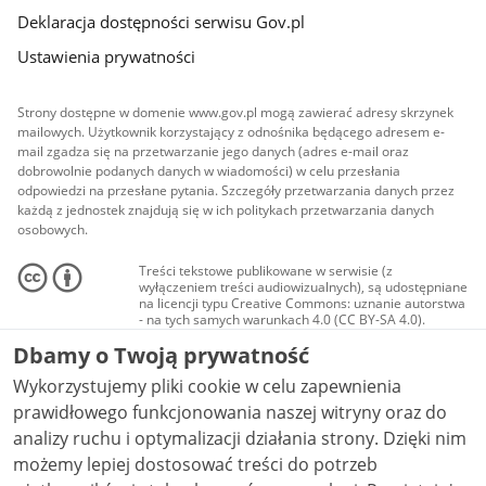
Deklaracja dostępności serwisu Gov.pl
Ustawienia prywatności
Strony dostępne w domenie www.gov.pl mogą zawierać adresy skrzynek
mailowych. Użytkownik korzystający z odnośnika będącego adresem e-
mail zgadza się na przetwarzanie jego danych (adres e-mail oraz
dobrowolnie podanych danych w wiadomości) w celu przesłania
odpowiedzi na przesłane pytania. Szczegóły przetwarzania danych przez
każdą z jednostek znajdują się w ich politykach przetwarzania danych
osobowych.
Treści tekstowe publikowane w serwisie (z
wyłączeniem treści audiowizualnych), są udostępniane
na licencji typu Creative Commons: uznanie autorstwa
- na tych samych warunkach 4.0 (CC BY-SA 4.0).
Materiały audiowizualne, w tym zdjęcia, materiały
Dbamy o Twoją prywatność
audio i wideo, są udostępniane na licencji typu
Creative Commons: uznanie autorstwa użycie
Wykorzystujemy pliki cookie w celu zapewnienia
niekomercyjne - bez utworów zależnych 4.0 (CC BY-
NC-ND 4.0), o ile nie jest to stwierdzone inaczej.
prawidłowego funkcjonowania naszej witryny oraz do
analizy ruchu i optymalizacji działania strony. Dzięki nim
możemy lepiej dostosować treści do potrzeb