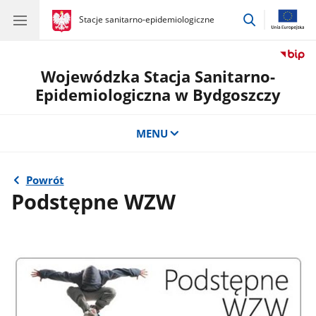
przejdź
gov.pl
Stacje sanitarno-epidemiologiczne
gov.pl
Stacje
do
sanitarno-
wyszukiwar
epidemiologiczne
Wojewódzka Stacja Sanitarno-
Epidemiologiczna w Bydgoszczy
MENU
Powrót
Podstępne WZW