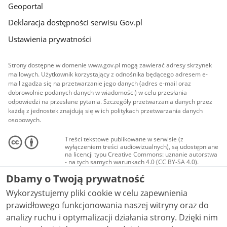
Geoportal
Deklaracja dostępności serwisu Gov.pl
Ustawienia prywatności
Strony dostępne w domenie www.gov.pl mogą zawierać adresy skrzynek
mailowych. Użytkownik korzystający z odnośnika będącego adresem e-
mail zgadza się na przetwarzanie jego danych (adres e-mail oraz
dobrowolnie podanych danych w wiadomości) w celu przesłania
odpowiedzi na przesłane pytania. Szczegóły przetwarzania danych przez
każdą z jednostek znajdują się w ich politykach przetwarzania danych
osobowych.
Treści tekstowe publikowane w serwisie (z
wyłączeniem treści audiowizualnych), są udostępniane
na licencji typu Creative Commons: uznanie autorstwa
- na tych samych warunkach 4.0 (CC BY-SA 4.0).
Materiały audiowizualne, w tym zdjęcia, materiały
Dbamy o Twoją prywatność
audio i wideo, są udostępniane na licencji typu
Creative Commons: uznanie autorstwa użycie
Wykorzystujemy pliki cookie w celu zapewnienia
niekomercyjne - bez utworów zależnych 4.0 (CC BY-
NC-ND 4.0), o ile nie jest to stwierdzone inaczej.
prawidłowego funkcjonowania naszej witryny oraz do
analizy ruchu i optymalizacji działania strony. Dzięki nim