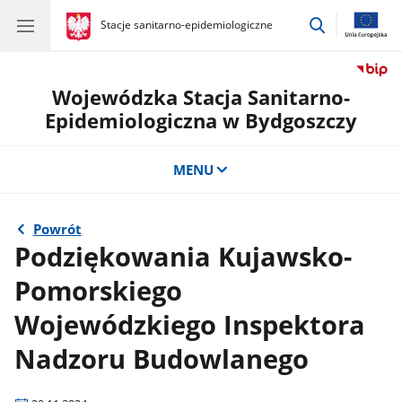
przejdź
gov.pl
Stacje sanitarno-epidemiologiczne
gov.pl
Stacje
do
sanitarno-
wyszukiwar
epidemiologiczne
Wojewódzka Stacja Sanitarno-
Epidemiologiczna w Bydgoszczy
MENU
Powrót
Podziękowania Kujawsko-
Pomorskiego
Wojewódzkiego Inspektora
Nadzoru Budowlanego