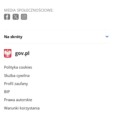
MEDIA SPOŁECZNOŚCIOWE:
Na skróty
stopka
Strona
gov.pl
gov.pl
główna
gov.pl
Polityka cookies
Służba cywilna
Profil zaufany
BIP
Prawa autorskie
Warunki korzystania