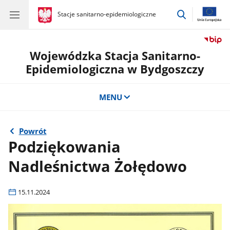
przejdź
gov.pl
Stacje sanitarno-epidemiologiczne
gov.pl
Stacje
do
sanitarno-
wyszukiwar
epidemiologiczne
Wojewódzka Stacja Sanitarno-
Epidemiologiczna w Bydgoszczy
MENU
Powrót
Podziękowania
Nadleśnictwa Żołędowo
15.11.2024