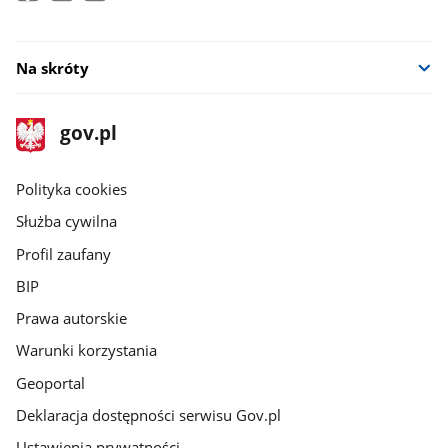
Na skróty
stopka
Strona
gov.pl
gov.pl
główna
gov.pl
Polityka cookies
Służba cywilna
Profil zaufany
BIP
Prawa autorskie
Warunki korzystania
Geoportal
Deklaracja dostępności serwisu Gov.pl
Ustawienia prywatności