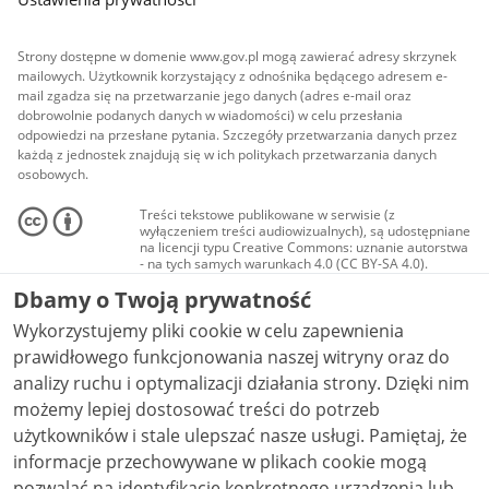
Strony dostępne w domenie www.gov.pl mogą zawierać adresy skrzynek
mailowych. Użytkownik korzystający z odnośnika będącego adresem e-
mail zgadza się na przetwarzanie jego danych (adres e-mail oraz
dobrowolnie podanych danych w wiadomości) w celu przesłania
odpowiedzi na przesłane pytania. Szczegóły przetwarzania danych przez
każdą z jednostek znajdują się w ich politykach przetwarzania danych
osobowych.
Treści tekstowe publikowane w serwisie (z
wyłączeniem treści audiowizualnych), są udostępniane
na licencji typu Creative Commons: uznanie autorstwa
- na tych samych warunkach 4.0 (CC BY-SA 4.0).
Materiały audiowizualne, w tym zdjęcia, materiały
Dbamy o Twoją prywatność
audio i wideo, są udostępniane na licencji typu
Creative Commons: uznanie autorstwa użycie
Wykorzystujemy pliki cookie w celu zapewnienia
niekomercyjne - bez utworów zależnych 4.0 (CC BY-
NC-ND 4.0), o ile nie jest to stwierdzone inaczej.
prawidłowego funkcjonowania naszej witryny oraz do
analizy ruchu i optymalizacji działania strony. Dzięki nim
możemy lepiej dostosować treści do potrzeb
użytkowników i stale ulepszać nasze usługi. Pamiętaj, że
informacje przechowywane w plikach cookie mogą
pozwalać na identyfikację konkretnego urządzenia lub