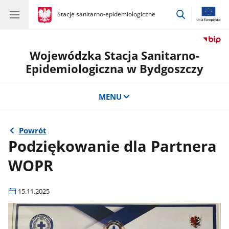
przejdź
gov.pl
Stacje sanitarno-epidemiologiczne
gov.pl
Stacje
do
sanitarno-
wyszukiwar
epidemiologiczne
Wojewódzka Stacja Sanitarno-
Epidemiologiczna w Bydgoszczy
MENU
Powrót
Podziękowanie dla Partnera
WOPR
15.11.2025