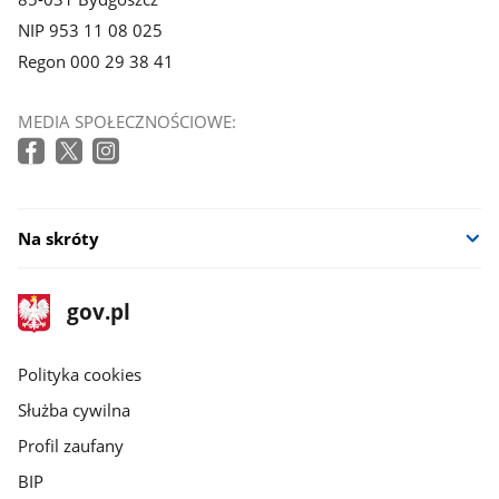
NIP 953 11 08 025
Regon 000 29 38 41
MEDIA SPOŁECZNOŚCIOWE:
Na skróty
stopka
Strona
gov.pl
gov.pl
główna
gov.pl
Polityka cookies
Służba cywilna
Profil zaufany
BIP