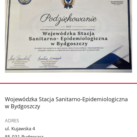
stopka
Wojewódzka Stacja Sanitarno-Epidemiologiczna
w Bydgoszczy
ADRES
ul. Kujawska 4
85-031 Bydgoszcz