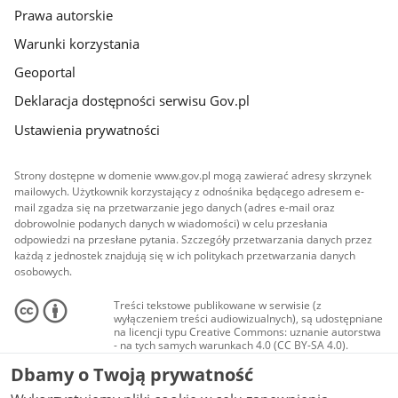
Prawa autorskie
Warunki korzystania
Geoportal
Deklaracja dostępności serwisu Gov.pl
Ustawienia prywatności
Strony dostępne w domenie www.gov.pl mogą zawierać adresy skrzynek
mailowych. Użytkownik korzystający z odnośnika będącego adresem e-
mail zgadza się na przetwarzanie jego danych (adres e-mail oraz
dobrowolnie podanych danych w wiadomości) w celu przesłania
odpowiedzi na przesłane pytania. Szczegóły przetwarzania danych przez
każdą z jednostek znajdują się w ich politykach przetwarzania danych
osobowych.
Treści tekstowe publikowane w serwisie (z
wyłączeniem treści audiowizualnych), są udostępniane
na licencji typu Creative Commons: uznanie autorstwa
- na tych samych warunkach 4.0 (CC BY-SA 4.0).
Materiały audiowizualne, w tym zdjęcia, materiały
Dbamy o Twoją prywatność
audio i wideo, są udostępniane na licencji typu
Creative Commons: uznanie autorstwa użycie