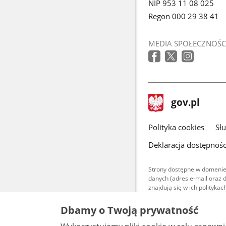
NIP 953 11 08 025
Regon 000 29 38 41
MEDIA SPOŁECZNOŚC
stopka
Strona
gov.pl
gov.pl
główna
gov.pl
Polityka cookies
Sł
Deklaracja dostępnośc
Strony dostępne w domenie
danych (adres e-mail oraz 
znajdują się w ich polityk
Treści teksto
Dbamy o Twoją prywatność
udostępniane
warunkach 4.0