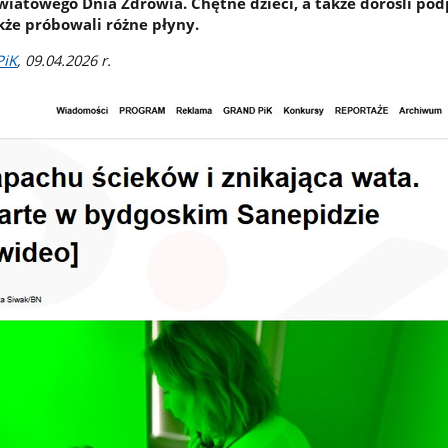
wiatowego Dnia Zdrowia. Chętne dzieci, a także dorośli pod
kże próbowali różne płyny.
PiK
, 09.04.2026 r.