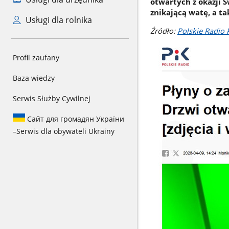
otwartych z okazji Ś
znikającą watę, a ta
Usługi dla rolnika
Źródło:
Polskie Radio 
Profil zaufany
Baza wiedzy
Serwis Służby Cywilnej
Сайт для громадян України
–
Serwis dla obywateli Ukrainy