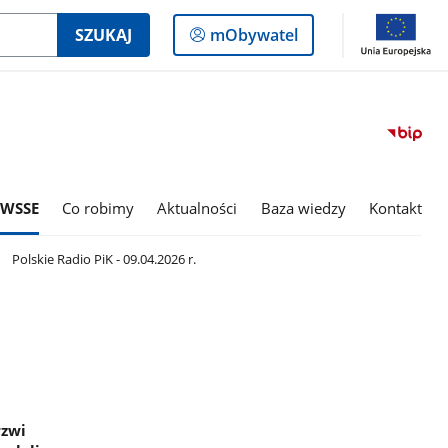
Logowanie
SZUKAJ
mObywatel
do
panelu
 WSSE
Co robimy
Aktualności
Baza wiedzy
Kontakt
Polskie Radio PiK - 09.04.2026 r.
rzwi