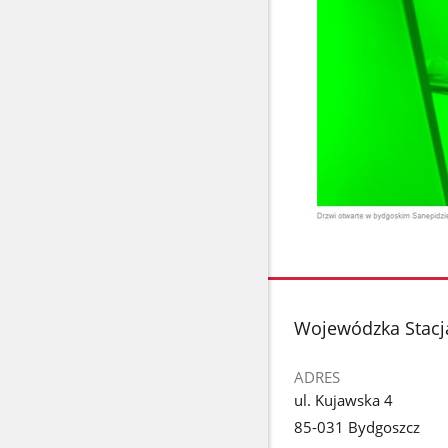
stopka
Wojewódzka Stacj
ADRES
ul. Kujawska 4
85-031 Bydgoszcz