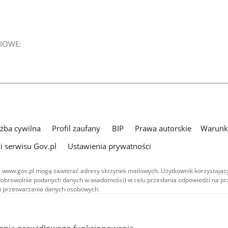
IOWE:
użba cywilna
Profil zaufany
BIP
Prawa autorskie
Warunki
i serwisu Gov.pl
Ustawienia prywatności
 www.gov.pl mogą zawierać adresy skrzynek mailowych. Użytkownik korzystający
dobrowolnie podanych danych w wiadomości) w celu przesłania odpowiedzi na prz
ach przetwarzania danych osobowych.
we publikowane w serwisie (z wyłączeniem treści audiowizualnych), są
 na licencji typu Creative Commons: uznanie autorstwa - na tych samych
 (CC BY-SA 4.0). Materiały audiowizualne, w tym zdjęcia, materiały audio i wideo