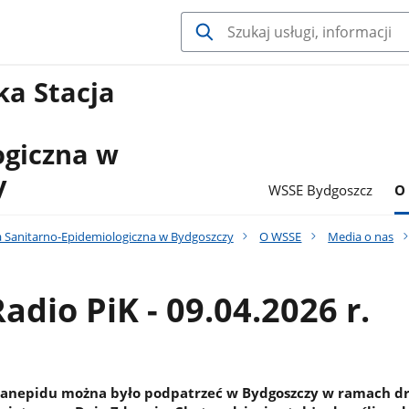
a Stacja
ogiczna w
y
WSSE Bydgoszcz
O
 Sanitarno-Epidemiologiczna w Bydgoszczy
O WSSE
Media o nas
adio PiK - 09.04.2026 r.
Sanepidu można było podpatrzeć w Bydgoszczy w ramach d