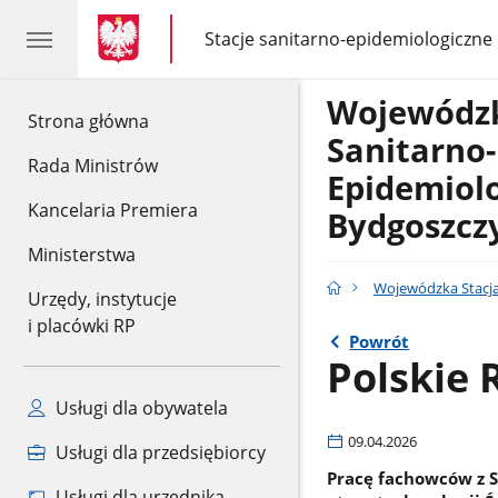
gov.pl
gov.pl
Stacje sanitarno-epidemiologiczne
gov.pl
Stacje
sanitarno-
epidemiologiczne
Wojewódzk
gov.pl
Strona główna
Sanitarno-
Rada Ministrów
Epidemiol
Kancelaria Premiera
Bydgoszcz
Ministerstwa
Wojewódzka Stacja
Urzędy, instytucje
i placówki RP
Powrót
Polskie R
Usługi dla obywatela
09.04.2026
Usługi dla przedsiębiorcy
Pracę fachowców z 
Usługi dla urzędnika