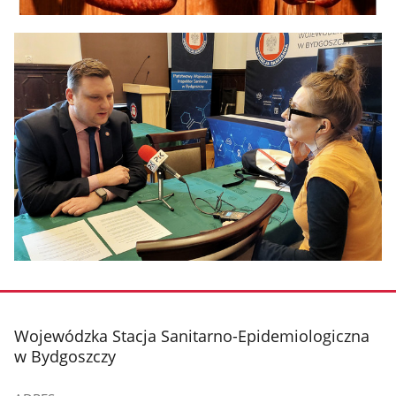
stopka
Wojewódzka Stacja Sanitarno-Epidemiologiczna
w Bydgoszczy