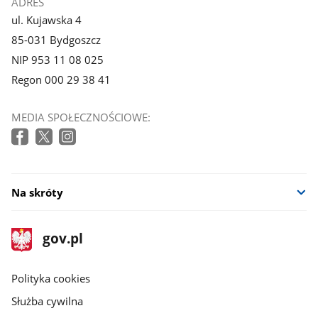
ADRES
ul. Kujawska 4
85-031 Bydgoszcz
NIP 953 11 08 025
Regon 000 29 38 41
MEDIA SPOŁECZNOŚCIOWE:
Na skróty
stopka
Strona
gov.pl
gov.pl
główna
gov.pl
Polityka cookies
Służba cywilna