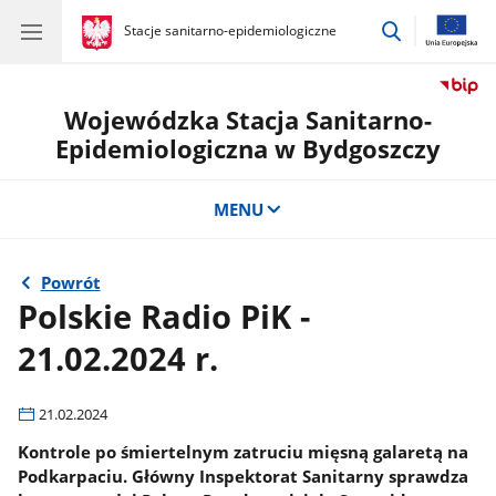
przejdź
gov.pl
Stacje sanitarno-epidemiologiczne
gov.pl
Stacje
do
sanitarno-
wyszukiwar
epidemiologiczne
Wojewódzka Stacja Sanitarno-
Epidemiologiczna w Bydgoszczy
MENU
Powrót
Polskie Radio PiK -
21.02.2024 r.
21.02.2024
Kontrole po śmiertelnym zatruciu mięsną galaretą na
Podkarpaciu. Główny Inspektorat Sanitarny sprawdza