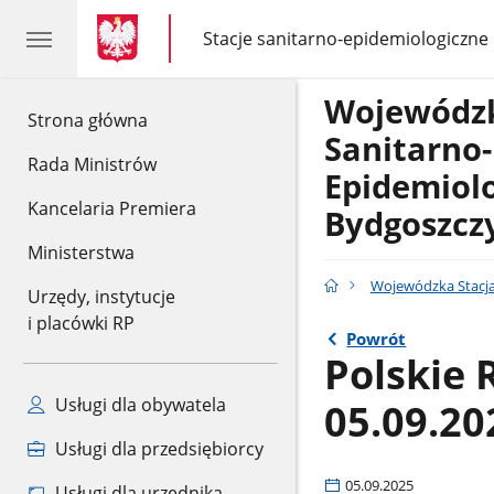
gov.pl
gov.pl
Stacje sanitarno-epidemiologiczne
gov.pl
Stacje
sanitarno-
epidemiologiczne
Wojewódzk
gov.pl
Strona główna
Sanitarno-
Rada Ministrów
Epidemiol
Kancelaria Premiera
Bydgoszcz
Ministerstwa
Wojewódzka Stacja
Urzędy, instytucje
i placówki RP
Powrót
Polskie 
Usługi dla obywatela
05.09.20
Usługi dla przedsiębiorcy
05.09.2025
Usługi dla urzędnika