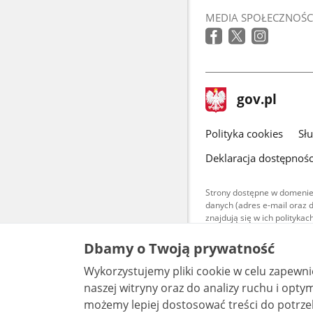
MEDIA SPOŁECZNOŚC
stopka
Strona
gov.pl
gov.pl
główna
gov.pl
Polityka cookies
Sł
Deklaracja dostępnośc
Strony dostępne w domenie
danych (adres e-mail oraz 
znajdują się w ich polityk
Treści teksto
Dbamy o Twoją prywatność
udostępniane
warunkach 4.0
Wykorzystujemy pliki cookie w celu zapewn
są udostępni
bez utworów z
naszej witryny oraz do analizy ruchu i optymalizacj
możemy lepiej dostosować treści do potrzeb