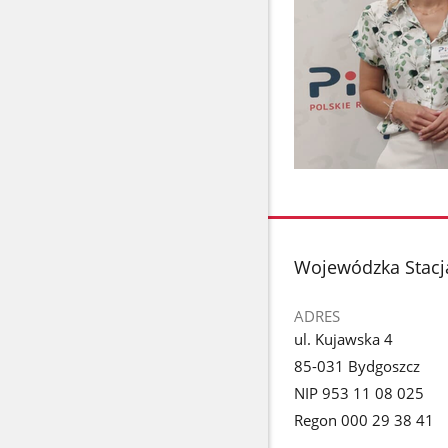
stopka
Wojewódzka Stacj
ADRES
ul. Kujawska 4
85-031 Bydgoszcz
NIP 953 11 08 025
Regon 000 29 38 41