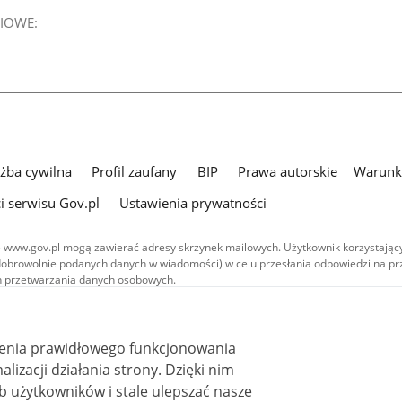
IOWE:
użba cywilna
Profil zaufany
BIP
Prawa autorskie
Warunki
i serwisu Gov.pl
Ustawienia prywatności
 www.gov.pl mogą zawierać adresy skrzynek mailowych. Użytkownik korzystający
dobrowolnie podanych danych w wiadomości) w celu przesłania odpowiedzi na prz
ach przetwarzania danych osobowych.
we publikowane w serwisie (z wyłączeniem treści audiowizualnych), są
 na licencji typu Creative Commons: uznanie autorstwa - na tych samych
 (CC BY-SA 4.0). Materiały audiowizualne, w tym zdjęcia, materiały audio i wideo
ienia prawidłowego funkcjonowania
ane na licencji typu Creative Commons: uznanie autorstwa użycie niekomercyjne 
ależnych 4.0 (CC BY-NC-ND 4.0), o ile nie jest to stwierdzone inaczej.
i działania strony. Dzięki nim
 użytkowników i stale ulepszać nasze