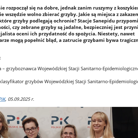
ie rozpoczął się na dobre, jednak zanim ruszymy z koszykie
ie wszędzie wolno zbierać grzyby. Jakie są miejsca z zakaze
 które grzyby podlegają ochronie? Stacje Sanepidu przypomi
ści, czy zebrane grzyby są jadalne, bezpieczniej jest przyni
jalista oceni ich przydatność do spożycia. Niestety, nawet
arze mogą popełnić błąd, a zatrucie grzybami bywa tragicz
:
 – grzyboznawca Wojewódzkiej Stacji Sanitarno-Epidemiologiczn
klasyfikator grzybów Wojewódzkiej Stacji Sanitarno-Epidemiologi
PiK
, 05.09.2025 r.