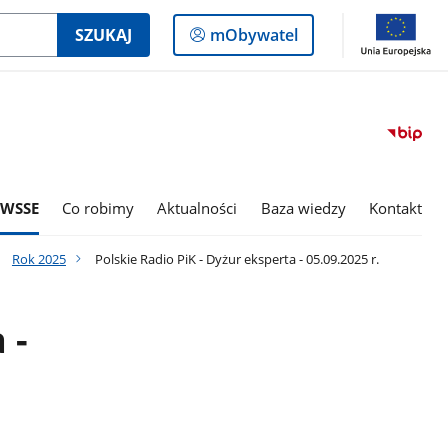
Logowanie
SZUKAJ
mObywatel
do
panelu
 WSSE
Co robimy
Aktualności
Baza wiedzy
Kontakt
Rok 2025
Polskie Radio PiK - Dyżur eksperta - 05.09.2025 r.
 -