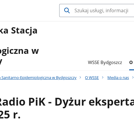
a Stacja
ogiczna w
y
WSSE Bydgoszcz
O
 Sanitarno-Epidemiologiczna w Bydgoszczy
O WSSE
Media o nas
Radio PiK - Dyżur eksperta
25 r.