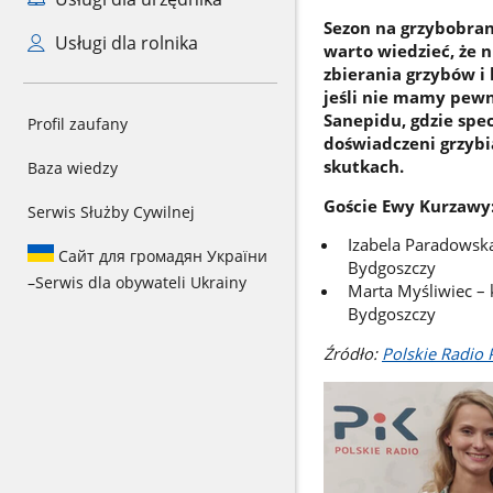
Sezon na grzybobran
Usługi dla rolnika
warto wiedzieć, że n
zbierania grzybów i
jeśli nie mamy pewno
Sanepidu, gdzie spec
Profil zaufany
doświadczeni grzybi
skutkach.
Baza wiedzy
Goście Ewy Kurzawy
Serwis Służby Cywilnej
Izabela Paradowska
Сайт для громадян України
Bydgoszczy
–
Serwis dla obywateli Ukrainy
Marta Myśliwiec – 
Bydgoszczy
Źródło:
Polskie Radio 