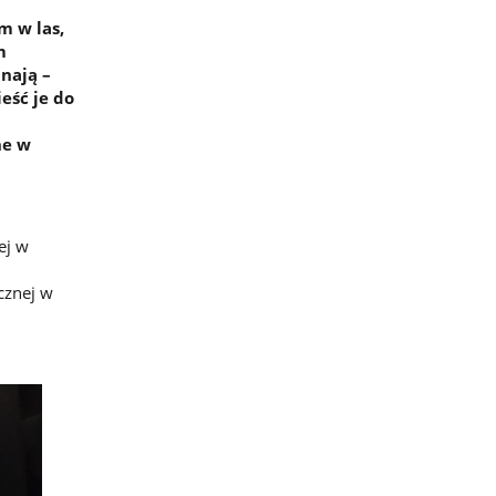
m w las,
m
nają –
eść je do
ne w
ej w
cznej w