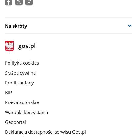
Na skróty
stopka
Strona
gov.pl
gov.pl
główna
gov.pl
Polityka cookies
Służba cywilna
Profil zaufany
BIP
Prawa autorskie
Warunki korzystania
Geoportal
Deklaracja dostępności serwisu Gov.pl