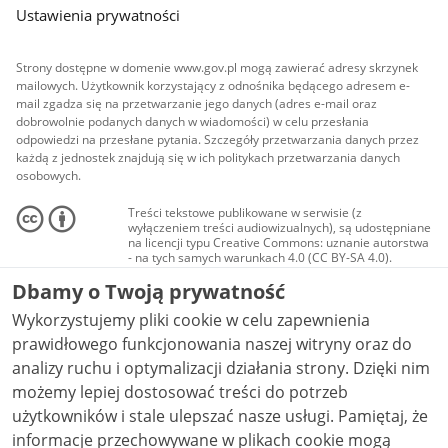
Ustawienia prywatności
Strony dostępne w domenie www.gov.pl mogą zawierać adresy skrzynek
mailowych. Użytkownik korzystający z odnośnika będącego adresem e-
mail zgadza się na przetwarzanie jego danych (adres e-mail oraz
dobrowolnie podanych danych w wiadomości) w celu przesłania
odpowiedzi na przesłane pytania. Szczegóły przetwarzania danych przez
każdą z jednostek znajdują się w ich politykach przetwarzania danych
osobowych.
Treści tekstowe publikowane w serwisie (z
wyłączeniem treści audiowizualnych), są udostępniane
na licencji typu Creative Commons: uznanie autorstwa
- na tych samych warunkach 4.0 (CC BY-SA 4.0).
Materiały audiowizualne, w tym zdjęcia, materiały
Dbamy o Twoją prywatność
audio i wideo, są udostępniane na licencji typu
Creative Commons: uznanie autorstwa użycie
Wykorzystujemy pliki cookie w celu zapewnienia
niekomercyjne - bez utworów zależnych 4.0 (CC BY-
NC-ND 4.0), o ile nie jest to stwierdzone inaczej.
prawidłowego funkcjonowania naszej witryny oraz do
analizy ruchu i optymalizacji działania strony. Dzięki nim
możemy lepiej dostosować treści do potrzeb
użytkowników i stale ulepszać nasze usługi. Pamiętaj, że
informacje przechowywane w plikach cookie mogą