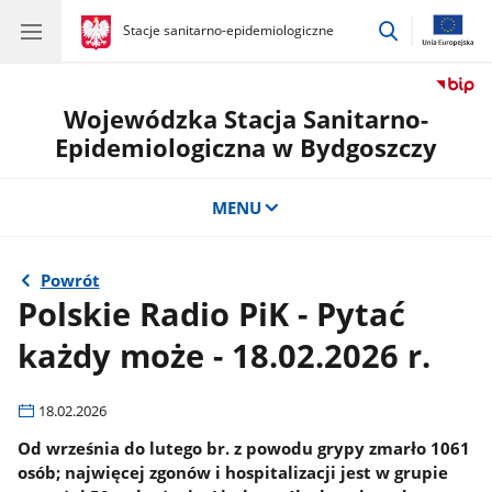
przejdź
gov.pl
Stacje sanitarno-epidemiologiczne
gov.pl
Stacje
do
sanitarno-
wyszukiwar
epidemiologiczne
Wojewódzka Stacja Sanitarno-
Epidemiologiczna w Bydgoszczy
MENU
Powrót
Polskie Radio PiK - Pytać
każdy może - 18.02.2026 r.
18.02.2026
Od września do lutego br. z powodu grypy zmarło 1061
osób; najwięcej zgonów i hospitalizacji jest w grupie