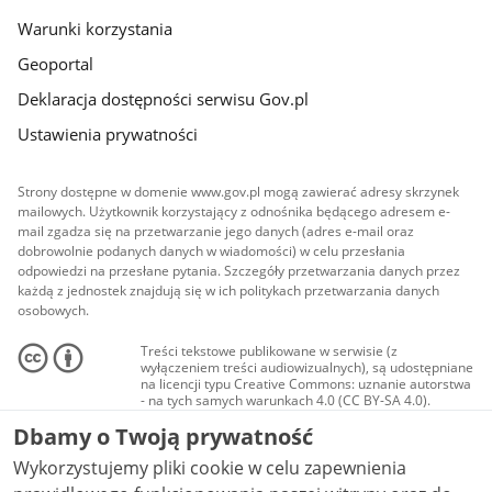
Warunki korzystania
Geoportal
Deklaracja dostępności serwisu Gov.pl
Ustawienia prywatności
Strony dostępne w domenie www.gov.pl mogą zawierać adresy skrzynek
mailowych. Użytkownik korzystający z odnośnika będącego adresem e-
mail zgadza się na przetwarzanie jego danych (adres e-mail oraz
dobrowolnie podanych danych w wiadomości) w celu przesłania
odpowiedzi na przesłane pytania. Szczegóły przetwarzania danych przez
każdą z jednostek znajdują się w ich politykach przetwarzania danych
osobowych.
Treści tekstowe publikowane w serwisie (z
wyłączeniem treści audiowizualnych), są udostępniane
na licencji typu Creative Commons: uznanie autorstwa
- na tych samych warunkach 4.0 (CC BY-SA 4.0).
Materiały audiowizualne, w tym zdjęcia, materiały
Dbamy o Twoją prywatność
audio i wideo, są udostępniane na licencji typu
Creative Commons: uznanie autorstwa użycie
Wykorzystujemy pliki cookie w celu zapewnienia
niekomercyjne - bez utworów zależnych 4.0 (CC BY-
NC-ND 4.0), o ile nie jest to stwierdzone inaczej.