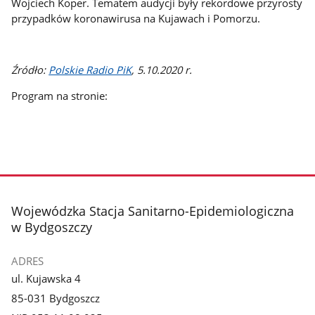
Wojciech Koper. Tematem audycji były rekordowe przyrosty
przypadków koronawirusa na Kujawach i Pomorzu.
Źródło:
Polskie Radio PiK
, 5.10.2020 r.
Program na stronie:
stopka
Wojewódzka Stacja Sanitarno-Epidemiologiczna
w Bydgoszczy
ADRES
ul. Kujawska 4
85-031 Bydgoszcz