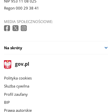
NIP 953 11 08 025
Regon 000 29 38 41
MEDIA SPOŁECZNOŚCIOWE:
Na skróty
stopka
Strona
gov.pl
gov.pl
główna
gov.pl
Polityka cookies
Służba cywilna
Profil zaufany
BIP
Prawa autorskie