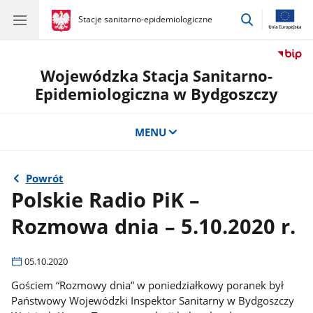
przejdź
gov.pl
Stacje sanitarno-epidemiologiczne
gov.pl
Stacje
do
sanitarno-
wyszukiwar
epidemiologiczne
Wojewódzka Stacja Sanitarno-
Epidemiologiczna w Bydgoszczy
MENU
Powrót
Polskie Radio PiK –
Rozmowa dnia – 5.10.2020 r.
05.10.2020
Gościem “Rozmowy dnia” w poniedziałkowy poranek był
Państwowy Wojewódzki Inspektor Sanitarny w Bydgoszczy