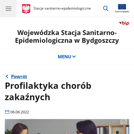
przejdź
gov.pl
Stacje sanitarno-epidemiologiczne
gov.pl
Stacje
do
sanitarno-
wyszukiwar
epidemiologiczne
Wojewódzka Stacja Sanitarno-
Epidemiologiczna w Bydgoszczy
MENU
Powrót
Profilaktyka chorób
zakaźnych
06.06.2022