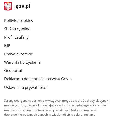
stopka
Strona
gov.pl
gov.pl
główna
gov.pl
Polityka cookies
Służba cywilna
Profil zaufany
BIP
Prawa autorskie
Warunki korzystania
Geoportal
Deklaracja dostępności serwisu Gov.pl
Ustawienia prywatności
Strony dostępne w domenie www.gov.pl mogą zawierać adresy skrzynek
mailowych. Użytkownik korzystający z odnośnika będącego adresem e-
mail zgadza się na przetwarzanie jego danych (adres e-mail oraz
dobrowolnie podanych danych w wiadomości) w celu przesłania