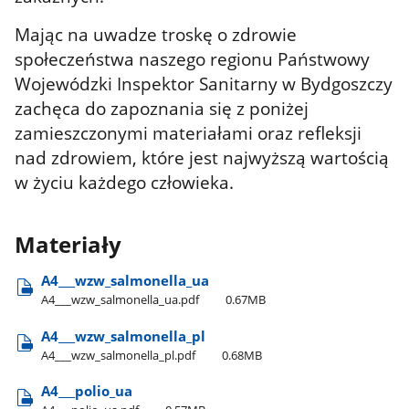
Mając na uwadze troskę o zdrowie
społeczeństwa naszego regionu Państwowy
Wojewódzki Inspektor Sanitarny w Bydgoszczy
zachęca do zapoznania się z poniżej
zamieszczonymi materiałami oraz refleksji
nad zdrowiem, które jest najwyższą wartością
w życiu każdego człowieka.
Materiały
A4​_​_​_wzw​_salmonella​_ua
A4​_​_​_wzw​_salmonella​_ua.pdf
0.67MB
A4​_​_​_wzw​_salmonella​_pl
A4​_​_​_wzw​_salmonella​_pl.pdf
0.68MB
A4​_​_​_polio​_ua