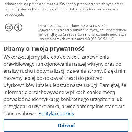
odpowiedzi na przesłane pytania. Szczegóły przetwarzania danych przez
każdą z jednostek znajdują się w ich politykach przetwarzania danych
osobowych.
Treści tekstowe publikowane w serwisie (z
wyłączeniem treści audiowizualnych), są udostępniane
na licencji typu Creative Commons: uznanie autorstwa
- na tych samych warunkach 4.0 (CC BY-SA 4.0).
Materiały audiowizualne, w tym zdjęcia, materiały
Dbamy o Twoją prywatność
audio i wideo, są udostępniane na licencji typu
Creative Commons: uznanie autorstwa użycie
Wykorzystujemy pliki cookie w celu zapewnienia
niekomercyjne - bez utworów zależnych 4.0 (CC BY-
NC-ND 4.0), o ile nie jest to stwierdzone inaczej.
prawidłowego funkcjonowania naszej witryny oraz do
analizy ruchu i optymalizacji działania strony. Dzięki nim
możemy lepiej dostosować treści do potrzeb
użytkowników i stale ulepszać nasze usługi. Pamiętaj, że
informacje przechowywane w plikach cookie mogą
pozwalać na identyfikację konkretnego urządzenia lub
przeglądarki użytkownika, a więc potencjalnie stanowić
dane osobowe.
Polityka cookies
Odrzuć