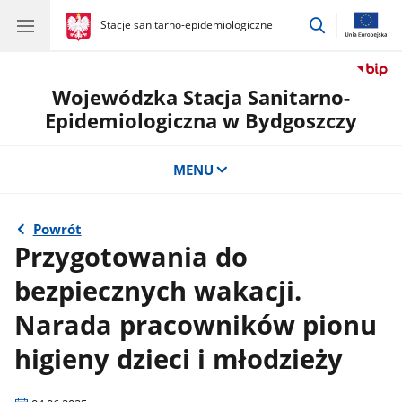
przejdź
gov.pl
Stacje sanitarno-epidemiologiczne
gov.pl
Stacje
do
sanitarno-
wyszukiwar
epidemiologiczne
Wojewódzka Stacja Sanitarno-
Epidemiologiczna w Bydgoszczy
MENU
Powrót
Przygotowania do
bezpiecznych wakacji.
Narada pracowników pionu
higieny dzieci i młodzieży