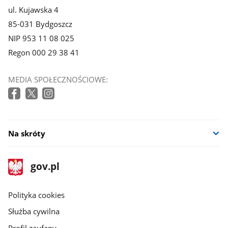
ul. Kujawska 4
85-031 Bydgoszcz
NIP 953 11 08 025
Regon 000 29 38 41
MEDIA SPOŁECZNOŚCIOWE:
Na skróty
stopka
Strona
gov.pl
gov.pl
główna
gov.pl
Polityka cookies
Służba cywilna
Profil zaufany