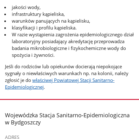
jakości wody,
infrastruktury kąpieliska,
warunków panujących na kąpielisku,
klasyfikacji i profilu kąpieliska.
W razie wystąpienia zagrożenia epidemiologicznego dział
laboratoryjny posiadający akredytację przeprowadza
badania mikrobiologiczne i fizykochemiczne wody do
spożycia i żywności.
Jeśli do rodziców lub opiekunów docierają niepokojące
sygnały o niewłaściwych warunkach np. na kolonii, należy
zgłosić je do
właściwej Powiatowej Stacji Sanitarno-
Epidemiologicznej
.
stopka
Wojewódzka Stacja Sanitarno-Epidemiologiczna
w Bydgoszczy
ADRES