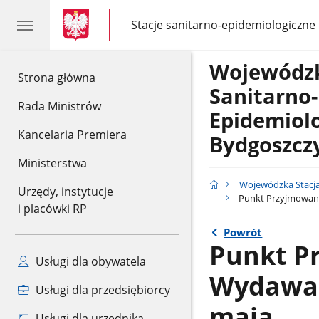
gov.pl
gov.pl
Stacje sanitarno-epidemiologiczne
gov.pl
Stacje
sanitarno-
epidemiologiczne
Wojewódzk
gov.pl
Strona główna
Sanitarno-
Rada Ministrów
Epidemiol
Kancelaria Premiera
Bydgoszcz
Ministerstwa
Wojewódzka Stacja
Urzędy, instytucje
Punkt Przyjmowani
i placówki RP
Powrót
Punkt P
Usługi dla obywatela
Wydawan
Usługi dla przedsiębiorcy
maja
Usługi dla urzędnika