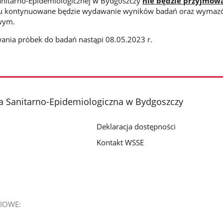
anitarno-Epidemiologicznej w Bydgoszczy
nie będzie przyjmow
iu kontynuowane będzie wydawanie wyników badań oraz wymaz
wym.
nia próbek do badań nastąpi 08.05.2023 r.
a Sanitarno-Epidemiologiczna w Bydgoszczy
Deklaracja dostępności
Kontakt WSSE
IOWE: