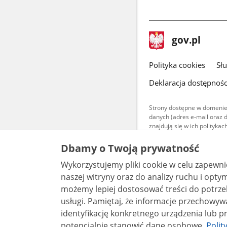
stopka
Strona
gov.pl
gov.pl
główna
gov.pl
Polityka cookies
Sł
Deklaracja dostępnośc
Strony dostępne w domenie
danych (adres e-mail oraz 
znajdują się w ich polityk
Treści teksto
Dbamy o Twoją prywatność
udostępniane
warunkach 4.0
Wykorzystujemy pliki cookie w celu zapewn
są udostępni
bez utworów z
naszej witryny oraz do analizy ruchu i optymalizacj
możemy lepiej dostosować treści do potrzeb
usługi. Pamiętaj, że informacje przechowywane w plikach cookie mogą pozwalać na
identyfikację konkretnego urządzenia lub pr
potencjalnie stanowić dane osobowe.
Polit