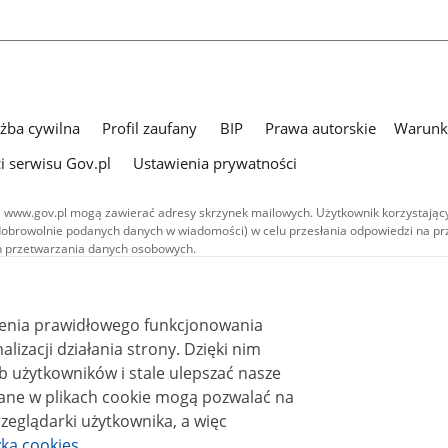
użba cywilna
Profil zaufany
BIP
Prawa autorskie
Warunki
i serwisu Gov.pl
Ustawienia prywatności
 www.gov.pl mogą zawierać adresy skrzynek mailowych. Użytkownik korzystający
dobrowolnie podanych danych w wiadomości) w celu przesłania odpowiedzi na prz
ach przetwarzania danych osobowych.
we publikowane w serwisie (z wyłączeniem treści audiowizualnych), są
 na licencji typu Creative Commons: uznanie autorstwa - na tych samych
 (CC BY-SA 4.0). Materiały audiowizualne, w tym zdjęcia, materiały audio i wideo
ienia prawidłowego funkcjonowania
ane na licencji typu Creative Commons: uznanie autorstwa użycie niekomercyjne 
ależnych 4.0 (CC BY-NC-ND 4.0), o ile nie jest to stwierdzone inaczej.
i działania strony. Dzięki nim
 użytkowników i stale ulepszać nasze
zeglądarki użytkownika, a więc
yka cookies