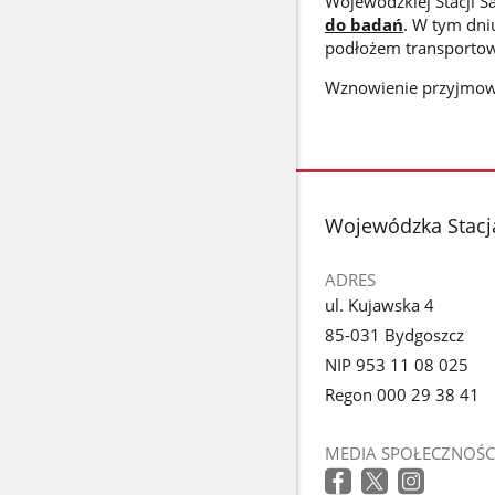
Wojewódzkiej Stacji S
do badań
. W tym dn
podłożem transporto
Wznowienie przyjmowa
stopka
Wojewódzka Stacj
ADRES
ul. Kujawska 4
85-031 Bydgoszcz
NIP 953 11 08 025
Regon 000 29 38 41
MEDIA SPOŁECZNOŚC