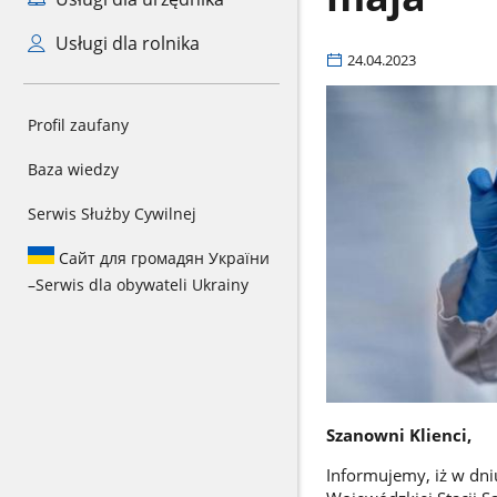
Usługi dla rolnika
24.04.2023
Profil zaufany
Baza wiedzy
Serwis Służby Cywilnej
Сайт для громадян України
–
Serwis dla obywateli Ukrainy
Szanowni Klienci,
Informujemy, iż w dn