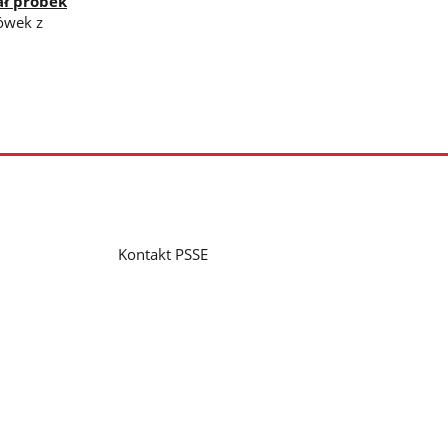
ał próbek
ówek z
Kontakt PSSE