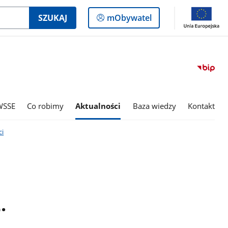
Logowanie
SZUKAJ
mObywatel
do
panelu
WSSE
Co robimy
Aktualności
Baza wiedzy
Kontakt
i
.