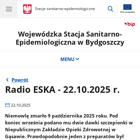
przejdź
gov.pl
Stacje sanitarno-epidemiologiczne
gov.pl
Stacje
do
sanitarno-
wyszukiwar
epidemiologiczne
Wojewódzka Stacja Sanitarno-
Epidemiologiczna w Bydgoszczy
MENU
Powrót
Radio ESKA - 22.10.2025 r.
22.10.2025
Niemowlę zmarło 9 października 2025 roku. Pod
koniec września podano mu dwie dawki szczepionki w
Niepublicznym Zakładzie Opieki Zdrowotnej w
Gąsawie. Prawdopodobnie jeden z preparatów był