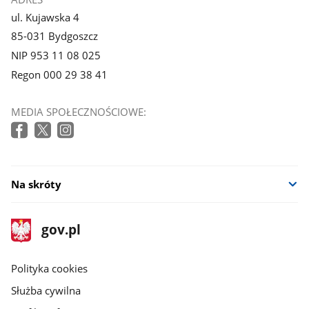
ul. Kujawska 4
85-031 Bydgoszcz
NIP 953 11 08 025
Regon 000 29 38 41
MEDIA SPOŁECZNOŚCIOWE:
Na skróty
stopka
Strona
gov.pl
gov.pl
główna
gov.pl
Polityka cookies
Służba cywilna