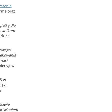
yszenia
armę oraz
iełkę dla
acownikom
dział
wowego
iękowania
 nasi
ierząt w
 5 w
ięki
z
ściwie
artwieniem