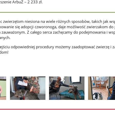
szenie ArbuZ – 2 233 zł.
 zwierzętom niesiona na wiele różnych sposobów, takich jak ws
mowanie się adopcji czworonoga, daje możliwość zwierzakom do 
ia zauważonym. Z całego serca zachęcamy do podejmowania i wsp
anych.
zejściu odpowiedniej procedury możemy zaadoptować zwierzę i 
 dom!
Pokaż
Pokaż
Pokaż
zdjęcie
zdjęcie
zdjęcie
2
3
4