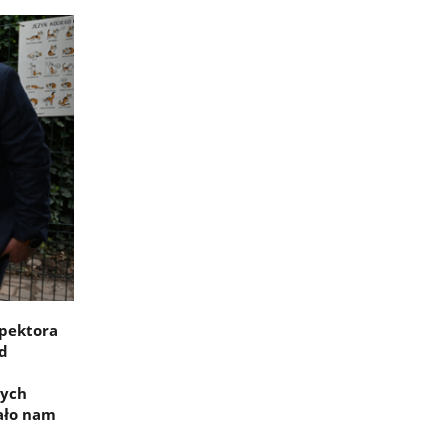
spektora
d
wych
ało nam