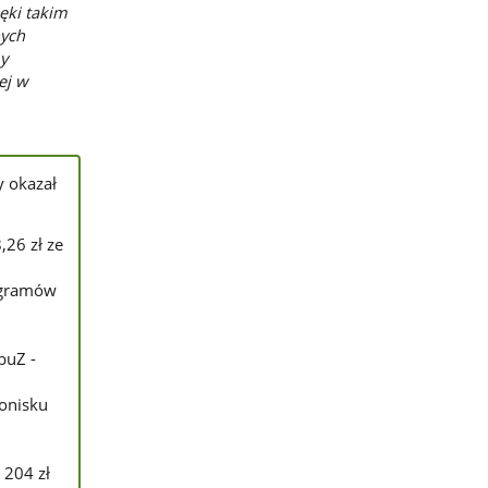
ięki takim
nych
my
ej w
y okazał
,26 zł ze
ogramów
buZ -
ronisku
 204 zł