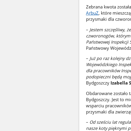
Zebrana kwota został
ArbuZ
, które mieszcz
przysmaki dla czwor
–
Jestem szczęśliwy, ż
czworonogów, którym p
Państwowej Inspekcji S
Państwowy Wojewódzk
–
Już po raz kolejny d
Wojewódzkiego Inspek
dla pracowników Inspek
podopieczni będą mogl
Bydgoszczy
Izabella 
Obdarowane zostało tak
Bydgoszczy. Jest to mi
wsparciu pracowników 
przysmaki dla zwierząt
–
Od sześciu lat regul
nasze koty pięknymi p