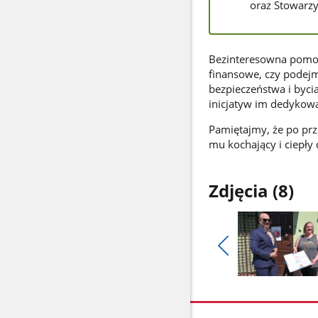
oraz Stowarzy
Bezinteresowna pomoc
finansowe, czy podej
bezpieczeństwa i byc
inicjatyw im dedykow
Pamiętajmy, że po pr
mu kochający i ciepły
Zdjęcia (8)
Pokaż
poprzednie
Pokaż
zdjęcia
zdjęcie
1