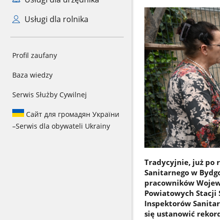
Usługi dla rolnika
Profil zaufany
Baza wiedzy
Serwis Służby Cywilnej
Сайт для громадян України
–
Serwis dla obywateli Ukrainy
Tradycyjnie, już po
Sanitarnego w Bydgo
pracowników Wojewód
Powiatowych Stacji
Inspektorów Sanita
się ustanowić rekor