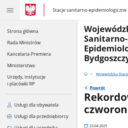
gov.pl
gov.pl
Stacje sanitarno-epidemiologiczne
gov.pl
Stacje
sanitarno-
epidemiologiczne
Wojewódzk
gov.pl
Strona główna
Sanitarno-
Rada Ministrów
Epidemiol
Kancelaria Premiera
Bydgoszcz
Ministerstwa
Wojewódzka Stacja
Urzędy, instytucje
i placówki RP
Powrót
Rekordo
Usługi dla obywatela
czworon
Usługi dla przedsiębiorcy
23.04.2025
Usługi dla urzędnika