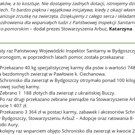
aków, a to kosztuje. Nie dostajemy żadnych dotacji, istniejemy dz
ech. To bardzo piękna i wyjątkowa inicjatywa, kiedy z okazji włas
anizuje zrzutkę na zwierzęta. Dziękujemy z całego serca i składa
ozdrowienia dla wspaniałych ludzi z Pańśtwowej Inspekcji Sanitarn
ko-pomorskim
– dodał prezes Stowarzyszenia Arbuz,
Katarzyna
ósty raz Państwowy Wojewódzki Inspektor Sanitarny w Bydgoszcz
oronogom, w poprzednich latach pomoc została przekazana:
Przekazano 40 kg specjalistycznej karmy dla psów o wartości 748
la bezdomnych zwierząt w Pawłowie k. Ciechanowa.
 Schronisko dla zwierząt w Bydgoszczy otrzymało ponad 100 kil
iowej suchej karmy.
Zebrano 1 188 złotych dla zwierząt z ukraińskiej Buczy.
Po raz drugi przekazano zebrane pieniądze na Stowarzyszenie Ar
cie 1 407 zł.
Przekazano 3 364 zł w postaci karmy, zabawek i akcesoriów Sch
w Bydgoszczy, Stowarzyszeniu ArbuZ – Adopcje oraz ratowania 8-
otki Aury.
kolejny raz wsparciem objęto Schronisko dla zwierząt w kwocie 2