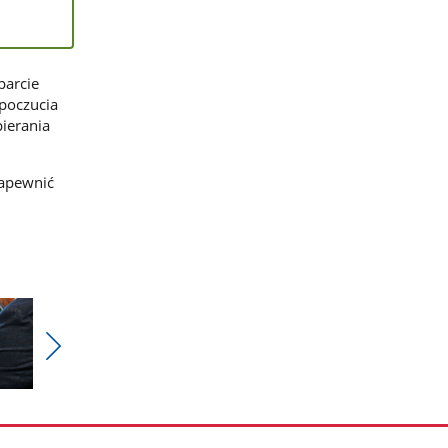
parcie
poczucia
ierania
zapewnić
Pokaż
nestępne
zdjęcia