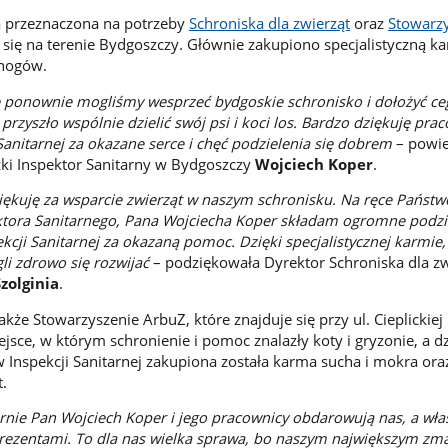
a przeznaczona na potrzeby
Schroniska dla zwierząt
oraz
Stowarz
ą się na terenie Bydgoszczy. Głównie zakupiono specjalistyczną k
onogów.
e ponownie mogliśmy wesprzeć bydgoskie schronisko i dołożyć ceg
rzyszło wspólnie dzielić swój psi i koci los. Bardzo dziękuję pr
anitarnej za okazane serce i chęć podzielenia się dobrem
– powie
i Inspektor Sanitarny w Bydgoszczy
Wojciech Koper
.
ziękuję za wsparcie zwierząt w naszym schronisku. Na ręce Państ
tora Sanitarnego, Pana Wojciecha Koper składam ogromne podz
cji Sanitarnej za okazaną pomoc. Dzięki specjalistycznej karmie,
i zdrowo się rozwijać
– podziękowała Dyrektor Schroniska dla zw
Szolginia
.
że Stowarzyszenie ArbuZ, które znajduje się przy ul. Cieplickiej
ejsce, w którym schronienie i pomoc znalazły koty i gryzonie, a dz
Inspekcji Sanitarnej zakupiona została karma sucha i mokra ora
.
arnie Pan Wojciech Koper i jego pracownicy obdarowują nas, a wła
rezentami. To dla nas wielka sprawa, bo naszym największym zm