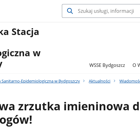
a Stacja
ogiczna w
y
WSSE Bydgoszcz
O 
 Sanitarno-Epidemiologiczna w Bydgoszczy
Aktualności
Wiadomośc
wa zrzutka imieninowa d
ogów!