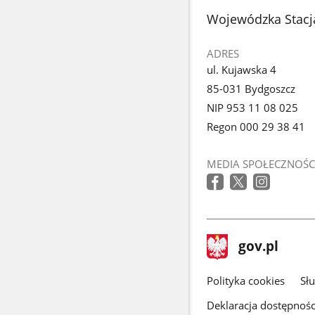
z
stopka
Wojewódzka Stacj
galerii.
ADRES
ul. Kujawska 4
85-031 Bydgoszcz
NIP 953 11 08 025
Regon 000 29 38 41
MEDIA SPOŁECZNOŚC
stopka
Strona
gov.pl
gov.pl
główna
gov.pl
Polityka cookies
Sł
Deklaracja dostępnośc