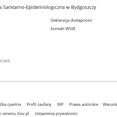
z
z
z
a Sanitarno-Epidemiologiczna w Bydgoszczy
galerii.
galerii.
galerii.
Deklaracja dostępności
Kontakt WSSE
IOWE:
użba cywilna
Profil zaufany
BIP
Prawa autorskie
Warunki
i serwisu Gov.pl
Ustawienia prywatności