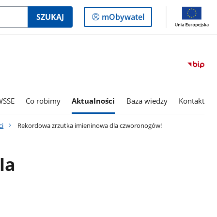
Logowanie
SZUKAJ
mObywatel
do
panelu
WSSE
Co robimy
Aktualności
Baza wiedzy
Kontakt
i
Rekordowa zrzutka imieninowa dla czworonogów!
la