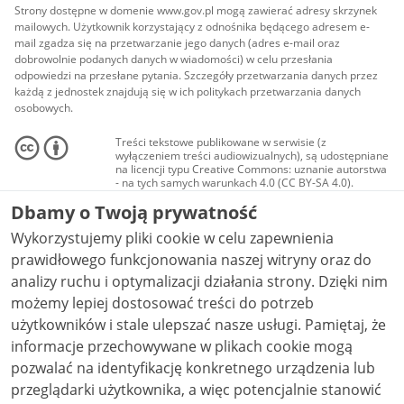
Strony dostępne w domenie www.gov.pl mogą zawierać adresy skrzynek
mailowych. Użytkownik korzystający z odnośnika będącego adresem e-
mail zgadza się na przetwarzanie jego danych (adres e-mail oraz
dobrowolnie podanych danych w wiadomości) w celu przesłania
odpowiedzi na przesłane pytania. Szczegóły przetwarzania danych przez
każdą z jednostek znajdują się w ich politykach przetwarzania danych
osobowych.
Treści tekstowe publikowane w serwisie (z
wyłączeniem treści audiowizualnych), są udostępniane
na licencji typu Creative Commons: uznanie autorstwa
- na tych samych warunkach 4.0 (CC BY-SA 4.0).
Materiały audiowizualne, w tym zdjęcia, materiały
Dbamy o Twoją prywatność
audio i wideo, są udostępniane na licencji typu
Creative Commons: uznanie autorstwa użycie
Wykorzystujemy pliki cookie w celu zapewnienia
niekomercyjne - bez utworów zależnych 4.0 (CC BY-
NC-ND 4.0), o ile nie jest to stwierdzone inaczej.
prawidłowego funkcjonowania naszej witryny oraz do
analizy ruchu i optymalizacji działania strony. Dzięki nim
możemy lepiej dostosować treści do potrzeb
użytkowników i stale ulepszać nasze usługi. Pamiętaj, że
informacje przechowywane w plikach cookie mogą
pozwalać na identyfikację konkretnego urządzenia lub
przeglądarki użytkownika, a więc potencjalnie stanowić