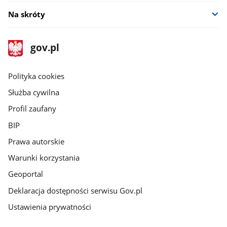
Na skróty
stopka
Strona
gov.pl
gov.pl
główna
gov.pl
Polityka cookies
Służba cywilna
Profil zaufany
BIP
Prawa autorskie
Warunki korzystania
Geoportal
Deklaracja dostępności serwisu Gov.pl
Ustawienia prywatności