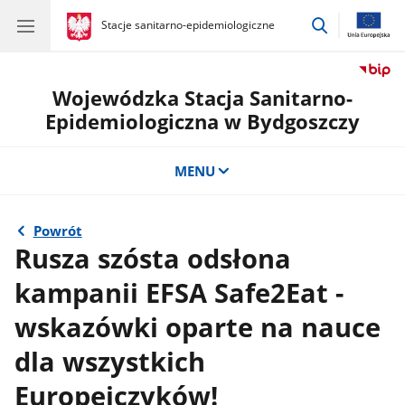
przejdź
gov.pl
Stacje sanitarno-epidemiologiczne
gov.pl
Stacje
do
sanitarno-
wyszukiwar
epidemiologiczne
Wojewódzka Stacja Sanitarno-
Epidemiologiczna w Bydgoszczy
MENU
Powrót
Rusza szósta odsłona
kampanii EFSA Safe2Eat -
wskazówki oparte na nauce
dla wszystkich
Europejczyków!