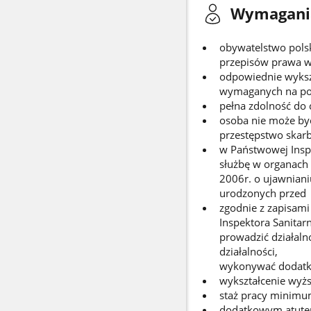
Wymagani
obywatelstwo pols
przepisów prawa ws
odpowiednie wykszt
wymaganych na posz
pełna zdolność do 
osoba nie może by
przestępstwo skar
w Państwowej Inspe
służbę w organach
2006r. o ujawnian
urodzonych przed
zgodnie z zapisami
Inspektora Sanitar
prowadzić działaln
działalności,
wykonyw
wykształcenie wyżs
staż pracy minimum
dodatkowym atutem