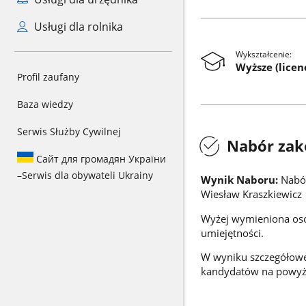
Usługi dla rolnika
Wykształcenie:
Wyższe (licenc
Profil zaufany
Baza wiedzy
Serwis Służby Cywilnej
Nabór zak
Сайт для громадян України
–
Serwis dla obywateli Ukrainy
Wynik Naboru:
Nabór
Wiesław Kraszkiewicz
Wyżej wymieniona osob
umiejętności.
W wyniku szczegółowej
kandydatów na powyż