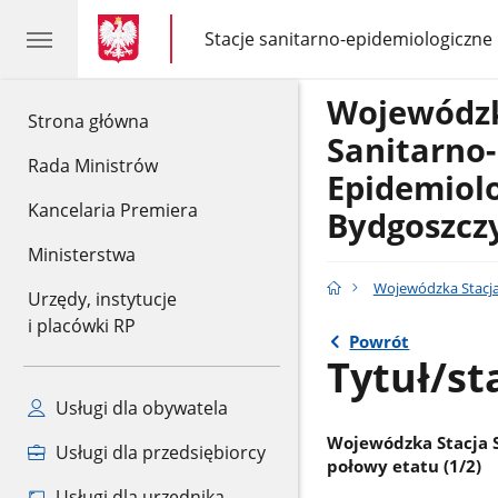
gov.pl
gov.pl
Stacje sanitarno-epidemiologiczne
gov.pl
Stacje
sanitarno-
epidemiologiczne
Wojewódzk
gov.pl
Strona główna
Sanitarno-
Rada Ministrów
Epidemiol
Kancelaria Premiera
Bydgoszcz
Ministerstwa
Wojewódzka Stacja
Urzędy, instytucje
i placówki RP
Powrót
Tytuł/st
Usługi dla obywatela
Wojewódzka Stacja S
Usługi dla przedsiębiorcy
połowy etatu (1/2)
Usługi dla urzędnika