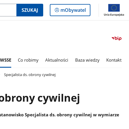
Logowanie
SZUKAJ
mObywatel
do
panelu
 WSSE
Co robimy
Aktualności
Baza wiedzy
Kontakt
Specjalista ds. obrony cywilnej
 obrony cywilnej
stanowisko Specjalista ds. obrony cywilnej w wymiarze