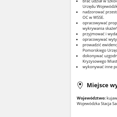
brać udział w szk
Urzędu Wojewódzki
nadzorować przest
OC w WSSE.
opracowywać propo
wykrywania skażeń
przyjmować i wydaw
opracowywać wytyc
prowadzić ewidenc
Pomorskiego Urzę
dokonywać uzgodni
Kryzysowego Miast
wykonywać inne po
Miejsce w
Województwo:
kujaw
Wojewódzka Stacja Sa