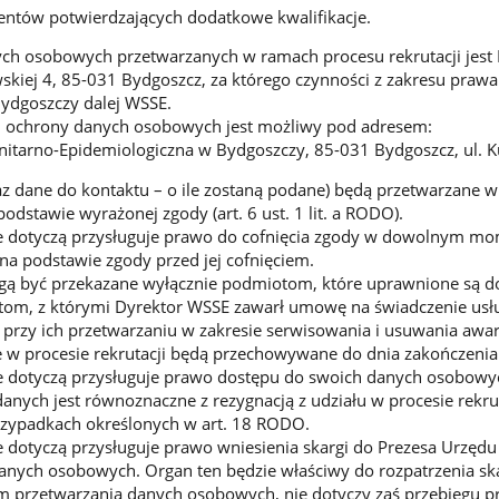
ntów potwierdzających dodatkowe kwalifikacje.
ch osobowych przetwarzanych w ramach procesu rekrutacji jest
awskiej 4, 85-031 Bydgoszcz, za którego czynności z zakresu praw
ydgoszczy dalej WSSE.
m ochrony danych osobowych jest możliwy pod adresem:
itarno-Epidemiologiczna w Bydgoszczy, 85-031 Bydgoszcz, ul. K
z dane do kontaktu – o ile zostaną podane) będą przetwarzane 
odstawie wyrażonej zgody (art. 6 ust. 1 lit. a RODO).
ne dotyczą przysługuje prawo do cofnięcia zgody w dowolnym m
a podstawie zgody przed jej cofnięciem.
 być przekazane wyłącznie podmiotom, które uprawnione są do
om, z którymi Dyrektor WSSE zawarł umowę na świadczenie usł
rzy ich przetwarzaniu w zakresie serwisowania i usuwania awari
 procesie rekrutacji będą przechowywane do dnia zakończenia p
e dotyczą przysługuje prawo dostępu do swoich danych osobowych
danych jest równoznaczne z rezygnacją z udziału w procesie rekru
rzypadkach określonych w art. 18 RODO.
ne dotyczą przysługuje prawo wniesienia skargi do Prezesa Urz
danych osobowych. Organ ten będzie właściwy do rozpatrzenia ska
 przetwarzania danych osobowych, nie dotyczy zaś przebiegu pro