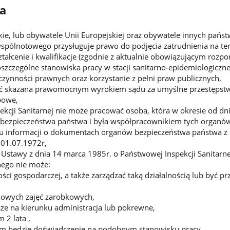
a
kie, lub obywatele Unii Europejskiej oraz obywatele innych pa
pólnotowego przysługuje prawo do podjęcia zatrudnienia na tery
ałcenie i kwalifikacje (zgodnie z aktualnie obowiązującym rozpo
czególne stanowiska pracy w stacji sanitarno-epidemiologicznej 
czynności prawnych oraz korzystanie z pełni praw publicznych,
ć skazana prawomocnym wyrokiem sądu za umyślne przestępstwo
bowe,
kcji Sanitarnej nie może pracować osoba, która w okresie od dnia
 bezpieczeństwa państwa i była współpracownikiem tych organów
iu informacji o dokumentach organów bezpieczeństwa państwa z 
 01.07.1972r,
 Ustawy z dnia 14 marca 1985r. o Państwowej Inspekcji Sanitar
nego nie może:
ości gospodarczej, a także zarządzać taką działalnością lub być
ać dodatkowych zajęć zaro
ze na kierunku administracja lub pokrewne,
 2 lata ,
 będzie doświadczenie na podobnym stanowisku pracy,