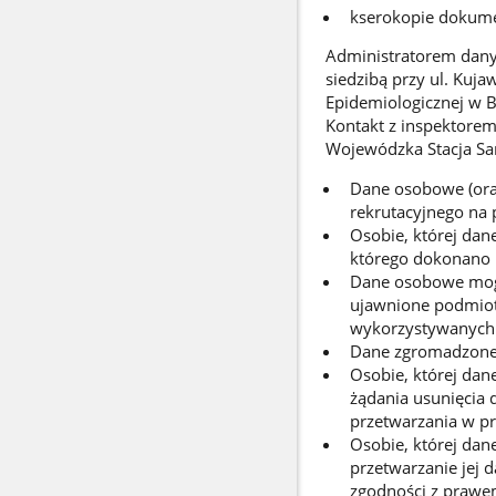
kserokopie dokume
Administratorem dany
siedzibą przy ul. Kuj
Epidemiologicznej w B
Kontakt z inspektore
Wojewódzka Stacja San
Dane osobowe (ora
rekrutacyjnego na p
Osobie, której da
którego dokonano n
Dane osobowe mogą
ujawnione podmiot
wykorzystywanych p
Dane zgromadzone w
Osobie, której dan
żądania usunięcia 
przetwarzania w p
Osobie, której da
przetwarzanie jej 
zgodności z prawem