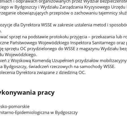
oleniach i odprawach organizowanych przez Wydział Bezpieczeńs
ego w Bydgoszczy i Wydziału Zarządzania Kryzysowego Urzędu 
rzeganie obowiązujących przepisów o zachowaniu tajemnicy służ
zycje dla Dyrektora WSSE w zakresie ustalenia metod i sposobó
.
ać sprzęt na podstawie protokołu przyjęcia – przekazania lub r
zne Państwowego Wojewódzkiego Inspektora Sanitarnego oraz pr
ję sprzętu OC przydzielonego do WSSE z magazynu Wydziału bez
du Wojewódzkiego.
eń z Wojskową Komendą Uzupełnień przydziałów mobilizacyjnych
a Bydgoszczy, świadczeń rzeczowych na samochody WSSE.
lecenia Dyrektora związane z dziedziną OC.
ykonywania pracy
sko-pomorskie
nitarno-Epidemiologiczna w Bydgoszczy