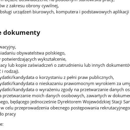
ów z zakresu obrony cywilnej,
sługi urządzeń biurowych, komputera i podstawowych aplikacji 
 dokumenty
ywacyjny,
iadaniu obywatelstwa polskiego,
potwierdzających wykształcenie,
racy lub kopie zaświadczeń o zatrudnieniu lub innych dokumen
i rodzaj).
datki/kandydata o korzystaniu z pełni praw publicznych,
ydatki/kandydata o nieskazaniu prawomocnym wyrokiem za umyś
datki/kandydata o wyrażeniu zgody na przetwarzanie danych oso
 przetwarzanie moich danych osobowych, zawartych w dokumen
nego, będącego jednocześnie Dyrektorem Wojewódzkiej Stacji San
 w celu przeprowadzenia obecnego postępowania rekrutacyjnego
do pracy
e: