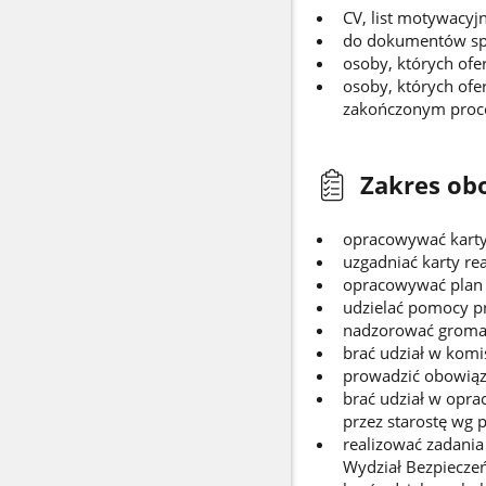
CV, list motywacyj
do dokumentów spo
osoby, których of
osoby, których ofe
zakończonym proces
Zakres ob
opracowywać karty 
uzgadniać karty re
opracowywać plan z
udzielać pomocy pr
nadzorować gromad
brać udział w komi
prowadzić obowiąz
brać udział w opr
przez starostę wg
realizować zadani
Wydział Bezpiecze