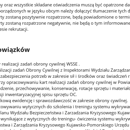
ny oraz wszystkie składane oświadczenia muszą być opatrzone d
rządzonych w języku obcym należy dołączyć tłumaczenie tych
erty zostaną pozytywnie rozpatrzone, będą powiadomione o term
rty zostaną rozpatrzone negatywnie, nie będą o tym informowane, 
ie rekrutacji.
owiązków
realizacji zadań obrony cywilnej WSSE .
alizacji zadań Obrony Cywilnej z Inspektorami Wydziału Zarządz
abezpieczenia potrzeb w zakresie sił i środków oraz świadczeń 
zy opracowywaniu kart realizacji zadań obrony cywilnej w Powia
zenie, przechowywanie, konserwację, rotacje sprzętu i materia
sji inwentaryzacyjnej spisu sprzętu OC.
kową ewidencję i sprawozdawczość w zakresie obrony cywilnej.
acowywaniu wytycznych do szkolenia i treningu systemu wykryw
 planu Wydziału Bezpieczeństwa i Zarzadzania Kryzysowego Kuj
a wynikające z wytycznych do treningu- ćwiczenia systemu wykr
ństwa i Zarządzania Kryzysowego Kujawsko-Pomorskiego Urzęd