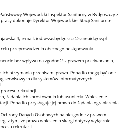
 Państwowy Wojewódzki Inspektor Sanitarny w Bydgoszczy z
a pracy dokonuje Dyrektor Wojewódzkiej Stacji Sanitarno-
ujawska 4, e-mail: iod.wsse.bydgoszcz@sanepid.gov.pl
w celu przeprowadzenia obecnego postępowania
omencie bez wpływu na zgodność z prawem przetwarzania,
 ich otrzymania przepisami prawa. Ponadto mogą być one
ug serwisowych dla systemów informatycznych
i.
rocesu rekrutacji.
, żądania ich sprostowania lub usunięcia. Wniesienie
tacji. Ponadto przysługuje jej prawo do żądania ograniczenia
ędu Ochrony Danych Osobowych na niezgodne z prawem
rgi z tym, że prawo wniesienia skargi dotyczy wyłącznie
cesu rekrutacji.