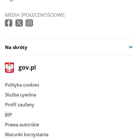
MEDIA SPOŁECZNOŚCIOWE:
Na skróty
stopka
Strona
gov.pl
gov.pl
główna
gov.pl
Polityka cookies
Służba cywilna
Profil zaufany
BIP
Prawa autorskie
Warunki korzystania