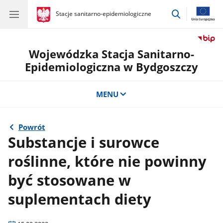
przejdź
gov.pl
Stacje sanitarno-epidemiologiczne
gov.pl
Stacje
do
sanitarno-
wyszukiwar
epidemiologiczne
Wojewódzka Stacja Sanitarno-
Epidemiologiczna w Bydgoszczy
MENU
Powrót
Substancje i surowce
roślinne, które nie powinny
być stosowane w
suplementach diety