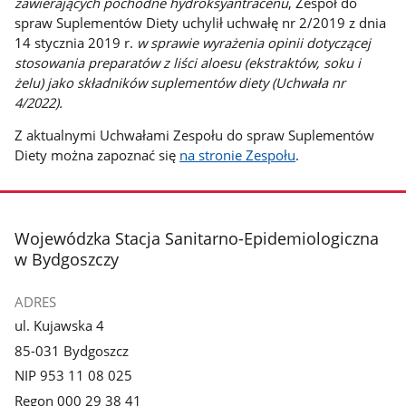
zawierających pochodne hydroksyantracenu
, Zespół do
spraw Suplementów Diety uchylił uchwałę nr 2/2019 z dnia
14 stycznia 2019 r.
w sprawie wyrażenia opinii dotyczącej
stosowania preparatów z liści aloesu (ekstraktów, soku i
żelu) jako składników suplementów diety (Uchwała nr
4/2022).
Z aktualnymi Uchwałami Zespołu do spraw Suplementów
Diety można zapoznać się
na stronie Zespołu
.
stopka
Wojewódzka Stacja Sanitarno-Epidemiologiczna
w Bydgoszczy
ADRES
ul. Kujawska 4
85-031 Bydgoszcz
NIP 953 11 08 025
Regon 000 29 38 41