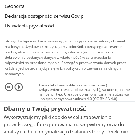
Geoportal
Deklaracja dostępności serwisu Gov.pl
Ustawienia prywatności
Strony dostępne w domenie www.gov.pl mogą zawierać adresy skrzynek
mailowych. Użytkownik korzystający z odnośnika będącego adresem e-
mail zgadza się na przetwarzanie jego danych (adres e-mail oraz
dobrowolnie podanych danych w wiadomości) w celu przesłania
odpowiedzi na przesłane pytania. Szczegóły przetwarzania danych przez
każdą z jednostek znajdują się w ich politykach przetwarzania danych
osobowych.
Treści tekstowe publikowane w serwisie (z
wyłączeniem treści audiowizualnych), są udostępniane
na licencji typu Creative Commons: uznanie autorstwa
- na tych samych warunkach 4.0 (CC BY-SA 4.0).
Materiały audiowizualne, w tym zdjęcia, materiały
Dbamy o Twoją prywatność
audio i wideo, są udostępniane na licencji typu
Creative Commons: uznanie autorstwa użycie
Wykorzystujemy pliki cookie w celu zapewnienia
niekomercyjne - bez utworów zależnych 4.0 (CC BY-
NC-ND 4.0), o ile nie jest to stwierdzone inaczej.
prawidłowego funkcjonowania naszej witryny oraz do
analizy ruchu i optymalizacji działania strony. Dzięki nim