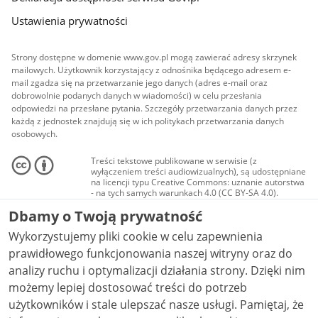
Ustawienia prywatności
Strony dostępne w domenie www.gov.pl mogą zawierać adresy skrzynek
mailowych. Użytkownik korzystający z odnośnika będącego adresem e-
mail zgadza się na przetwarzanie jego danych (adres e-mail oraz
dobrowolnie podanych danych w wiadomości) w celu przesłania
odpowiedzi na przesłane pytania. Szczegóły przetwarzania danych przez
każdą z jednostek znajdują się w ich politykach przetwarzania danych
osobowych.
Treści tekstowe publikowane w serwisie (z
wyłączeniem treści audiowizualnych), są udostępniane
na licencji typu Creative Commons: uznanie autorstwa
- na tych samych warunkach 4.0 (CC BY-SA 4.0).
Materiały audiowizualne, w tym zdjęcia, materiały
Dbamy o Twoją prywatność
audio i wideo, są udostępniane na licencji typu
Creative Commons: uznanie autorstwa użycie
Wykorzystujemy pliki cookie w celu zapewnienia
niekomercyjne - bez utworów zależnych 4.0 (CC BY-
NC-ND 4.0), o ile nie jest to stwierdzone inaczej.
prawidłowego funkcjonowania naszej witryny oraz do
analizy ruchu i optymalizacji działania strony. Dzięki nim
możemy lepiej dostosować treści do potrzeb
użytkowników i stale ulepszać nasze usługi. Pamiętaj, że