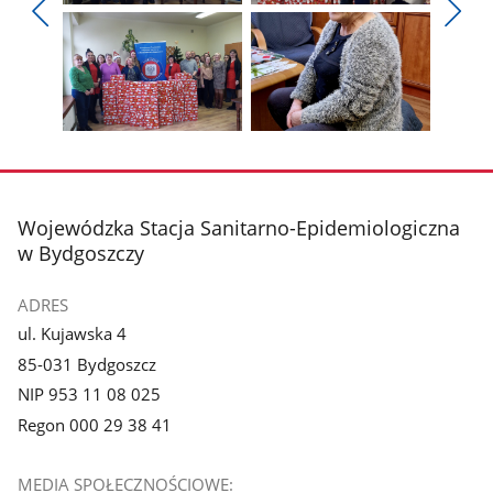
Pokaż
Pokaż
zdjęcie
zdjęcie
Pokaż
Poka
1
2
poprzednie
nest
z
z
zdjęcia
zdjęc
galerii.
galerii.
Pokaż
Pokaż
zdjęcie
zdjęcie
3
4
z
z
stopka
Wojewódzka Stacja Sanitarno-Epidemiologiczna
galerii.
galerii.
w Bydgoszczy
ADRES
ul. Kujawska 4
85-031 Bydgoszcz
NIP 953 11 08 025
Regon 000 29 38 41
MEDIA SPOŁECZNOŚCIOWE: