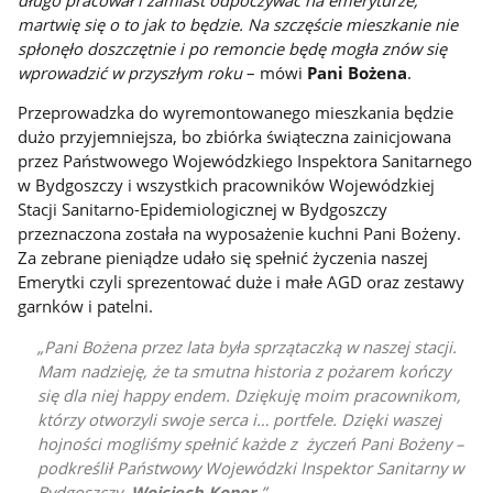
martwię się o to jak to będzie. Na szczęście mieszkanie nie
spłonęło doszczętnie i po remoncie będę mogła znów się
wprowadzić w przyszłym roku
– mówi
Pani Bożena
.
Przeprowadzka do wyremontowanego mieszkania będzie
dużo przyjemniejsza, bo zbiórka świąteczna zainicjowana
przez Państwowego Wojewódzkiego Inspektora Sanitarnego
w Bydgoszczy i wszystkich pracowników Wojewódzkiej
Stacji Sanitarno-Epidemiologicznej w Bydgoszczy
przeznaczona została na wyposażenie kuchni Pani Bożeny.
Za zebrane pieniądze udało się spełnić życzenia naszej
Emerytki czyli sprezentować duże i małe AGD oraz zestawy
garnków i patelni.
Pani Bożena przez lata była sprzątaczką w naszej stacji.
Mam nadzieję, że ta smutna historia z pożarem kończy
się dla niej happy endem. Dziękuję moim pracownikom,
którzy otworzyli swoje serca i… portfele. Dzięki waszej
hojności mogliśmy spełnić każde z życzeń Pani Bożeny –
podkreślił Państwowy Wojewódzki Inspektor Sanitarny w
Bydgoszczy,
Wojciech Koper
.