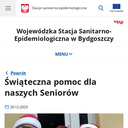
przejdź
gov.pl
Stacje sanitarno-epidemiologiczne
gov.pl
Stacje
do
sanitarno-
wyszukiwar
epidemiologiczne
Wojewódzka Stacja Sanitarno-
Epidemiologiczna w Bydgoszczy
MENU
Powrót
Świąteczna pomoc dla
naszych Seniorów
20.12.2023