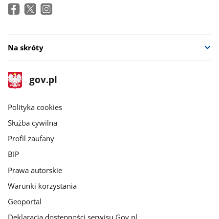
Na skróty
stopka
Strona
gov.pl
gov.pl
główna
gov.pl
Polityka cookies
Służba cywilna
Profil zaufany
BIP
Prawa autorskie
Warunki korzystania
Geoportal
Deklaracja dostępności serwisu Gov.pl