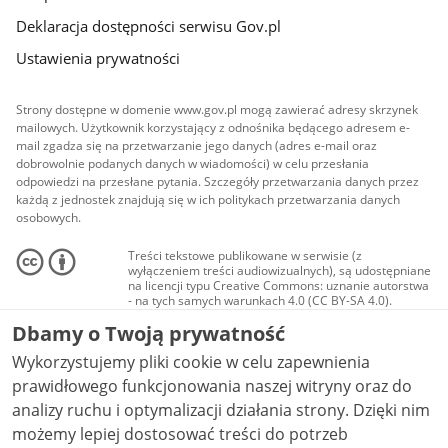
Deklaracja dostępności serwisu Gov.pl
Ustawienia prywatności
Strony dostępne w domenie www.gov.pl mogą zawierać adresy skrzynek
mailowych. Użytkownik korzystający z odnośnika będącego adresem e-
mail zgadza się na przetwarzanie jego danych (adres e-mail oraz
dobrowolnie podanych danych w wiadomości) w celu przesłania
odpowiedzi na przesłane pytania. Szczegóły przetwarzania danych przez
każdą z jednostek znajdują się w ich politykach przetwarzania danych
osobowych.
Treści tekstowe publikowane w serwisie (z
wyłączeniem treści audiowizualnych), są udostępniane
na licencji typu Creative Commons: uznanie autorstwa
- na tych samych warunkach 4.0 (CC BY-SA 4.0).
Materiały audiowizualne, w tym zdjęcia, materiały
Dbamy o Twoją prywatność
audio i wideo, są udostępniane na licencji typu
Creative Commons: uznanie autorstwa użycie
Wykorzystujemy pliki cookie w celu zapewnienia
niekomercyjne - bez utworów zależnych 4.0 (CC BY-
NC-ND 4.0), o ile nie jest to stwierdzone inaczej.
prawidłowego funkcjonowania naszej witryny oraz do
analizy ruchu i optymalizacji działania strony. Dzięki nim
możemy lepiej dostosować treści do potrzeb