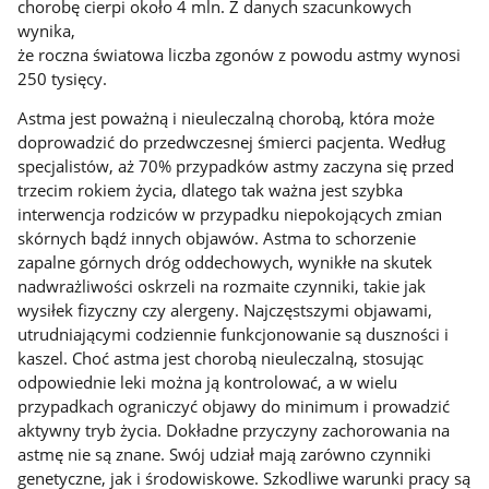
chorobę cierpi około 4 mln. Z danych szacunkowych
wynika,
że roczna światowa liczba zgonów z powodu astmy wynosi
250 tysięcy.
Astma jest poważną i nieuleczalną chorobą, która może
doprowadzić do przedwczesnej śmierci pacjenta. Według
specjalistów, aż 70% przypadków astmy zaczyna się przed
trzecim rokiem życia, dlatego tak ważna jest szybka
interwencja rodziców w przypadku niepokojących zmian
skórnych bądź innych objawów. Astma to schorzenie
zapalne górnych dróg oddechowych, wynikłe na skutek
nadwrażliwości oskrzeli na rozmaite czynniki, takie jak
wysiłek fizyczny czy alergeny. Najczęstszymi objawami,
utrudniającymi codziennie funkcjonowanie są duszności i
kaszel. Choć astma jest chorobą nieuleczalną, stosując
odpowiednie leki można ją kontrolować, a w wielu
przypadkach ograniczyć objawy do minimum i prowadzić
aktywny tryb życia. Dokładne przyczyny zachorowania na
astmę nie są znane. Swój udział mają zarówno czynniki
genetyczne, jak i środowiskowe. Szkodliwe warunki pracy są