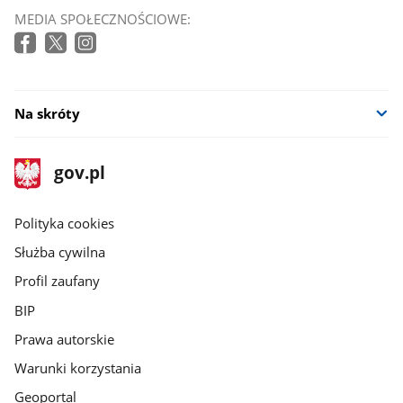
MEDIA SPOŁECZNOŚCIOWE:
Na skróty
stopka
Strona
gov.pl
gov.pl
główna
gov.pl
Polityka cookies
Służba cywilna
Profil zaufany
BIP
Prawa autorskie
Warunki korzystania
Geoportal