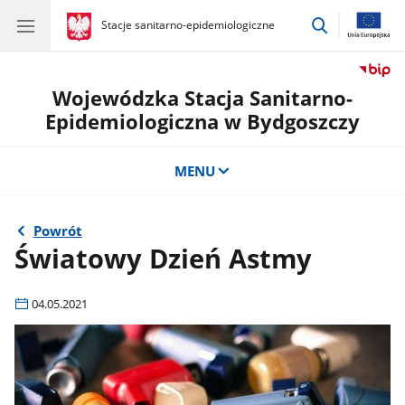
przejdź
gov.pl
Stacje sanitarno-epidemiologiczne
gov.pl
Stacje
do
sanitarno-
wyszukiwar
epidemiologiczne
Wojewódzka Stacja Sanitarno-
Epidemiologiczna w Bydgoszczy
MENU
Powrót
Światowy Dzień Astmy
04.05.2021