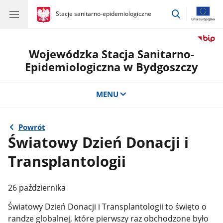
przejdź
gov.pl
Stacje sanitarno-epidemiologiczne
gov.pl
Stacje
do
sanitarno-
wyszukiwar
epidemiologiczne
Wojewódzka Stacja Sanitarno-
Epidemiologiczna w Bydgoszczy
MENU
Powrót
Światowy Dzień Donacji i
Transplantologii
26 października
Światowy Dzień Donacji i Transplantologii to święto o
randze globalnej, które pierwszy raz obchodzone było