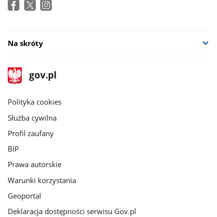
Na skróty
stopka
Strona
gov.pl
gov.pl
główna
gov.pl
Polityka cookies
Służba cywilna
Profil zaufany
BIP
Prawa autorskie
Warunki korzystania
Geoportal
Deklaracja dostępności serwisu Gov.pl