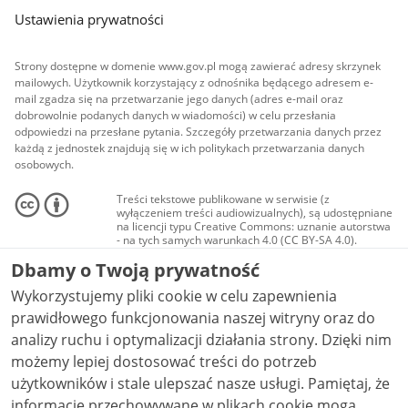
Ustawienia prywatności
Strony dostępne w domenie www.gov.pl mogą zawierać adresy skrzynek
mailowych. Użytkownik korzystający z odnośnika będącego adresem e-
mail zgadza się na przetwarzanie jego danych (adres e-mail oraz
dobrowolnie podanych danych w wiadomości) w celu przesłania
odpowiedzi na przesłane pytania. Szczegóły przetwarzania danych przez
każdą z jednostek znajdują się w ich politykach przetwarzania danych
osobowych.
Treści tekstowe publikowane w serwisie (z
wyłączeniem treści audiowizualnych), są udostępniane
na licencji typu Creative Commons: uznanie autorstwa
- na tych samych warunkach 4.0 (CC BY-SA 4.0).
Materiały audiowizualne, w tym zdjęcia, materiały
Dbamy o Twoją prywatność
audio i wideo, są udostępniane na licencji typu
Creative Commons: uznanie autorstwa użycie
Wykorzystujemy pliki cookie w celu zapewnienia
niekomercyjne - bez utworów zależnych 4.0 (CC BY-
NC-ND 4.0), o ile nie jest to stwierdzone inaczej.
prawidłowego funkcjonowania naszej witryny oraz do
analizy ruchu i optymalizacji działania strony. Dzięki nim
możemy lepiej dostosować treści do potrzeb
użytkowników i stale ulepszać nasze usługi. Pamiętaj, że
informacje przechowywane w plikach cookie mogą