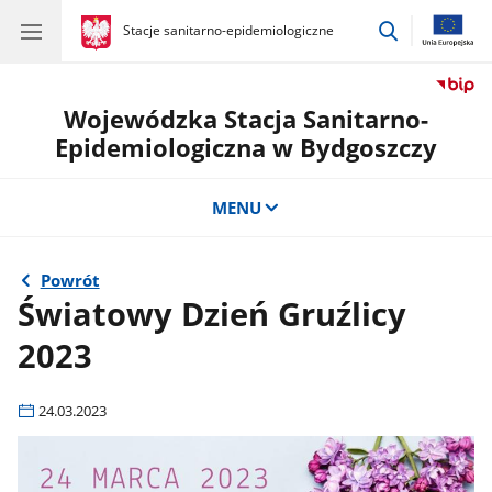
przejdź
gov.pl
Stacje sanitarno-epidemiologiczne
gov.pl
Stacje
do
sanitarno-
wyszukiwar
epidemiologiczne
Wojewódzka Stacja Sanitarno-
Epidemiologiczna w Bydgoszczy
MENU
Powrót
Światowy Dzień Gruźlicy
2023
24.03.2023