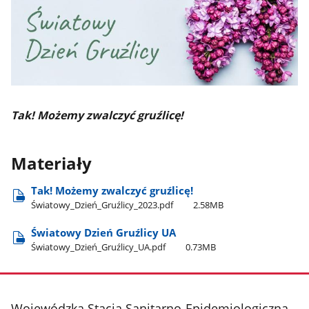
Tak! Możemy zwalczyć gruźlicę!
Materiały
Tak! Możemy zwalczyć gruźlicę!
Światowy​_Dzień​_Gruźlicy​_2023.pdf
2.58MB
Światowy Dzień Gruźlicy UA
Światowy​_Dzień​_Gruźlicy​_UA.pdf
0.73MB
stopka
Wojewódzka Stacja Sanitarno-Epidemiologiczna