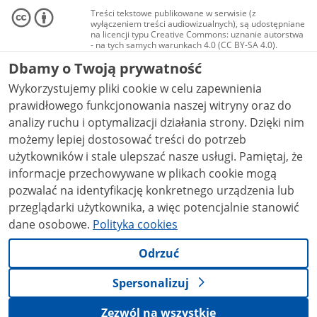
Treści tekstowe publikowane w serwisie (z
wyłączeniem treści audiowizualnych), są udostępniane
na licencji typu Creative Commons: uznanie autorstwa
- na tych samych warunkach 4.0 (CC BY-SA 4.0).
Materiały audiowizualne, w tym zdjęcia, materiały
Dbamy o Twoją prywatność
audio i wideo, są udostępniane na licencji typu
Creative Commons: uznanie autorstwa użycie
Wykorzystujemy pliki cookie w celu zapewnienia
niekomercyjne - bez utworów zależnych 4.0 (CC BY-
NC-ND 4.0), o ile nie jest to stwierdzone inaczej.
prawidłowego funkcjonowania naszej witryny oraz do
analizy ruchu i optymalizacji działania strony. Dzięki nim
możemy lepiej dostosować treści do potrzeb
użytkowników i stale ulepszać nasze usługi. Pamiętaj, że
informacje przechowywane w plikach cookie mogą
pozwalać na identyfikację konkretnego urządzenia lub
przeglądarki użytkownika, a więc potencjalnie stanowić
dane osobowe.
Polityka cookies
Odrzuć
Spersonalizuj
Zezwól na wszystkie