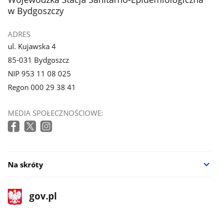
w Bydgoszczy
ADRES
ul. Kujawska 4
85-031 Bydgoszcz
NIP 953 11 08 025
Regon 000 29 38 41
MEDIA SPOŁECZNOŚCIOWE:
Na skróty
stopka
Strona
gov.pl
gov.pl
główna