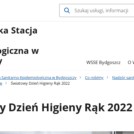
a Stacja
ogiczna w
y
WSSE Bydgoszcz
O 
 Sanitarno-Epidemiologiczna w Bydgoszczy
Co robimy
Nadzór sani
ie
Światowy Dzień Higieny Rąk 2022
y Dzień Higieny Rąk 2022