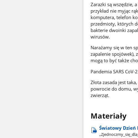
Zarazki są wszędzie, 
przykład nie myjąc rą
komputera, telefon k
przedmioty, których d
bakterie dwoinki zapal
wirusów.
Narażamy się w ten sp
zapalenie spojówek), 
mogą to być także cho
Pandemia SARS CoV-2 p
Złota zasada jest taka
powrocie do domu, wyj
zwierząt.
Materiały
Światowy Dzień 
,,Zjednoczmy​_się​_dl