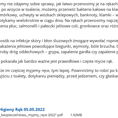
a my nie zdajemy sobie sprawy, jak łatwo przenosimy je na rękach
k po wizycie w toalecie, możemy przenieść bakterie kałowe na kla
omórkowy, uchwyty w wózkach sklepowych, banknoty, klamki – w
otykamy wielokrotnie w ciągu dnia. Na rękach przenosimy najczę
enia płuc, salmonelli i pałeczki jelitowe coli, gronkowce oraz róż
osób na infekcje skóry i błon śluzowych (mogące wywołać ropnie,
zakażenia jelitowe powodujące biegunki, wymioty, bóle brzucha. 
roby dróg oddechowych – grypa, zapalenie gardła czy zapalenie p
okazała jak bardzo ważne jest prawidłowe i częste mycie rąk.
, że im częściej myjemy ręce, tym lepiej. Powinniśmy to robić po
ściu z toalety, dotykaniu pieniędzy, przed jedzeniem, czy głaska
Higieny Rąk 05.05.2022
a​_bezpieczeństwa,​_myjmy​_ręce 2022”.pdf
1.92MB