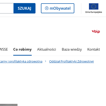
Logowanie
SZUKAJ
mObywatel
do
panelu
WSSE
Co robimy
Aktualności
Baza wiedzy
Kontakt
tarny i profilaktyka zdrowotna
Oddział Profilaktyki Zdrowotnej