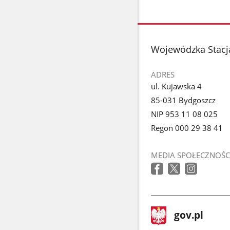
stopka
Wojewódzka Stacj
ADRES
ul. Kujawska 4
85-031 Bydgoszcz
NIP 953 11 08 025
Regon 000 29 38 41
MEDIA SPOŁECZNOŚC
stopka
Strona
gov.pl
gov.pl
główna