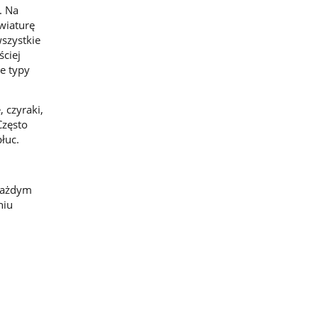
. Na
wiaturę
szystkie
ściej
ne typy
 czyraki,
Często
łuc.
 każdym
niu