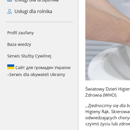
Usługi dla rolnika
Profil zaufany
Baza wiedzy
Serwis Służby Cywilnej
Сайт для громадян України
–
Serwis dla obywateli Ukrainy
Światowy Dzień Higie
Zdrowia (WHO).
,,Zjednoczmy się dla 
Higieny Rąk. Skierow
odwiedzających choryc
czyimś życiu lub zdro