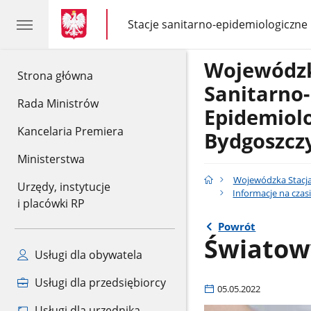
gov.pl
gov.pl
Stacje sanitarno-epidemiologiczne
gov.pl
Stacje
sanitarno-
epidemiologiczne
Wojewódzk
gov.pl
Strona główna
Sanitarno-
Rada Ministrów
Epidemiol
Kancelaria Premiera
Bydgoszcz
Ministerstwa
Wojewódzka Stacja
Urzędy, instytucje
Informacje na czas
i placówki RP
Powrót
Światow
Usługi dla obywatela
Usługi dla przedsiębiorcy
05.05.2022
Usługi dla urzędnika