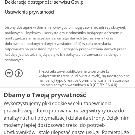
Deklaracja dostępności serwisu Gov.pl
Ustawienia prywatności
Strony dostępne w domenie www.gov.pl mogą zawierać adresy skrzynek
mailowych. Użytkownik korzystający z odnośnika będącego adresem e-
mail zgadza się na przetwarzanie jego danych (adres e-mail oraz
dobrowolnie podanych danych w wiadomości) w celu przesłania
odpowiedzi na przesłane pytania. Szczegóły przetwarzania danych przez
każdą z jednostek znajdują się w ich politykach przetwarzania danych
osobowych.
Treści tekstowe publikowane w serwisie (z
wyłączeniem treści audiowizualnych), są udostępniane
na licencji typu Creative Commons: uznanie autorstwa
- na tych samych warunkach 4.0 (CC BY-SA 4.0).
Materiały audiowizualne, w tym zdjęcia, materiały
Dbamy o Twoją prywatność
audio i wideo, są udostępniane na licencji typu
Creative Commons: uznanie autorstwa użycie
Wykorzystujemy pliki cookie w celu zapewnienia
niekomercyjne - bez utworów zależnych 4.0 (CC BY-
NC-ND 4.0), o ile nie jest to stwierdzone inaczej.
prawidłowego funkcjonowania naszej witryny oraz do
analizy ruchu i optymalizacji działania strony. Dzięki nim
możemy lepiej dostosować treści do potrzeb
użytkowników i stale ulepszać nasze usługi. Pamiętaj, że