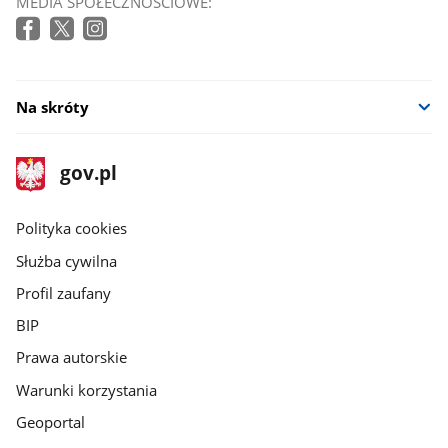
MEDIA SPOŁECZNOŚCIOWE:
Na skróty
stopka
Strona
gov.pl
gov.pl
główna
gov.pl
Polityka cookies
Służba cywilna
Profil zaufany
BIP
Prawa autorskie
Warunki korzystania
Geoportal