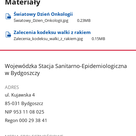
Materiały
Światowy Dzień Onkologii
Światowy​_Dzien​_Onkologii.jpg
0.23MB
Zalecenia kodeksu walki z rakiem
Zalecenia​_kodeksu​_walki​_z​_rakiem.jpg
0.15MB
stopka
Wojewódzka Stacja Sanitarno-Epidemiologiczna
w Bydgoszczy
ADRES
ul. Kujawska 4
85-031 Bydgoszcz
NIP 953 11 08 025
Regon 000 29 38 41