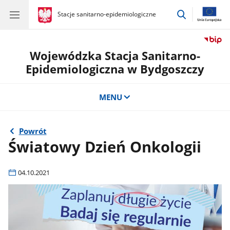
przejdź
gov.pl
Stacje sanitarno-epidemiologiczne
gov.pl
Stacje
do
sanitarno-
wyszukiwar
epidemiologiczne
Wojewódzka Stacja Sanitarno-
Epidemiologiczna w Bydgoszczy
MENU
Powrót
Światowy Dzień Onkologii
04.10.2021