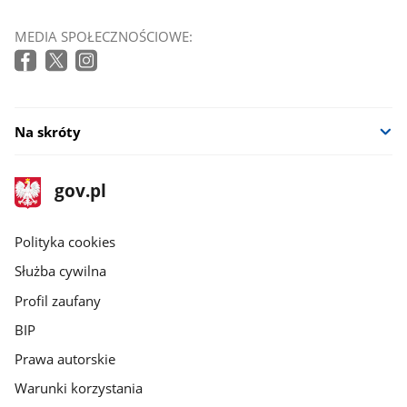
MEDIA SPOŁECZNOŚCIOWE:
Na skróty
stopka
Strona
gov.pl
gov.pl
główna
gov.pl
Polityka cookies
Służba cywilna
Profil zaufany
BIP
Prawa autorskie
Warunki korzystania