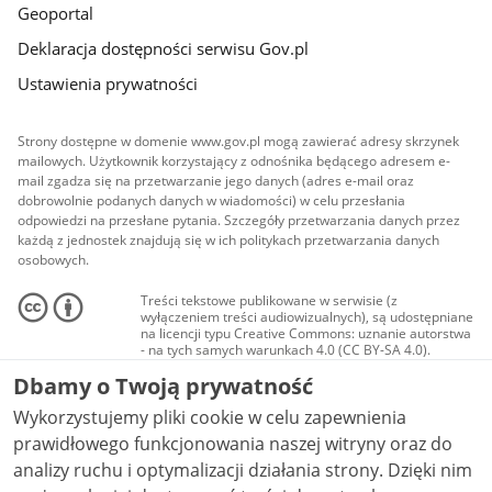
Geoportal
Deklaracja dostępności serwisu Gov.pl
Ustawienia prywatności
Strony dostępne w domenie www.gov.pl mogą zawierać adresy skrzynek
mailowych. Użytkownik korzystający z odnośnika będącego adresem e-
mail zgadza się na przetwarzanie jego danych (adres e-mail oraz
dobrowolnie podanych danych w wiadomości) w celu przesłania
odpowiedzi na przesłane pytania. Szczegóły przetwarzania danych przez
każdą z jednostek znajdują się w ich politykach przetwarzania danych
osobowych.
Treści tekstowe publikowane w serwisie (z
wyłączeniem treści audiowizualnych), są udostępniane
na licencji typu Creative Commons: uznanie autorstwa
- na tych samych warunkach 4.0 (CC BY-SA 4.0).
Materiały audiowizualne, w tym zdjęcia, materiały
Dbamy o Twoją prywatność
audio i wideo, są udostępniane na licencji typu
Creative Commons: uznanie autorstwa użycie
Wykorzystujemy pliki cookie w celu zapewnienia
niekomercyjne - bez utworów zależnych 4.0 (CC BY-
NC-ND 4.0), o ile nie jest to stwierdzone inaczej.
prawidłowego funkcjonowania naszej witryny oraz do
analizy ruchu i optymalizacji działania strony. Dzięki nim