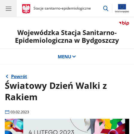
przejdź
gov.pl
Stacje sanitarno-epidemiologiczne
gov.pl
Stacje
do
sanitarno-
wyszukiwar
epidemiologiczne
Wojewódzka Stacja Sanitarno-
Epidemiologiczna w Bydgoszczy
MENU
Powrót
Światowy Dzień Walki z
Rakiem
03.02.2023