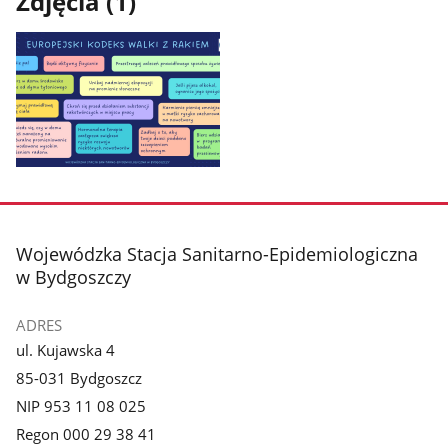
Zdjęcia (1)
Pokaż
zdjęcie
1
z
stopka
Wojewódzka Stacja Sanitarno-Epidemiologiczna
galerii.
w Bydgoszczy
ADRES
ul. Kujawska 4
85-031 Bydgoszcz
NIP 953 11 08 025
Regon 000 29 38 41