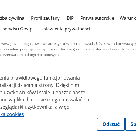
użba cywilna
Profil zaufany
BIP
Prawa autorskie
Warunki
i serwisu Gov.pl
Ustawienia prywatności
 www.gov.pl mogą zawierać adresy skrzynek mailowych. Użytkownik korzystający
dobrowolnie podanych danych w wiadomości) w celu przesłania odpowiedzi na prz
ach przetwarzania danych osobowych.
we publikowane w serwisie (z wyłączeniem treści audiowizualnych), są
 na licencji typu Creative Commons: uznanie autorstwa - na tych samych
 (CC BY-SA 4.0). Materiały audiowizualne, w tym zdjęcia, materiały audio i wideo
ienia prawidłowego funkcjonowania
ane na licencji typu Creative Commons: uznanie autorstwa użycie niekomercyjne 
ależnych 4.0 (CC BY-NC-ND 4.0), o ile nie jest to stwierdzone inaczej.
i działania strony. Dzięki nim
 użytkowników i stale ulepszać nasze
zeglądarki użytkownika, a więc
yka cookies
Odrzuć
Sp