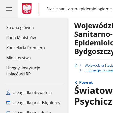
gov.pl
gov.pl
Stacje sanitarno-epidemiologiczne
gov.pl
Stacje
sanitarno-
epidemiologiczne
Wojewódzk
gov.pl
Strona główna
Sanitarno-
Rada Ministrów
Epidemiol
Kancelaria Premiera
Bydgoszcz
Ministerstwa
Wojewódzka Stacja
Urzędy, instytucje
Informacje na czas
i placówki RP
Powrót
Światow
Usługi dla obywatela
Psychic
Usługi dla przedsiębiorcy
Usługi dla urzędnika