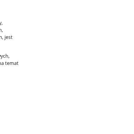
y,
h,
, jest
wych,
na temat