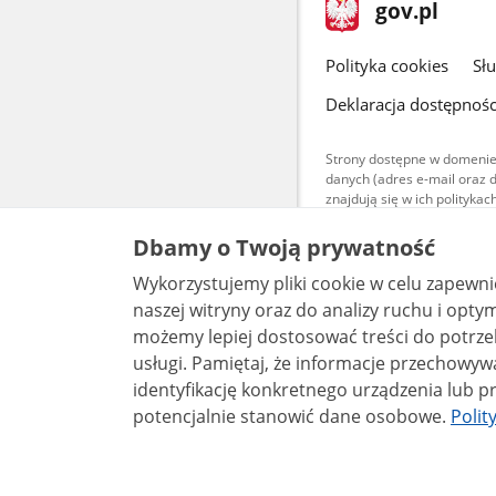
stopka
Strona
gov.pl
gov.pl
główna
gov.pl
Polityka cookies
Sł
Deklaracja dostępnośc
Strony dostępne w domenie
danych (adres e-mail oraz 
znajdują się w ich polityk
Treści teksto
Dbamy o Twoją prywatność
udostępniane
warunkach 4.0
Wykorzystujemy pliki cookie w celu zapewn
są udostępni
bez utworów z
naszej witryny oraz do analizy ruchu i optymalizacj
możemy lepiej dostosować treści do potrzeb
usługi. Pamiętaj, że informacje przechowywane w plikach cookie mogą pozwalać na
identyfikację konkretnego urządzenia lub pr
potencjalnie stanowić dane osobowe.
Polit