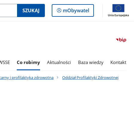
Logowanie
SZUKAJ
mObywatel
do
panelu
WSSE
Co robimy
Aktualności
Baza wiedzy
Kontakt
tarny i profilaktyka zdrowotna
Oddział Profilaktyki Zdrowotnej