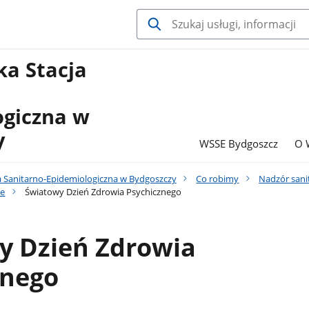
a Stacja
ogiczna w
y
WSSE Bydgoszcz
O 
 Sanitarno-Epidemiologiczna w Bydgoszczy
Co robimy
Nadzór sani
ie
Światowy Dzień Zdrowia Psychicznego
y Dzień Zdrowia
znego