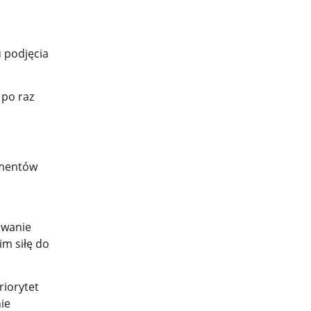
u podjęcia
 po raz
amentów
owanie
im siłę do
riorytet
ie