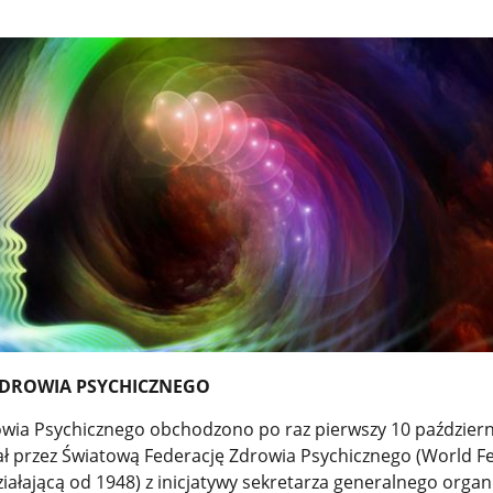
ZDROWIA PSYCHICZNEGO
wia Psychicznego obchodzono po raz pierwszy 10 październ
ał przez Światową Federację Zdrowia Psychicznego (World F
ziałającą od 1948) z inicjatywy sekretarza generalnego organi