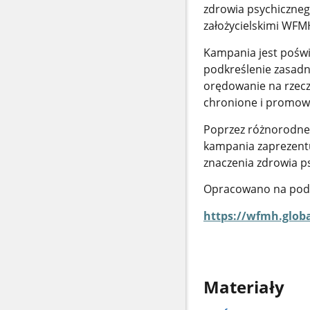
zdrowia psychiczne
założycielskimi WFM
Kampania jest pośw
podkreślenie zasadn
orędowanie na rzecz 
chronione i promo
Poprzez różnorodne 
kampania zaprezentu
znaczenia zdrowia 
Opracowano na pod
https://wfmh.globa
Materiały