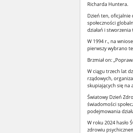
Richarda Huntera.
Dzień ten, oficjaln
społeczności global
działań i stworzenia
W 1994 r., na wnios
pierwszy wybrano t
Brzmiał on: „Poprawa
W ciągu trzech lat 
rządowych, organiz
skupiających się na
Światowy Dzień Zdro
świadomości społecz
podejmowania działa
W roku 2024 hasło Ś
zdrowiu psychicznem