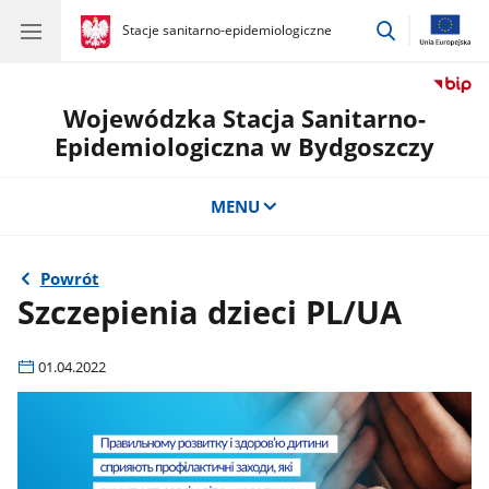
przejdź
gov.pl
Stacje sanitarno-epidemiologiczne
gov.pl
Stacje
do
sanitarno-
wyszukiwar
epidemiologiczne
Wojewódzka Stacja Sanitarno-
Epidemiologiczna w Bydgoszczy
MENU
Powrót
Szczepienia dzieci PL/UA
01.04.2022