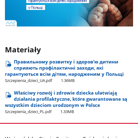
Materiały
Правильному розвитку і здоров’ю дитини
сприяють профілактичні заходи, які
гарантуються всім дітям, народженим у Польщі
Szczepienia​_dzieci​_UA.pdf
1.36MB
Właściwy rozwój i zdrowie dziecka ułatwiają
działania profilaktyczne, które gwarantowane są
wszystkim dzieciom urodzonym w Polsce
Szczepienia​_dzieci​_PL.pdf
1.33MB