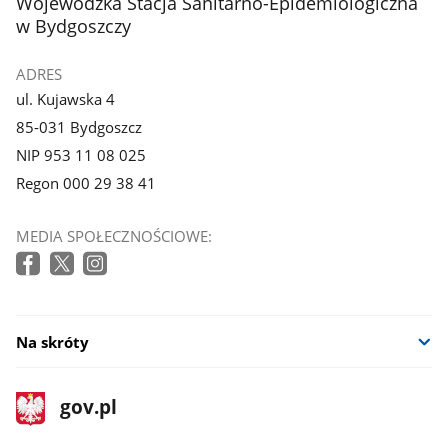
stopka
Wojewódzka Stacja Sanitarno-Epidemiologiczna
w Bydgoszczy
ADRES
ul. Kujawska 4
85-031 Bydgoszcz
NIP 953 11 08 025
Regon 000 29 38 41
MEDIA SPOŁECZNOŚCIOWE:
Na skróty
stopka
Strona
gov.pl
gov.pl
główna