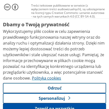
Treści tekstowe publikowane w serwisie (z
wyłączeniem treści audiowizualnych), są udostępniane
na licencji typu Creative Commons: uznanie autorstwa
- na tych samych warunkach 4.0 (CC BY-SA 4.0).
Materiały audiowizualne, w tym zdjęcia, materiały
Dbamy o Twoją prywatność
audio i wideo, są udostępniane na licencji typu
Creative Commons: uznanie autorstwa użycie
Wykorzystujemy pliki cookie w celu zapewnienia
niekomercyjne - bez utworów zależnych 4.0 (CC BY-
NC-ND 4.0), o ile nie jest to stwierdzone inaczej.
prawidłowego funkcjonowania naszej witryny oraz do
analizy ruchu i optymalizacji działania strony. Dzięki nim
możemy lepiej dostosować treści do potrzeb
użytkowników i stale ulepszać nasze usługi. Pamiętaj, że
informacje przechowywane w plikach cookie mogą
pozwalać na identyfikację konkretnego urządzenia lub
przeglądarki użytkownika, a więc potencjalnie stanowić
dane osobowe.
Polityka cookies
Odrzuć
Spersonalizuj
Zezwól na wszystkie