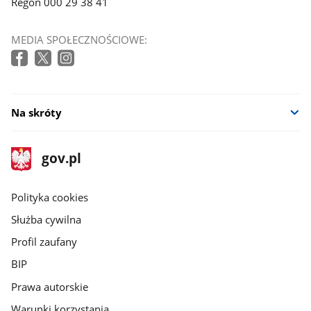
Regon 000 29 38 41
MEDIA SPOŁECZNOŚCIOWE:
Na skróty
stopka
Strona
gov.pl
gov.pl
główna
gov.pl
Polityka cookies
Służba cywilna
Profil zaufany
BIP
Prawa autorskie
Warunki korzystania