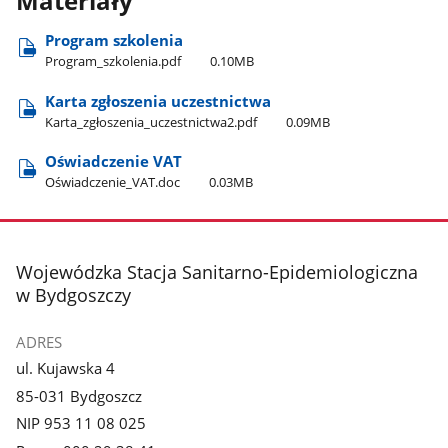
Materiały
Program szkolenia
Program​_szkolenia.pdf
0.10MB
Karta zgłoszenia uczestnictwa
Karta​_zgłoszenia​_uczestnictwa2.pdf
0.09MB
Oświadczenie VAT
Oświadczenie​_VAT.doc
0.03MB
stopka
Wojewódzka Stacja Sanitarno-Epidemiologiczna
w Bydgoszczy
ADRES
ul. Kujawska 4
85-031 Bydgoszcz
NIP 953 11 08 025