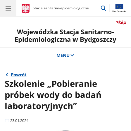
przejdź
gov.pl
Stacje sanitarno-epidemiologiczne
gov.pl
Stacje
do
sanitarno-
wyszukiwar
epidemiologiczne
Wojewódzka Stacja Sanitarno-
Epidemiologiczna w Bydgoszczy
MENU
Powrót
Szkolenie „Pobieranie
próbek wody do badań
laboratoryjnych”
23.01.2024