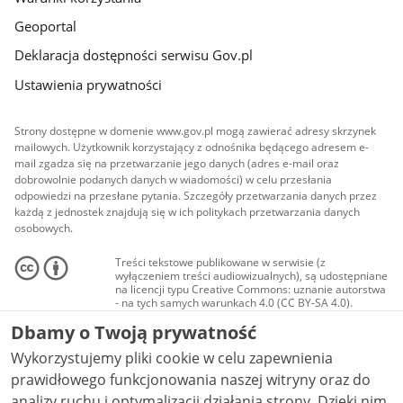
Geoportal
Deklaracja dostępności serwisu Gov.pl
Ustawienia prywatności
Strony dostępne w domenie www.gov.pl mogą zawierać adresy skrzynek
mailowych. Użytkownik korzystający z odnośnika będącego adresem e-
mail zgadza się na przetwarzanie jego danych (adres e-mail oraz
dobrowolnie podanych danych w wiadomości) w celu przesłania
odpowiedzi na przesłane pytania. Szczegóły przetwarzania danych przez
każdą z jednostek znajdują się w ich politykach przetwarzania danych
osobowych.
Treści tekstowe publikowane w serwisie (z
wyłączeniem treści audiowizualnych), są udostępniane
na licencji typu Creative Commons: uznanie autorstwa
- na tych samych warunkach 4.0 (CC BY-SA 4.0).
Materiały audiowizualne, w tym zdjęcia, materiały
Dbamy o Twoją prywatność
audio i wideo, są udostępniane na licencji typu
Creative Commons: uznanie autorstwa użycie
Wykorzystujemy pliki cookie w celu zapewnienia
niekomercyjne - bez utworów zależnych 4.0 (CC BY-
NC-ND 4.0), o ile nie jest to stwierdzone inaczej.
prawidłowego funkcjonowania naszej witryny oraz do
analizy ruchu i optymalizacji działania strony. Dzięki nim