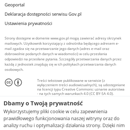
Geoportal
Deklaracja dostępności serwisu Gov.pl
Ustawienia prywatności
Strony dostępne w domenie www.gov.pl mogą zawierać adresy skrzynek
mailowych. Użytkownik korzystający z odnośnika będącego adresem e-
mail zgadza się na przetwarzanie jego danych (adres e-mail oraz
dobrowolnie podanych danych w wiadomości) w celu przesłania
odpowiedzi na przesłane pytania. Szczegóły przetwarzania danych przez
każdą z jednostek znajdują się w ich politykach przetwarzania danych
osobowych.
Treści tekstowe publikowane w serwisie (z
wyłączeniem treści audiowizualnych), są udostępniane
na licencji typu Creative Commons: uznanie autorstwa
- na tych samych warunkach 4.0 (CC BY-SA 4.0).
Materiały audiowizualne, w tym zdjęcia, materiały
Dbamy o Twoją prywatność
audio i wideo, są udostępniane na licencji typu
Creative Commons: uznanie autorstwa użycie
Wykorzystujemy pliki cookie w celu zapewnienia
niekomercyjne - bez utworów zależnych 4.0 (CC BY-
NC-ND 4.0), o ile nie jest to stwierdzone inaczej.
prawidłowego funkcjonowania naszej witryny oraz do
analizy ruchu i optymalizacji działania strony. Dzięki nim