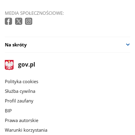
MEDIA SPOŁECZNOŚCIOWE:
Na skróty
stopka
Strona
gov.pl
gov.pl
główna
gov.pl
Polityka cookies
Służba cywilna
Profil zaufany
BIP
Prawa autorskie
Warunki korzystania