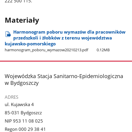
222 500 115.
Materiały
Harmonogram poboru wymazów dla pracowników
przedszkoli i żłobków z terenu województwa
kujawsko-pomorskiego
harmonogram​_poboru​_wymazow20210213.pdf
0.12MB
stopka
Wojewódzka Stacja Sanitarno-Epidemiologiczna
w Bydgoszczy
ADRES
ul. Kujawska 4
85-031 Bydgoszcz
NIP 953 11 08 025
Regon 000 29 38 41