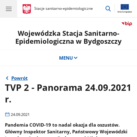
przejdź
gov.pl
Stacje sanitarno-epidemiologiczne
gov.pl
Stacje
do
sanitarno-
wyszukiwar
epidemiologiczne
Wojewódzka Stacja Sanitarno-
Epidemiologiczna w Bydgoszczy
MENU
Powrót
TVP 2 - Panorama 24.09.2021
r.
24.09.2021
Pandemia COVID-19 to nadal okazja dla oszustów.
Główny Inspektor Sanitarny, Państwowy Wojewódzki