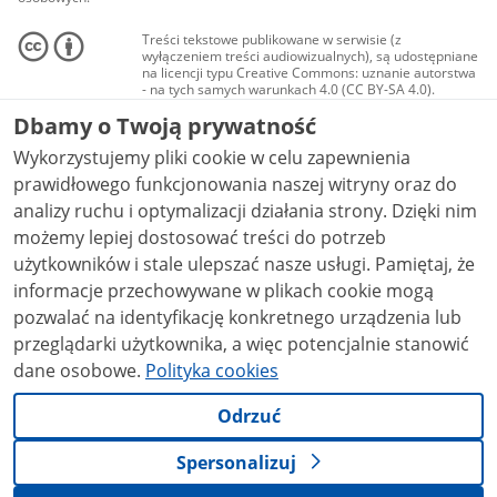
Treści tekstowe publikowane w serwisie (z
wyłączeniem treści audiowizualnych), są udostępniane
na licencji typu Creative Commons: uznanie autorstwa
- na tych samych warunkach 4.0 (CC BY-SA 4.0).
Materiały audiowizualne, w tym zdjęcia, materiały
Dbamy o Twoją prywatność
audio i wideo, są udostępniane na licencji typu
Creative Commons: uznanie autorstwa użycie
Wykorzystujemy pliki cookie w celu zapewnienia
niekomercyjne - bez utworów zależnych 4.0 (CC BY-
NC-ND 4.0), o ile nie jest to stwierdzone inaczej.
prawidłowego funkcjonowania naszej witryny oraz do
analizy ruchu i optymalizacji działania strony. Dzięki nim
możemy lepiej dostosować treści do potrzeb
użytkowników i stale ulepszać nasze usługi. Pamiętaj, że
informacje przechowywane w plikach cookie mogą
pozwalać na identyfikację konkretnego urządzenia lub
przeglądarki użytkownika, a więc potencjalnie stanowić
dane osobowe.
Polityka cookies
Odrzuć
Spersonalizuj