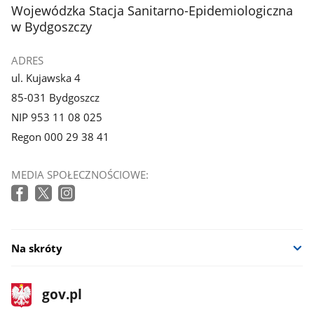
stopka
Wojewódzka Stacja Sanitarno-Epidemiologiczna
w Bydgoszczy
ADRES
ul. Kujawska 4
85-031 Bydgoszcz
NIP 953 11 08 025
Regon 000 29 38 41
MEDIA SPOŁECZNOŚCIOWE:
Na skróty
stopka
Strona
gov.pl
gov.pl
główna