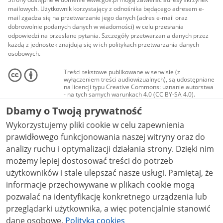
mailowych. Użytkownik korzystający z odnośnika będącego adresem e-
mail zgadza się na przetwarzanie jego danych (adres e-mail oraz
dobrowolnie podanych danych w wiadomości) w celu przesłania
odpowiedzi na przesłane pytania. Szczegóły przetwarzania danych przez
każdą z jednostek znajdują się w ich politykach przetwarzania danych
osobowych.
Treści tekstowe publikowane w serwisie (z
wyłączeniem treści audiowizualnych), są udostępniane
na licencji typu Creative Commons: uznanie autorstwa
- na tych samych warunkach 4.0 (CC BY-SA 4.0).
Materiały audiowizualne, w tym zdjęcia, materiały
Dbamy o Twoją prywatność
audio i wideo, są udostępniane na licencji typu
Creative Commons: uznanie autorstwa użycie
Wykorzystujemy pliki cookie w celu zapewnienia
niekomercyjne - bez utworów zależnych 4.0 (CC BY-
NC-ND 4.0), o ile nie jest to stwierdzone inaczej.
prawidłowego funkcjonowania naszej witryny oraz do
analizy ruchu i optymalizacji działania strony. Dzięki nim
możemy lepiej dostosować treści do potrzeb
użytkowników i stale ulepszać nasze usługi. Pamiętaj, że
informacje przechowywane w plikach cookie mogą
pozwalać na identyfikację konkretnego urządzenia lub
przeglądarki użytkownika, a więc potencjalnie stanowić
dane osobowe.
Polityka cookies