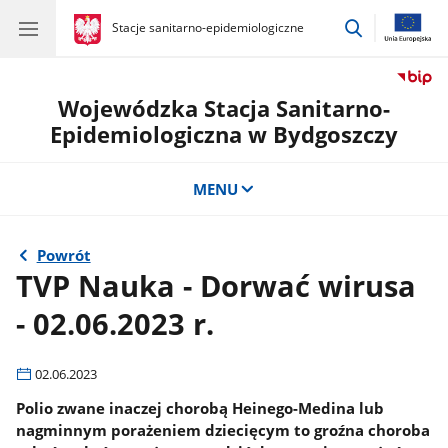
przejdź
gov.pl
Stacje sanitarno-epidemiologiczne
gov.pl
Stacje
do
sanitarno-
wyszukiwar
epidemiologiczne
Wojewódzka Stacja Sanitarno-
Epidemiologiczna w Bydgoszczy
MENU
Powrót
TVP Nauka - Dorwać wirusa
- 02.06.2023 r.
02.06.2023
Polio zwane inaczej chorobą Heinego-Medina lub
nagminnym porażeniem dziecięcym to groźna choroba