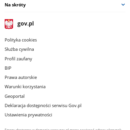
Na skróty
stopka
Strona
gov.pl
gov.pl
główna
gov.pl
Polityka cookies
Służba cywilna
Profil zaufany
BIP
Prawa autorskie
Warunki korzystania
Geoportal
Deklaracja dostępności serwisu Gov.pl
Ustawienia prywatności
Strony dostępne w domenie www.gov.pl mogą zawierać adresy skrzynek