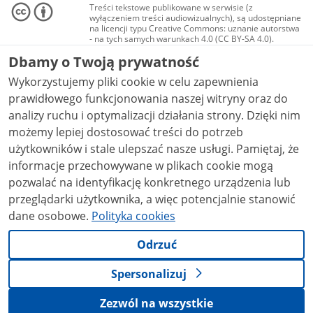
Treści tekstowe publikowane w serwisie (z
wyłączeniem treści audiowizualnych), są udostępniane
na licencji typu Creative Commons: uznanie autorstwa
- na tych samych warunkach 4.0 (CC BY-SA 4.0).
Materiały audiowizualne, w tym zdjęcia, materiały
Dbamy o Twoją prywatność
audio i wideo, są udostępniane na licencji typu
Creative Commons: uznanie autorstwa użycie
Wykorzystujemy pliki cookie w celu zapewnienia
niekomercyjne - bez utworów zależnych 4.0 (CC BY-
NC-ND 4.0), o ile nie jest to stwierdzone inaczej.
prawidłowego funkcjonowania naszej witryny oraz do
analizy ruchu i optymalizacji działania strony. Dzięki nim
możemy lepiej dostosować treści do potrzeb
użytkowników i stale ulepszać nasze usługi. Pamiętaj, że
informacje przechowywane w plikach cookie mogą
pozwalać na identyfikację konkretnego urządzenia lub
przeglądarki użytkownika, a więc potencjalnie stanowić
dane osobowe.
Polityka cookies
Odrzuć
Spersonalizuj
Zezwól na wszystkie