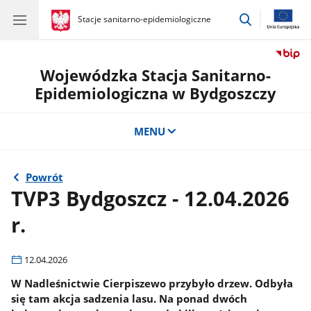
przejdź
gov.pl
Stacje sanitarno-epidemiologiczne
gov.pl
Stacje
do
sanitarno-
wyszukiwar
epidemiologiczne
Wojewódzka Stacja Sanitarno-
Epidemiologiczna w Bydgoszczy
MENU
Powrót
TVP3 Bydgoszcz - 12.04.2026
r.
12.04.2026
W Nadleśnictwie Cierpiszewo przybyło drzew. Odbyła
się tam akcja sadzenia lasu. Na ponad dwóch