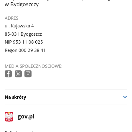
w Bydgoszczy
ADRES
ul. Kujawska 4
85-031 Bydgoszcz
NIP 953 11 08 025
Regon 000 29 38 41
MEDIA SPOŁECZNOŚCIOWE:
Na skróty
stopka
Strona
gov.pl
gov.pl
główna
gov.pl