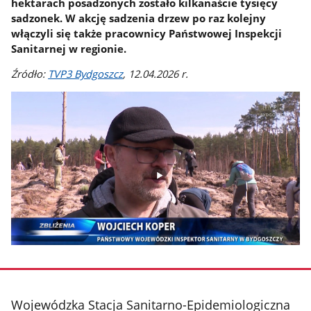
hektarach posadzonych zostało kilkanaście tysięcy
sadzonek. W akcję sadzenia drzew po raz kolejny
włączyli się także pracownicy Państwowej Inspekcji
Sanitarnej w regionie.
Źródło:
TVP3 Bydgoszcz
, 12.04.2026 r.
stopka
Wojewódzka Stacja Sanitarno-Epidemiologiczna