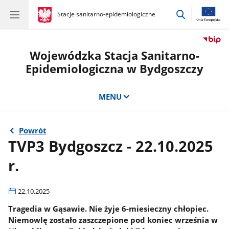
przejdź
gov.pl
Stacje sanitarno-epidemiologiczne
gov.pl
Stacje
do
sanitarno-
wyszukiwar
epidemiologiczne
Wojewódzka Stacja Sanitarno-
Epidemiologiczna w Bydgoszczy
MENU
Powrót
TVP3 Bydgoszcz - 22.10.2025
r.
22.10.2025
Tragedia w Gąsawie. Nie żyje 6-miesieczny chłopiec.
Niemowlę zostało zaszczepione pod koniec września w