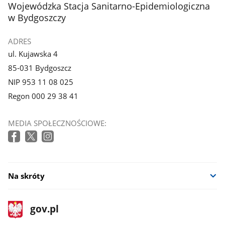
stopka
Wojewódzka Stacja Sanitarno-Epidemiologiczna
w Bydgoszczy
ADRES
ul. Kujawska 4
85-031 Bydgoszcz
NIP 953 11 08 025
Regon 000 29 38 41
MEDIA SPOŁECZNOŚCIOWE:
Na skróty
stopka
Strona
gov.pl
gov.pl
główna