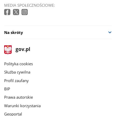
MEDIA SPOŁECZNOŚCIOWE:
Na skróty
stopka
Strona
gov.pl
gov.pl
główna
gov.pl
Polityka cookies
Służba cywilna
Profil zaufany
BIP
Prawa autorskie
Warunki korzystania
Geoportal