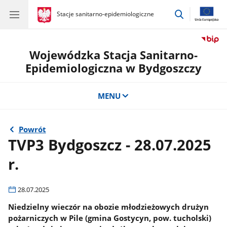
przejdź
gov.pl
Stacje sanitarno-epidemiologiczne
gov.pl
Stacje
do
sanitarno-
wyszukiwar
epidemiologiczne
Wojewódzka Stacja Sanitarno-
Epidemiologiczna w Bydgoszczy
MENU
Powrót
TVP3 Bydgoszcz - 28.07.2025
r.
28.07.2025
Niedzielny wieczór na obozie młodzieżowych drużyn
pożarniczych w Pile (gmina Gostycyn, pow. tucholski)