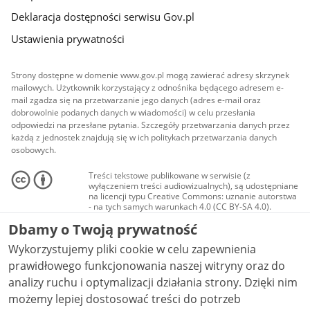
Deklaracja dostępności serwisu Gov.pl
Ustawienia prywatności
Strony dostępne w domenie www.gov.pl mogą zawierać adresy skrzynek
mailowych. Użytkownik korzystający z odnośnika będącego adresem e-
mail zgadza się na przetwarzanie jego danych (adres e-mail oraz
dobrowolnie podanych danych w wiadomości) w celu przesłania
odpowiedzi na przesłane pytania. Szczegóły przetwarzania danych przez
każdą z jednostek znajdują się w ich politykach przetwarzania danych
osobowych.
Treści tekstowe publikowane w serwisie (z
wyłączeniem treści audiowizualnych), są udostępniane
na licencji typu Creative Commons: uznanie autorstwa
- na tych samych warunkach 4.0 (CC BY-SA 4.0).
Materiały audiowizualne, w tym zdjęcia, materiały
Dbamy o Twoją prywatność
audio i wideo, są udostępniane na licencji typu
Creative Commons: uznanie autorstwa użycie
Wykorzystujemy pliki cookie w celu zapewnienia
niekomercyjne - bez utworów zależnych 4.0 (CC BY-
NC-ND 4.0), o ile nie jest to stwierdzone inaczej.
prawidłowego funkcjonowania naszej witryny oraz do
analizy ruchu i optymalizacji działania strony. Dzięki nim
możemy lepiej dostosować treści do potrzeb