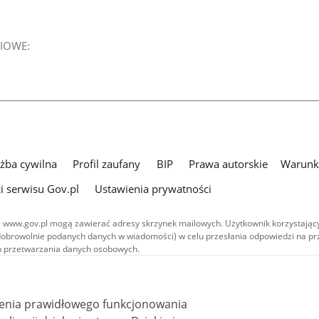
IOWE:
użba cywilna
Profil zaufany
BIP
Prawa autorskie
Warunki
i serwisu Gov.pl
Ustawienia prywatności
 www.gov.pl mogą zawierać adresy skrzynek mailowych. Użytkownik korzystający
dobrowolnie podanych danych w wiadomości) w celu przesłania odpowiedzi na prz
ach przetwarzania danych osobowych.
we publikowane w serwisie (z wyłączeniem treści audiowizualnych), są
 na licencji typu Creative Commons: uznanie autorstwa - na tych samych
 (CC BY-SA 4.0). Materiały audiowizualne, w tym zdjęcia, materiały audio i wideo
ienia prawidłowego funkcjonowania
ane na licencji typu Creative Commons: uznanie autorstwa użycie niekomercyjne 
ależnych 4.0 (CC BY-NC-ND 4.0), o ile nie jest to stwierdzone inaczej.