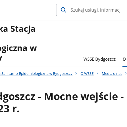
a Stacja
ogiczna w
y
WSSE Bydgoszcz
O
 Sanitarno-Epidemiologiczna w Bydgoszczy
O WSSE
Media o nas
goszcz - Mocne wejście -
23 r.