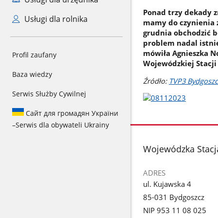
Ponad trzy dekady z
Usługi dla rolnika
mamy do czynienia z
grudnia obchodzić b
problem nadal istnie
mówiła Agnieszka No
Profil zaufany
Wojewódzkiej Stacji
Baza wiedzy
Źródło:
TVP3 Bydgoszc
Serwis Służby Cywilnej
Сайт для громадян України
–
Serwis dla obywateli Ukrainy
stopka
Wojewódzka Stacj
ADRES
ul. Kujawska 4
85-031 Bydgoszcz
NIP 953 11 08 025