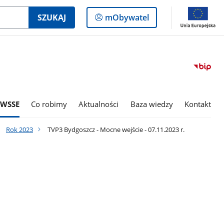
Logowanie
SZUKAJ
mObywatel
do
panelu
 WSSE
Co robimy
Aktualności
Baza wiedzy
Kontakt
Rok 2023
TVP3 Bydgoszcz - Mocne wejście - 07.11.2023 r.