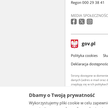
Regon 000 29 38 41
MEDIA SPOŁECZNOŚC
stopka
Strona
gov.pl
gov.pl
główna
gov.pl
Polityka cookies
Sł
Deklaracja dostępnośc
Strony dostępne w domenie
danych (adres e-mail oraz 
znajdują się w ich polityk
Treści teksto
Dbamy o Twoją prywatność
udostępniane
warunkach 4.0
Wykorzystujemy pliki cookie w celu zapewn
są udostępni
bez utworów z