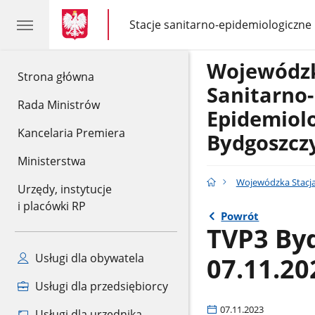
gov.pl
gov.pl
Stacje sanitarno-epidemiologiczne
gov.pl
Stacje
sanitarno-
epidemiologiczne
Wojewódzk
gov.pl
Strona główna
Sanitarno-
Rada Ministrów
Epidemiol
Kancelaria Premiera
Bydgoszcz
Ministerstwa
Wojewódzka Stacja
Urzędy, instytucje
i placówki RP
Powrót
TVP3 Byd
Usługi dla obywatela
07.11.20
Usługi dla przedsiębiorcy
07.11.2023
Usługi dla urzędnika