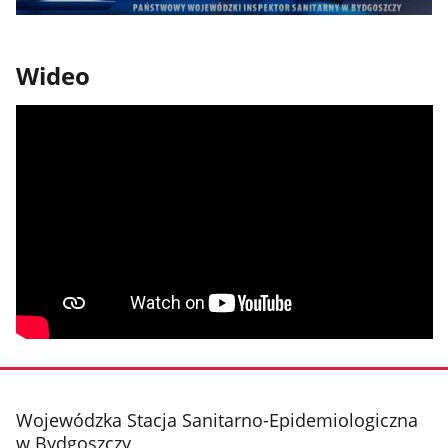
Wideo
stopka
Wojewódzka Stacja Sanitarno-Epidemiologiczna
w Bydgoszczy