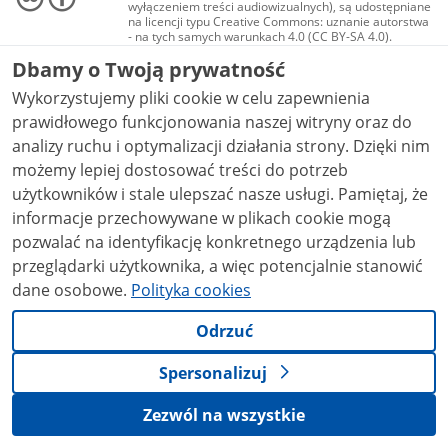
wyłączeniem treści audiowizualnych), są udostępniane
na licencji typu Creative Commons: uznanie autorstwa
- na tych samych warunkach 4.0 (CC BY-SA 4.0).
Materiały audiowizualne, w tym zdjęcia, materiały
Dbamy o Twoją prywatność
audio i wideo, są udostępniane na licencji typu
Creative Commons: uznanie autorstwa użycie
Wykorzystujemy pliki cookie w celu zapewnienia
niekomercyjne - bez utworów zależnych 4.0 (CC BY-
NC-ND 4.0), o ile nie jest to stwierdzone inaczej.
prawidłowego funkcjonowania naszej witryny oraz do
analizy ruchu i optymalizacji działania strony. Dzięki nim
możemy lepiej dostosować treści do potrzeb
użytkowników i stale ulepszać nasze usługi. Pamiętaj, że
informacje przechowywane w plikach cookie mogą
pozwalać na identyfikację konkretnego urządzenia lub
przeglądarki użytkownika, a więc potencjalnie stanowić
dane osobowe.
Polityka cookies
Odrzuć
Spersonalizuj
Zezwól na wszystkie