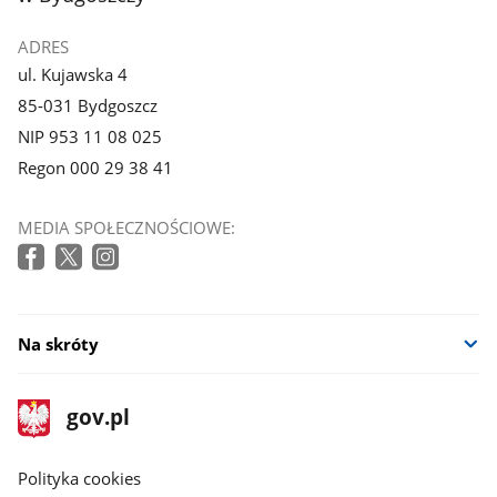
ADRES
ul. Kujawska 4
85-031 Bydgoszcz
NIP 953 11 08 025
Regon 000 29 38 41
MEDIA SPOŁECZNOŚCIOWE:
Na skróty
stopka
Strona
gov.pl
gov.pl
główna
gov.pl
Polityka cookies