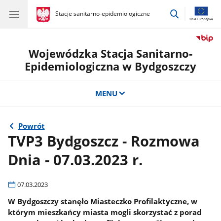
przejdź
gov.pl
Stacje sanitarno-epidemiologiczne
gov.pl
Stacje
do
sanitarno-
wyszukiwar
epidemiologiczne
Wojewódzka Stacja Sanitarno-
Epidemiologiczna w Bydgoszczy
MENU
Powrót
TVP3 Bydgoszcz - Rozmowa
Dnia - 07.03.2023 r.
07.03.2023
W Bydgoszczy stanęło Miasteczko Profilaktyczne, w
którym mieszkańcy miasta mogli skorzystać z porad