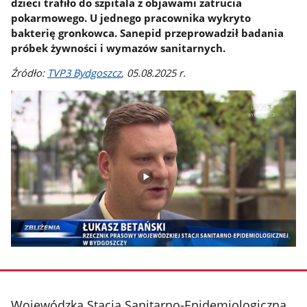
dzieci trafiło do szpitala z objawami zatrucia
pokarmowego. U jednego pracownika wykryto
bakterię gronkowca. Sanepid przeprowadził badania
próbek żywności i wymazów sanitarnych.
Źródło:
TVP3 Bydgoszcz
, 05.08.2025 r.
stopka
Wojewódzka Stacja Sanitarno-Epidemiologiczna