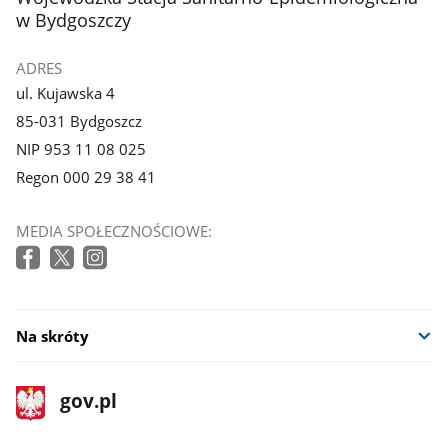
w Bydgoszczy
ADRES
ul. Kujawska 4
85-031 Bydgoszcz
NIP 953 11 08 025
Regon 000 29 38 41
MEDIA SPOŁECZNOŚCIOWE:
Na skróty
stopka
Strona
gov.pl
gov.pl
główna