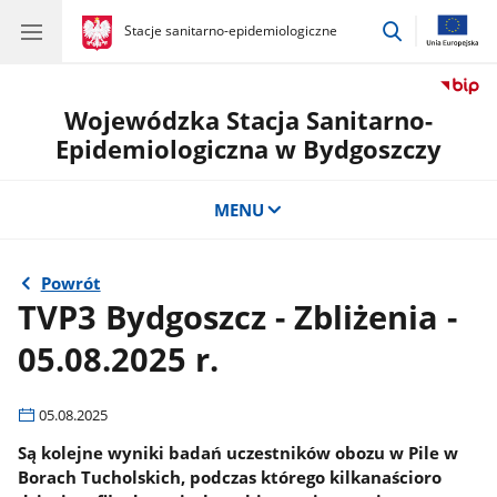
przejdź
gov.pl
Stacje sanitarno-epidemiologiczne
gov.pl
Stacje
do
sanitarno-
wyszukiwar
epidemiologiczne
Wojewódzka Stacja Sanitarno-
Epidemiologiczna w Bydgoszczy
MENU
Powrót
TVP3 Bydgoszcz - Zbliżenia -
05.08.2025 r.
05.08.2025
Są kolejne wyniki badań uczestników obozu w Pile w
Borach Tucholskich, podczas którego kilkanaścioro