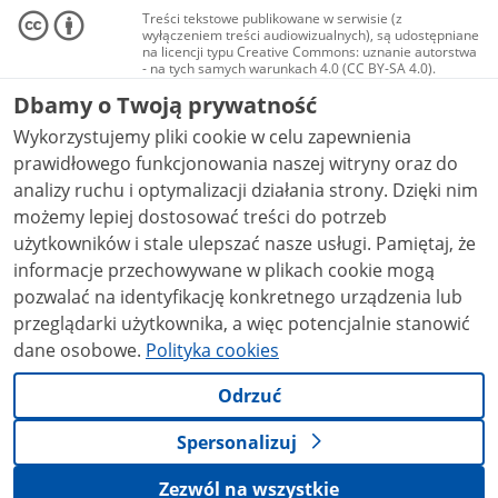
Treści tekstowe publikowane w serwisie (z
wyłączeniem treści audiowizualnych), są udostępniane
na licencji typu Creative Commons: uznanie autorstwa
- na tych samych warunkach 4.0 (CC BY-SA 4.0).
Materiały audiowizualne, w tym zdjęcia, materiały
Dbamy o Twoją prywatność
audio i wideo, są udostępniane na licencji typu
Creative Commons: uznanie autorstwa użycie
Wykorzystujemy pliki cookie w celu zapewnienia
niekomercyjne - bez utworów zależnych 4.0 (CC BY-
NC-ND 4.0), o ile nie jest to stwierdzone inaczej.
prawidłowego funkcjonowania naszej witryny oraz do
analizy ruchu i optymalizacji działania strony. Dzięki nim
możemy lepiej dostosować treści do potrzeb
użytkowników i stale ulepszać nasze usługi. Pamiętaj, że
informacje przechowywane w plikach cookie mogą
pozwalać na identyfikację konkretnego urządzenia lub
przeglądarki użytkownika, a więc potencjalnie stanowić
dane osobowe.
Polityka cookies
Odrzuć
Spersonalizuj
Zezwól na wszystkie