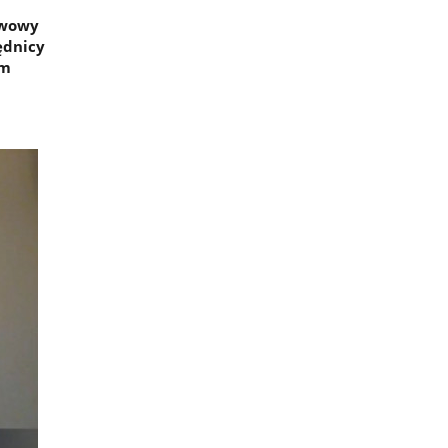
twowy
ędnicy
om