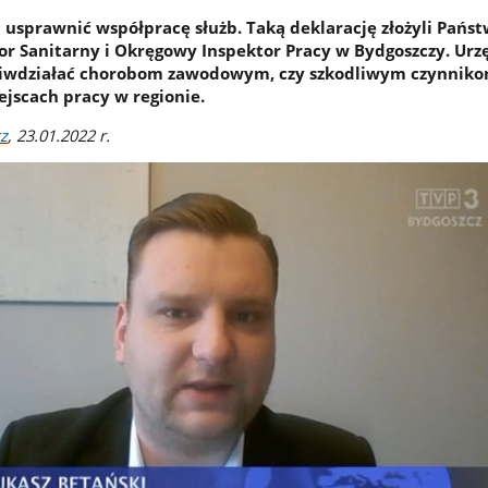
usprawnić współpracę służb. Taką deklarację złożyli Pańs
r Sanitarny i Okręgowy Inspektor Pracy w Bydgoszczy. Urz
ciwdziałać chorobom zawodowym, czy szkodliwym czynnik
jscach pracy w regionie.
z
, 23.01.2022 r.