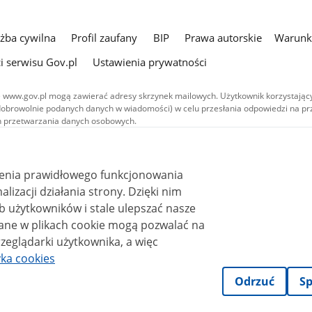
użba cywilna
Profil zaufany
BIP
Prawa autorskie
Warunki
i serwisu Gov.pl
Ustawienia prywatności
 www.gov.pl mogą zawierać adresy skrzynek mailowych. Użytkownik korzystający
dobrowolnie podanych danych w wiadomości) w celu przesłania odpowiedzi na prz
ach przetwarzania danych osobowych.
we publikowane w serwisie (z wyłączeniem treści audiowizualnych), są
 na licencji typu Creative Commons: uznanie autorstwa - na tych samych
 (CC BY-SA 4.0). Materiały audiowizualne, w tym zdjęcia, materiały audio i wideo
ienia prawidłowego funkcjonowania
ane na licencji typu Creative Commons: uznanie autorstwa użycie niekomercyjne 
ależnych 4.0 (CC BY-NC-ND 4.0), o ile nie jest to stwierdzone inaczej.
i działania strony. Dzięki nim
 użytkowników i stale ulepszać nasze
zeglądarki użytkownika, a więc
yka cookies
Odrzuć
Sp