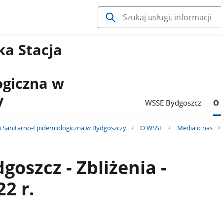
a Stacja
ogiczna w
y
WSSE Bydgoszcz
O
 Sanitarno-Epidemiologiczna w Bydgoszczy
O WSSE
Media o nas
goszcz - Zbliżenia -
22 r.