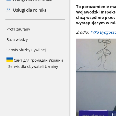
To porozumienie ma 
Usługi dla rolnika
Wojewódzki Inspekto
chcą wspólnie prze
występującym w mie
Profil zaufany
Źródło:
TVP3 Bydgoszc
Baza wiedzy
Serwis Służby Cywilnej
Сайт для громадян України
–
Serwis dla obywateli Ukrainy