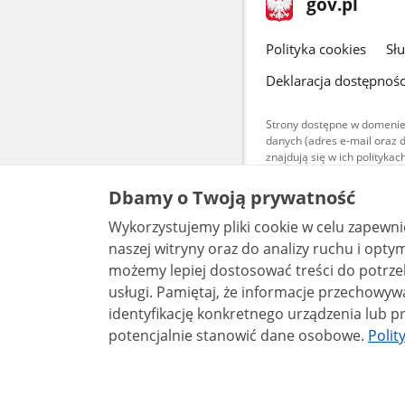
Strona
gov.pl
gov.pl
główna
gov.pl
Polityka cookies
Sł
Deklaracja dostępnośc
Strony dostępne w domenie
danych (adres e-mail oraz 
znajdują się w ich polityk
Treści teksto
Dbamy o Twoją prywatność
udostępniane
warunkach 4.0
Wykorzystujemy pliki cookie w celu zapewn
są udostępni
bez utworów z
naszej witryny oraz do analizy ruchu i optymalizacj
możemy lepiej dostosować treści do potrzeb
usługi. Pamiętaj, że informacje przechowywane w plikach cookie mogą pozwalać na
identyfikację konkretnego urządzenia lub pr
potencjalnie stanowić dane osobowe.
Polit