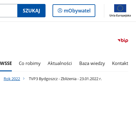
Logowanie
SZUKAJ
mObywatel
do
panelu
 WSSE
Co robimy
Aktualności
Baza wiedzy
Kontakt
Rok 2022
TVP3 Bydgoszcz - Zbliżenia - 23.01.2022 r.