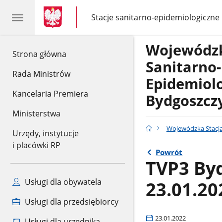
gov.pl
gov.pl
Stacje sanitarno-epidemiologiczne
gov.pl
Stacje
sanitarno-
epidemiologiczne
Wojewódzk
gov.pl
Strona główna
Sanitarno-
Rada Ministrów
Epidemiol
Kancelaria Premiera
Bydgoszcz
Ministerstwa
Wojewódzka Stacja
Urzędy, instytucje
i placówki RP
Powrót
TVP3 Byd
Usługi dla obywatela
23.01.20
Usługi dla przedsiębiorcy
23.01.2022
Usługi dla urzędnika