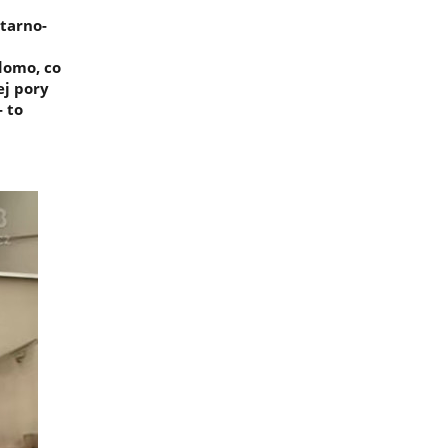
itarno-
domo, co
ej pory
 to