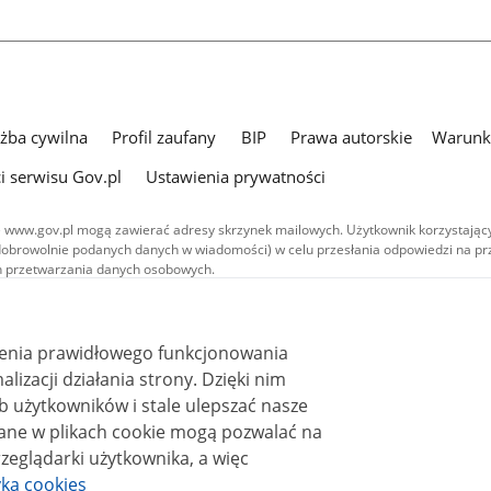
użba cywilna
Profil zaufany
BIP
Prawa autorskie
Warunki
i serwisu Gov.pl
Ustawienia prywatności
 www.gov.pl mogą zawierać adresy skrzynek mailowych. Użytkownik korzystający
dobrowolnie podanych danych w wiadomości) w celu przesłania odpowiedzi na prz
ach przetwarzania danych osobowych.
we publikowane w serwisie (z wyłączeniem treści audiowizualnych), są
 na licencji typu Creative Commons: uznanie autorstwa - na tych samych
 (CC BY-SA 4.0). Materiały audiowizualne, w tym zdjęcia, materiały audio i wideo
ienia prawidłowego funkcjonowania
ane na licencji typu Creative Commons: uznanie autorstwa użycie niekomercyjne 
ależnych 4.0 (CC BY-NC-ND 4.0), o ile nie jest to stwierdzone inaczej.
i działania strony. Dzięki nim
 użytkowników i stale ulepszać nasze
zeglądarki użytkownika, a więc
yka cookies