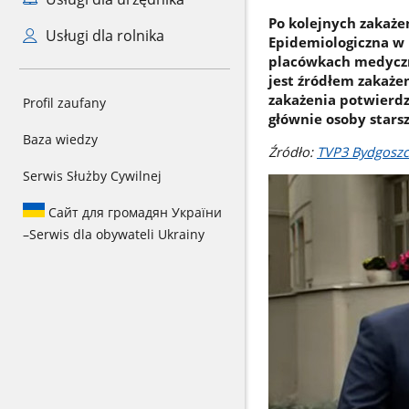
Po kolejnych zakaże
Usługi dla rolnika
Epidemiologiczna w 
placówkach medyczn
jest źródłem zakażen
zakażenia potwierdz
Profil zaufany
głównie osoby stars
Baza wiedzy
Źródło:
TVP3 Bydgoszc
Serwis Służby Cywilnej
Сайт для громадян України
–
Serwis dla obywateli Ukrainy