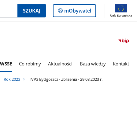
Logowanie
SZUKAJ
mObywatel
do
panelu
 WSSE
Co robimy
Aktualności
Baza wiedzy
Kontakt
Rok 2023
TVP3 Bydgoszcz - Zbliżenia - 29.08.2023 r.