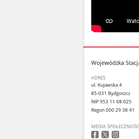
stopka
Wojewódzka Stacj
ADRES
ul. Kujawska 4
85-031 Bydgoszcz
NIP 953 11 08 025
Regon 000 29 38 41
MEDIA SPOŁECZNOŚC