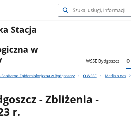
a Stacja
ogiczna w
y
WSSE Bydgoszcz
O
 Sanitarno-Epidemiologiczna w Bydgoszczy
O WSSE
Media o nas
goszcz - Zbliżenia -
23 r.