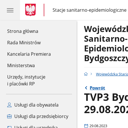
gov.pl
gov.pl
Stacje sanitarno-epidemiologiczne
gov.pl
Stacje
sanitarno-
epidemiologiczne
Wojewódzk
gov.pl
Strona główna
Sanitarno-
Rada Ministrów
Epidemiol
Kancelaria Premiera
Bydgoszcz
Ministerstwa
Wojewódzka Stacja
Urzędy, instytucje
i placówki RP
Powrót
TVP3 Byd
Usługi dla obywatela
29.08.20
Usługi dla przedsiębiorcy
29.08.2023
Usługi dla urzędnika