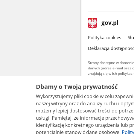
stopka
Strona
gov.pl
gov.pl
główna
gov.pl
Polityka cookies
Sł
Deklaracja dostępnośc
Strony dostępne w domenie
danych (adres e-mail oraz 
znajdują się w ich polityk
Treści teksto
Dbamy o Twoją prywatność
udostępniane
warunkach 4.0
Wykorzystujemy pliki cookie w celu zapewn
są udostępni
bez utworów z
naszej witryny oraz do analizy ruchu i optymalizacj
możemy lepiej dostosować treści do potrzeb
usługi. Pamiętaj, że informacje przechowywane w plikach cookie mogą pozwalać na
identyfikację konkretnego urządzenia lub pr
potencjalnie stanowić dane osobowe.
Polit