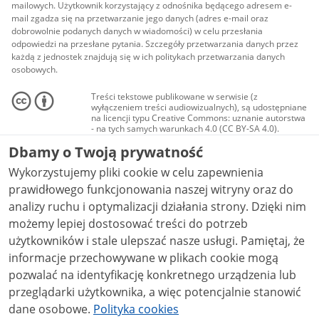
mailowych. Użytkownik korzystający z odnośnika będącego adresem e-
mail zgadza się na przetwarzanie jego danych (adres e-mail oraz
dobrowolnie podanych danych w wiadomości) w celu przesłania
odpowiedzi na przesłane pytania. Szczegóły przetwarzania danych przez
każdą z jednostek znajdują się w ich politykach przetwarzania danych
osobowych.
Treści tekstowe publikowane w serwisie (z
wyłączeniem treści audiowizualnych), są udostępniane
na licencji typu Creative Commons: uznanie autorstwa
- na tych samych warunkach 4.0 (CC BY-SA 4.0).
Materiały audiowizualne, w tym zdjęcia, materiały
Dbamy o Twoją prywatność
audio i wideo, są udostępniane na licencji typu
Creative Commons: uznanie autorstwa użycie
Wykorzystujemy pliki cookie w celu zapewnienia
niekomercyjne - bez utworów zależnych 4.0 (CC BY-
NC-ND 4.0), o ile nie jest to stwierdzone inaczej.
prawidłowego funkcjonowania naszej witryny oraz do
analizy ruchu i optymalizacji działania strony. Dzięki nim
możemy lepiej dostosować treści do potrzeb
użytkowników i stale ulepszać nasze usługi. Pamiętaj, że
informacje przechowywane w plikach cookie mogą
pozwalać na identyfikację konkretnego urządzenia lub
przeglądarki użytkownika, a więc potencjalnie stanowić
dane osobowe.
Polityka cookies