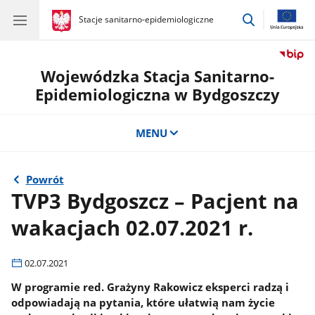
przejdź
gov.pl
Stacje sanitarno-epidemiologiczne
gov.pl
Stacje
do
sanitarno-
wyszukiwar
epidemiologiczne
Wojewódzka Stacja Sanitarno-
Epidemiologiczna w Bydgoszczy
MENU
Powrót
TVP3 Bydgoszcz – Pacjent na
wakacjach 02.07.2021 r.
02.07.2021
W programie red. Grażyny Rakowicz eksperci radzą i
odpowiadają na pytania, które ułatwią nam życie