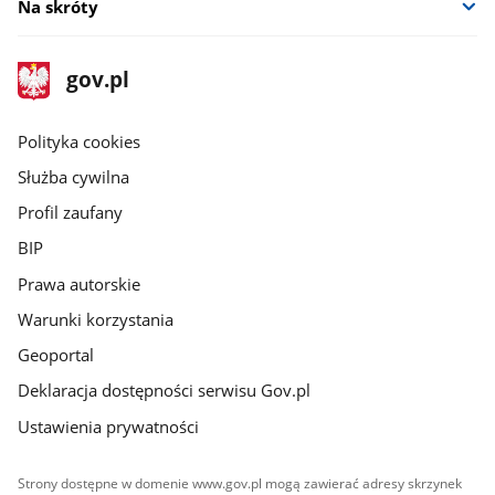
Na skróty
stopka
Strona
gov.pl
gov.pl
główna
gov.pl
Polityka cookies
Służba cywilna
Profil zaufany
BIP
Prawa autorskie
Warunki korzystania
Geoportal
Deklaracja dostępności serwisu Gov.pl
Ustawienia prywatności
Strony dostępne w domenie www.gov.pl mogą zawierać adresy skrzynek