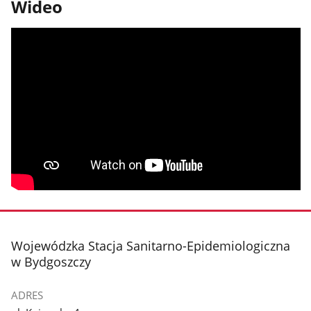
Wideo
stopka
Wojewódzka Stacja Sanitarno-Epidemiologiczna
w Bydgoszczy
ADRES